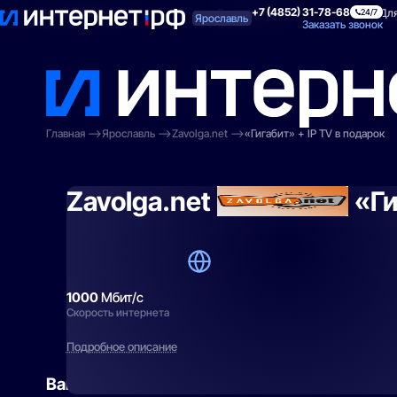
+7 (4852) 31-78-68
Поиск по адресу
Для квартиры
Для
24/7
Ярославль
Заказать звонок
Главная
Ярославль
Zavolga.net
«Гигабит» + IP TV в подарок
Zavolga.net
«Ги
1000
Мбит/с
Скорость интернета
Подробное описание
Вам могут подойти
эти тарифы