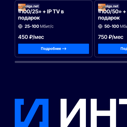
Zavolga.net
Zavolga.net
«100/25» + IP TV в
«100/50» + 
подарок
подарок
25-100
Мбит/с
50-100
Мби
450 ₽/мес
750 ₽/мес
Подробнее —>
Под