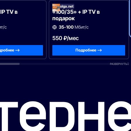
Zavolga.net
IP TV в
«100/35» + IP TV в
подарок
т/с
35-100
Мбит/с
550 ₽/мес
робнее —>
Подробнее —>
РАЗВЕРНУТЬ