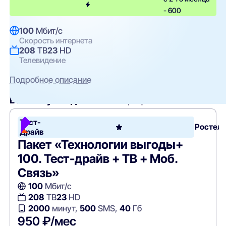
- 600
100
Мбит/с
Скорость интернета
208
ТВ
23
HD
Телевидение
Подробное описание
Вам могут подойти
эти тарифы
Тест-
Ростел
Драйв
Пакет «Технологии выгоды+
100. Тест-драйв + ТВ + Моб.
Связь»
100
Мбит/с
208
ТВ
23
HD
2000
минут,
500
SMS,
40
Гб
950 ₽/мес