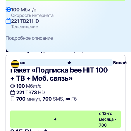
100
Мбит/с
Скорость интернета
221
ТВ
21
HD
Телевидение
Подробное описание
Вам могут подойти
эти тарифы
Акция
Билайн
Пакет «Подписка bee HIT 100
+ ТВ + Моб. связь»
100
Мбит/с
221
ТВ
73
HD
700
минут,
700
SMS,
∞
Гб
с 13-го
месяца -
700