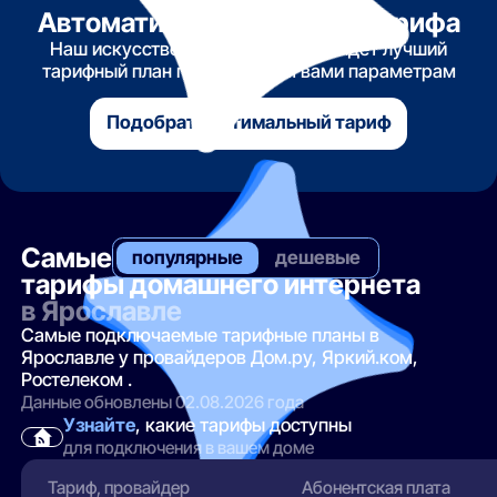
Автоматический подбор тарифа
Наш искусственный интеллект найдет лучший
тарифный план по указанным вами параметрам
Подобрать оптимальный тариф
Самые
популярные
дешевые
тарифы домашнего интернета
в Ярославле
Самые подключаемые тарифные планы в
Ярославле у провайдеров Дом.ру, Яркий.ком,
Ростелеком .
Данные обновлены 02.08.2026 года
Узнайте
, какие тарифы доступны
для подключения в вашем доме
Тариф, провайдер
Абонентская плата