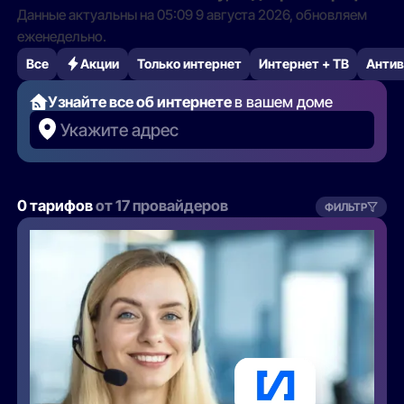
Данные актуальны на 05:09 9 августа 2026, обновляем
еженедельно.
Все
Акции
Только интернет
Интернет + ТВ
Антив
Узнайте все об интернете
в вашем доме
Укажите адрес
0 тарифов
от 17 провайдеров
ФИЛЬТР