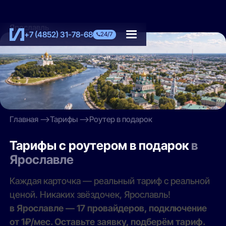
Ярославль
+7 (4852) 31-78-68
24/7
Главная
Тарифы
Роутер в подарок
Тарифы с роутером в подарок
в
Ярославле
Каждая карточка — реальный тариф с реальной
ценой. Никаких звёздочек, Ярославль!
в Ярославле — 17 провайдеров, подключение
от 1₽/мес. Оставьте заявку, подберём тариф.