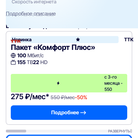
Скорость интернета
Подробное описание
Вам могут подойти
эти тарифы
Новинка
ТТК
Пакет «Комфорт Плюс»
100
Мбит/с
155
ТВ
22
HD
с 3-го
месяца -
550
275 ₽/мес*
550 ₽/мес
-50%
Подробнее —>
РАЗВЕРНУТЬ