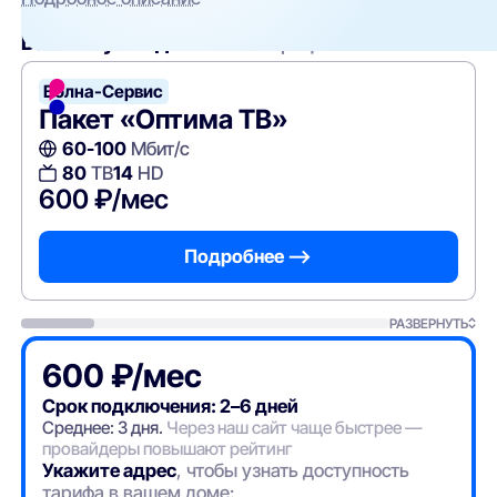
Вам могут подойти
эти тарифы
Волна-Сервис
Пакет «Оптима ТВ»
60-100
Мбит/с
80
ТВ
14
HD
600 ₽/мес
Подробнее —>
РАЗВЕРНУТЬ
600 ₽/мес
Срок подключения: 2–6 дней
Среднее: 3 дня.
Через наш сайт чаще быстрее —
провайдеры повышают рейтинг
Укажите адрес
, чтобы узнать доступность
тарифа в вашем доме: