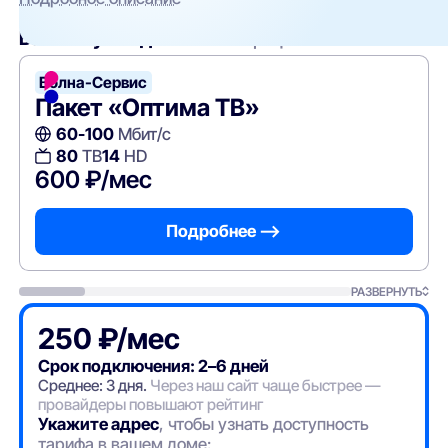
Вам могут подойти
эти тарифы
Волна-Сервис
Пакет «Оптима ТВ»
60-100
Мбит/с
80
ТВ
14
HD
600 ₽/мес
Подробнее —>
РАЗВЕРНУТЬ
250 ₽/мес
Срок подключения: 2–6 дней
Среднее: 3 дня.
Через наш сайт чаще быстрее —
провайдеры повышают рейтинг
Укажите адрес
, чтобы узнать доступность
тарифа в вашем доме: