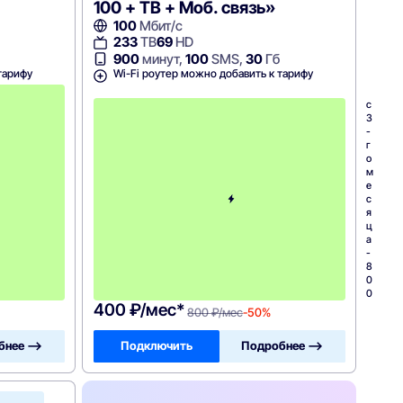
100 + ТВ + Моб. связь»
100
Мбит/с
233
ТВ
69
HD
900
минут,
100
SMS,
30
Гб
тарифу
Wi-Fi роутер можно добавить к тарифу
с
3
c
-
3
г
-
о
г
м
о
е
м
с
е
я
с
ц
я
а
ц
-
а
1
-
1
8
0
0
0
0
400 ₽/мес*
800 ₽/мес
-50%
бнее —>
Подключить
Подробнее —>
МТС