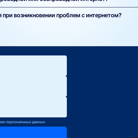
конный) — надёжный и быстрый, подходит для стабильной работы
 при возникновении проблем с интернетом?
 — используется в случаях, когда нет возможности провести ка
 техподдержку вашего оператора (контакты указаны в договоре)
ения по скорости или объёму трафика.
ете оставить заявку на нашем сайте — мы передадим её напрям
ю.
ется с Вами
нии персональных данных
оператору