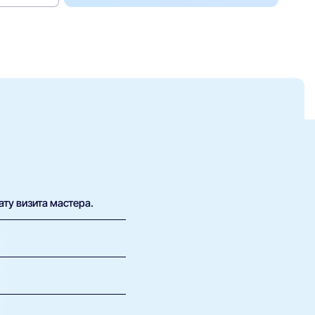
ату визита мастера.
х возможна плата за
 определить, какие