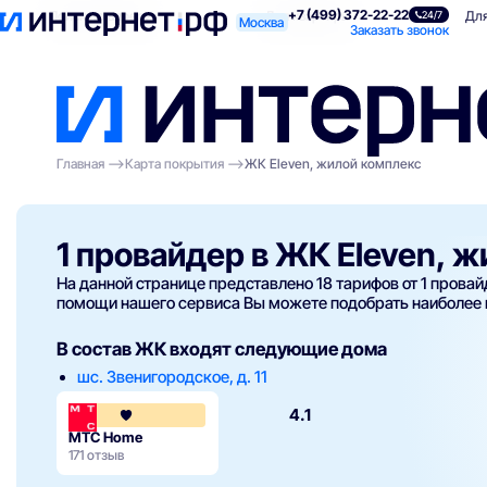
+7 (499) 372-22-22
Поиск по адресу
Для квартиры
Для
24/7
Москва
Заказать звонок
Главная
Карта покрытия
ЖК Eleven, жилой комплекс
1 провайдер в ЖК Eleven, 
На данной странице представлено 18 тарифов от 1 прова
помощи нашего сервиса Вы можете подобрать наиболее
В состав ЖК входят следующие дома
шс. Звенигородское, д. 11
4.1
МТС Home
171 отзыв