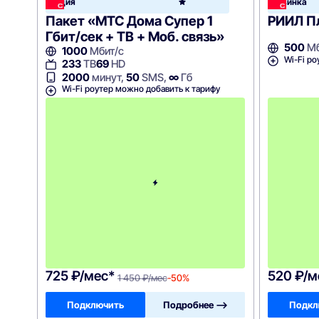
Акция
Новинка
Home
Пакет «МТС Дома Супер 1
РИИЛ П
Гбит/сек + ТВ + Моб. связь»
500
Мб
1000
Мбит/с
Wi-Fi ро
233
ТВ
69
HD
2000
минут,
50
SMS,
∞
Гб
Wi-Fi роутер можно добавить к тарифу
с
3
-
г
о
м
е
с
я
ц
а
-
1
4
5
0
725 ₽/мес*
520 ₽/м
1 450 ₽/мес
-50%
Подключить
Подробнее —>
Подкл