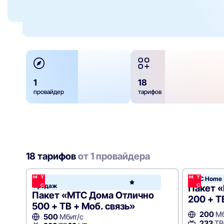
1
18
провайдер
тарифов
18 тарифов
от 1 провайдера
Хит
МТС Home
МТС
продаж
Hom
Пакет 
Пакет «МТС Дома Отлично
200 + Т
500 + ТВ + Моб. связь»
200
Мб
500
Мбит/с
233
ТВ