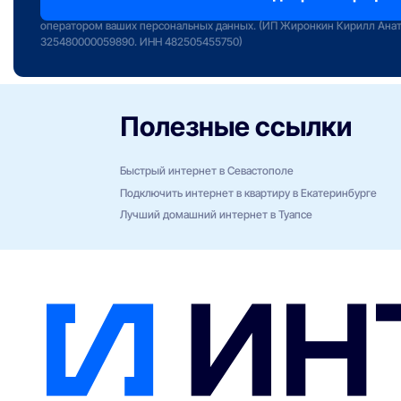
сервиса «Интернет РФ» и даете свое согласие на обработку и исполь
оператором ваших персональных данных. (ИП Жиронкин Кирилл Ана
325480000059890. ИНН 482505455750)
Полезные ссылки
Быстрый интернет в Севастополе
Подключить интернет в квартиру в Екатеринбурге
Лучший домашний интернет в Туапсе