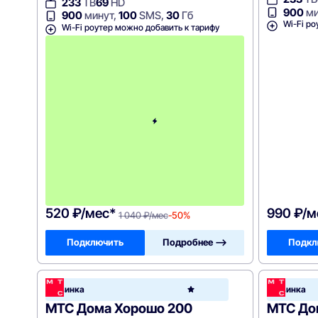
233
ТВ
69
HD
900
ми
900
минут,
100
SMS,
30
Гб
Wi-Fi ро
Wi-Fi роутер можно добавить к тарифу
с
3
-
г
о
м
е
с
я
ц
а
-
1
0
4
0
520 ₽/мес*
990 ₽/м
1 040 ₽/мес
-50%
Подключить
Подробнее —>
Подкл
МТС
Новинка
Новинка
Hom
МТС Дома Хорошо 200
МТС До