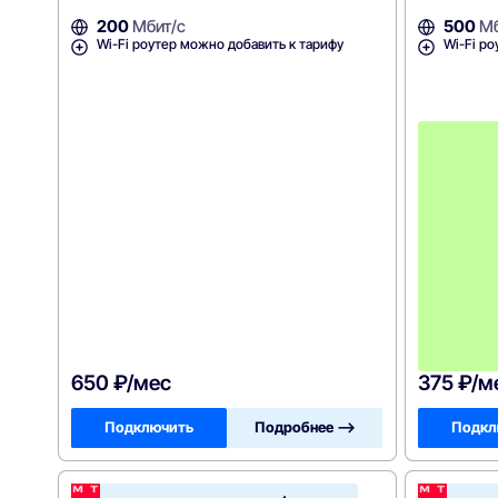
200
Мбит/с
500
Мб
Wi-Fi роутер можно добавить к тарифу
Wi-Fi ро
650 ₽/мес
375 ₽/м
Подключить
Подробнее —>
Подкл
МТС