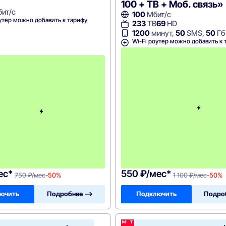
100 + ТВ + Моб. связь»
ит/с
100
Мбит/с
утер можно добавить к тарифу
233
ТВ
69
HD
1200
минут,
50
SMS,
50
Гб
Wi-Fi роутер можно добавить к 
с
3
-
г
о
м
е
с
я
ц
а
-
7
5
0
ес*
550 ₽/мес*
750 ₽/мес
-50%
1 100 ₽/мес
-50%
ючить
Подробнее —>
Подключить
Подро
МТС