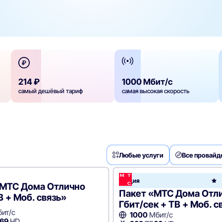
214 ₽
1000 Мбит/с
самый дешёвый тариф
самая высокая скорость
Любые услуги
Все провай
Акция
e
«МТС Дома Отлично
Пакет «МТС Дома Отли
В + Моб. связь»
Гбит/сек + ТВ + Моб. с
ит/с
1000
Мбит/с
69
HD