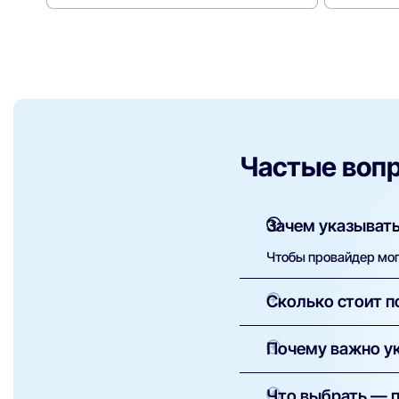
Частые воп
Зачем указывать
Чтобы провайдер мог 
Сколько стоит п
Как правило, установ
Почему важно ук
оборудование — сумм
Это необходимо для 
Что выбрать — 
провайдеры доступны