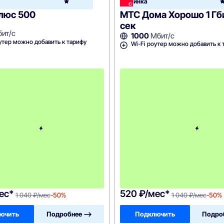
Новинка
Home
люс 500
МТС Дома Хорошо 1 Гб
сек
ит/с
1000
Мбит/с
утер можно добавить к тарифу
Wi-Fi роутер можно добавить к 
c
3
-
г
о
м
е
с
я
ц
а
-
1
0
4
0
ес*
520 ₽/мес*
1 040 ₽/мес
-50%
1 040 ₽/мес
-50%
ючить
Подробнее —>
Подключить
Подро