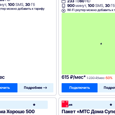
233
ТВ
60
HD
нут,
100
SMS,
30
Гб
900
минут,
100
SMS,
30
Гб
утер можно добавить к тарифу
Wi-Fi роутер можно добавить к 
ес
615 ₽/мес*
1 230 ₽/мес
-50%
ючить
Подробнее —>
Подключить
Подро
МТС
Акция
e
Home
ма Хорошо 500
Пакет «МТС Дома Суп