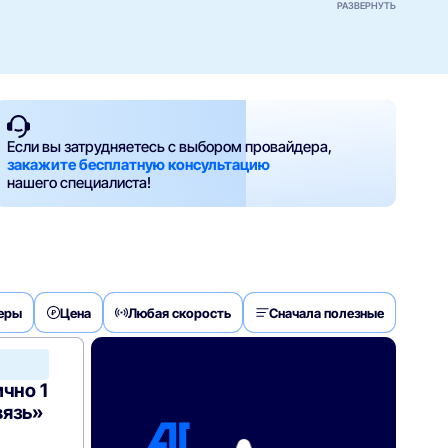
РАЗВЕРНУТЬ
Если вы затрудняетесь с выбором провайдера,
закажите бесплатную консультацию
нашего специалиста!
деры
Цена
Любая скорость
Сначала полезные
МТС
Home
чно 1
вязь»