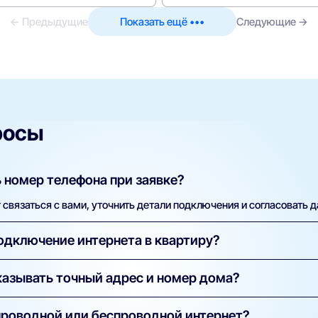
← Предыдущие
Показать ещё •••
Следующие →
росы
 номер телефона при заявке?
связаться с вами, уточнить детали подключения и согласовать д
одключение интернета в квартиру?
ка бесплатна. Вы оплачиваете только тариф. В некоторых случая
азывать точный адрес и номер дома?
а указывается в условиях конкретного предложения.
технической проверки. Только по точному адресу система может
проводной или беспроводной интернет?
 в вашем доме и какие услуги можно подключить.