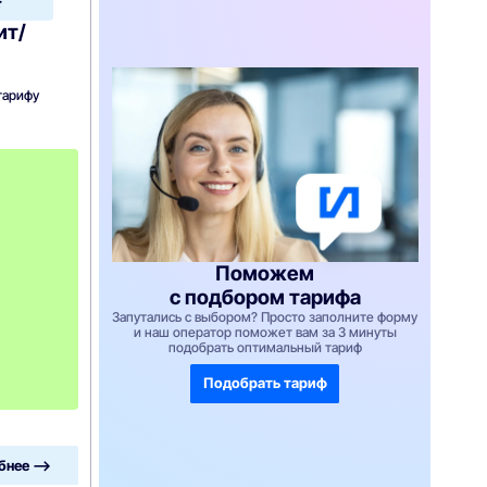
Home
ит/
тарифу
с
3
-
г
о
м
е
Поможем
с
я
с подбором тарифа
ц
Запутались с выбором? Просто заполните форму
а
и наш оператор поможет вам за 3 минуты
-
подобрать оптимальный тариф
1
0
Подобрать тариф
4
0
бнее —>