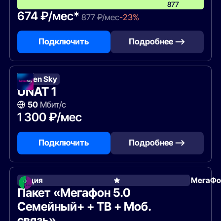
877
674 ₽/мес*
877 ₽/мес
-23%
Подключить
Подробнее —>
Seven Sky
UNAT 1
50
Мбит/с
1 300 ₽/мес
Подключить
Подробнее —>
Акция
МегаФо
Пакет «Мегафон 5.0
Семейный+ + ТВ + Моб.
связь»