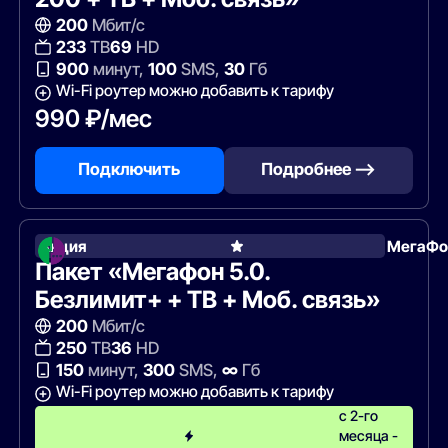
200
Мбит/с
233
ТВ
69
HD
900
минут,
100
SMS,
30
Гб
Wi-Fi роутер можно добавить к тарифу
990 ₽/мес
Подключить
Подробнее —>
Акция
МегаФо
Пакет «Мегафон 5.0.
Безлимит+ + ТВ + Моб. связь»
200
Мбит/с
250
ТВ
36
HD
150
минут,
300
SMS,
∞
Гб
Wi-Fi роутер можно добавить к тарифу
с 2-го
месяца -