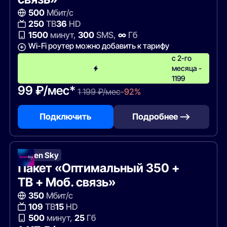
500
Мбит/с
250
ТВ
36
HD
1500
минут,
300
SMS,
∞
Гб
Wi-Fi роутер можно добавить к тарифу
с 2-го
месяца -
1199
99 ₽/мес*
1 199 ₽/мес
-92%
Подключить
Подробнее —>
Seven Sky
Пакет «Оптимальный 350 +
ТВ + Моб. связь»
350
Мбит/с
109
ТВ
15
HD
500
минут,
25
Гб