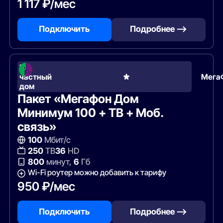
1 117 ₽/мес
Подключить
Подробнее —>
В
частный
Мега
дом
Пакет «Мегафон Дом
Минимум 100 + ТВ + Моб.
связь»
100
Мбит/с
250
ТВ
36
HD
800
минут,
6
Гб
Wi-Fi роутер можно добавить к тарифу
950 ₽/мес
Подключить
Подробнее —>