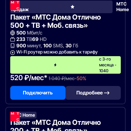
Хит
МТС
продаж
Home
Пакет «МТС Дома Отлично
500 + ТВ + Моб. связь»
500
Мбит/с
233
ТВ
69
HD
900
минут,
100
SMS,
30
Гб
Wi-Fi роутер можно добавить к тарифу
с 3-го
месяца -
1040
520 ₽/мес*
1 040 ₽/мес
-50%
Подключить
Подробнее —>
МТС Home
Пакет «МТС Дома Отлично
200 + ТВ + Моб. связь»