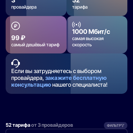
3
52
провайдера
тарифа
1000 Мбит/с
99 ₽
самая высокая
самый дешёвый тариф
скорость
Если вы затрудняетесь с выбором
провайдера,
закажите бесплатную
консультацию
нашего специалиста!
52 тарифа
от 3 провайдеров
ФИЛЬТР