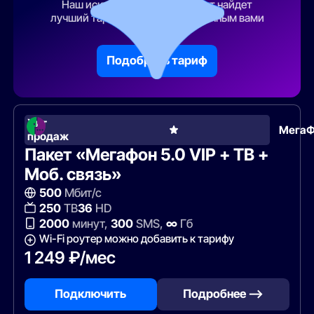
Наш искусственный интеллект найдет
лучший тарифный план по указанным вами
параметрам
Подобрать тариф
Хит
Мега
продаж
Пакет «Мегафон 5.0 VIP + ТВ +
Моб. связь»
500
Мбит/с
250
ТВ
36
HD
2000
минут,
300
SMS,
∞
Гб
Wi-Fi роутер можно добавить к тарифу
1 249 ₽/мес
Подключить
Подробнее —>