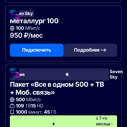
Seven Sky
Металлург 100
100
Мбит/с
950 ₽/мес
Подключить
Подробнее —>
Seven
Акция
Sky
Пакет «Все в одном 500 + ТВ
+ Моб. связь»
500
Мбит/с
109
ТВ
15
HD
1000
минут,
45
Гб
с 7-го
месяца -