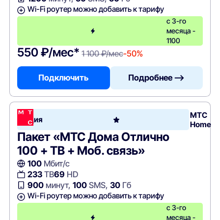
Wi-Fi роутер можно добавить к тарифу
с 3-го
месяца -
1100
550 ₽/мес*
1 100 ₽/мес
-50%
Подключить
Подробнее —>
МТС
Акция
Home
Пакет «МТС Дома Отлично
100 + ТВ + Моб. связь»
100
Мбит/с
233
ТВ
69
HD
900
минут,
100
SMS,
30
Гб
Wi-Fi роутер можно добавить к тарифу
c 3-го
месяца -