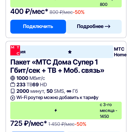
800
400 ₽/мес*
800 ₽/мес
-50%
Подключить
Подробнее —>
МТС
Акция
Home
Пакет «МТС Дома Супер 1
Гбит/сек + ТВ + Моб. связь»
1000
Мбит/с
233
ТВ
69
HD
2000
минут,
50
SMS,
∞
Гб
Wi-Fi роутер можно добавить к тарифу
с 3-го
месяца -
1450
725 ₽/мес*
1 450 ₽/мес
-50%