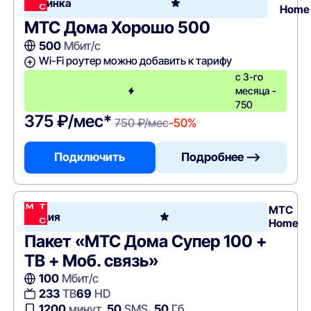
Новинка
Home
МТС Дома Хорошо 500
500
Мбит/с
Wi-Fi роутер можно добавить к тарифу
с 3-го
месяца -
750
375 ₽/мес*
750 ₽/мес
-50%
Подключить
Подробнее —>
МТС
Акция
Home
Пакет «МТС Дома Супер 100 +
ТВ + Моб. связь»
100
Мбит/с
233
ТВ
69
HD
1200
минут,
50
SMS,
50
Гб