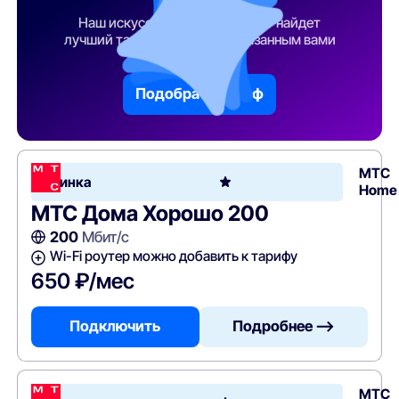
тарифа
Наш искусственный интеллект найдет
лучший тарифный план по указанным вами
параметрам
Подобрать тариф
МТС
Новинка
Home
МТС Дома Хорошо 200
200
Мбит/с
Wi-Fi роутер можно добавить к тарифу
650 ₽/мес
Подключить
Подробнее —>
МТС