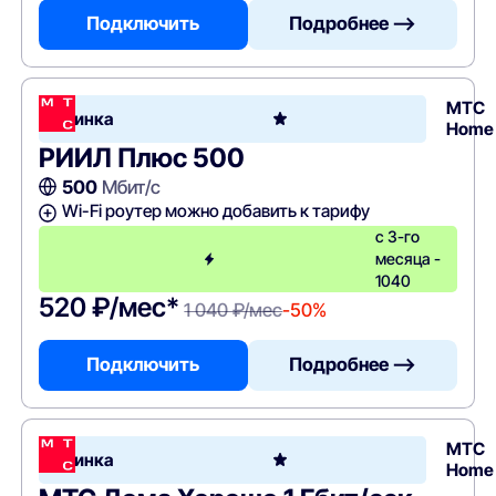
Подключить
Подробнее —>
МТС
Новинка
Home
РИИЛ Плюс 500
500
Мбит/с
Wi-Fi роутер можно добавить к тарифу
c 3-го
месяца -
1040
520 ₽/мес*
1 040 ₽/мес
-50%
Подключить
Подробнее —>
МТС
Новинка
Home