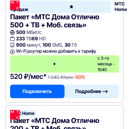
Хит
МТС
продаж
Home
Пакет «МТС Дома Отлично
500 + ТВ + Моб. связь»
500
Мбит/с
233
ТВ
69
HD
900
минут,
100
SMS,
30
Гб
Wi-Fi роутер можно добавить к тарифу
с 3-го
месяца -
1040
520 ₽/мес*
1 040 ₽/мес
-50%
Подключить
Подробнее —>
МТС Home
Пакет «МТС Дома Отлично
200 + ТВ + Моб. связь»