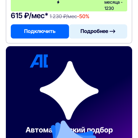
месяца -
1230
615 ₽/мес*
1 230 ₽/мес
-50%
Подключить
Подробнее —>
Автоматический подбор