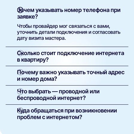
Зачем указывать номер телефона при
заявке?
Чтобы провайдер мог связаться с вами,
уточнить детали подключения и согласовать
дату визита мастера.
Сколько стоит подключение интернета
в квартиру?
Как правило, установка бесплатна. Вы
Почему важно указывать точный адрес
оплачиваете только тариф. В некоторых
и номер дома?
случаях возможна плата за оборудование —
сумма указывается в условиях конкретного
Это необходимо для технической проверки.
Что выбрать — проводной или
предложения.
Только по точному адресу система может
беспроводной интернет?
определить, какие провайдеры доступны в
вашем доме и какие услуги можно подключить.
Проводной (оптоволоконный) — надёжный и
Куда обращаться при возникновении
быстрый, подходит для стабильной работы,
проблем с интернетом?
онлайн-игр и стриминга.
В первую очередь — в техподдержку вашего
Беспроводной (4G/5G) — используется в
оператора (контакты указаны в договоре). Если