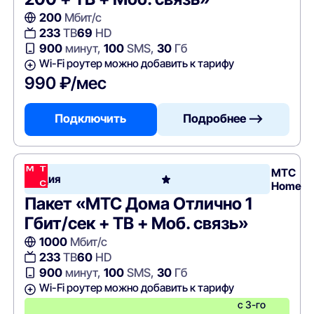
200
Мбит/с
233
ТВ
69
HD
900
минут,
100
SMS,
30
Гб
Wi-Fi роутер можно добавить к тарифу
990 ₽/мес
Подключить
Подробнее —>
МТС
Акция
Home
Пакет «МТС Дома Отлично 1
Гбит/сек + ТВ + Моб. связь»
1000
Мбит/с
233
ТВ
60
HD
900
минут,
100
SMS,
30
Гб
Wi-Fi роутер можно добавить к тарифу
с 3-го