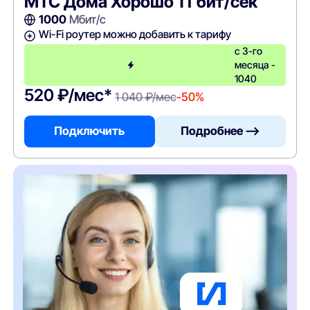
МТС Дома Хорошо 1 Гбит/сек
1000
Мбит/с
Wi-Fi роутер можно добавить к тарифу
с 3-го
месяца -
1040
520 ₽/мес*
1 040 ₽/мес
-50%
Подключить
Подробнее —>