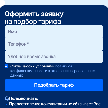
случаях, когда нет возможности провести
не удаётся дозвониться, вы можете оставить
кабель. Менее стабилен, может иметь
заявку на нашем сайте — мы передадим её
ограничения по скорости или объёму трафика.
Оформить заявку
напрямую провайдеру.
на подбор тарифа
Соглашаюсь с условиями
политики
конфиденциальности в отношении персональных
данных
Полезно знать:
Предоставление консультации не обязывает Вас