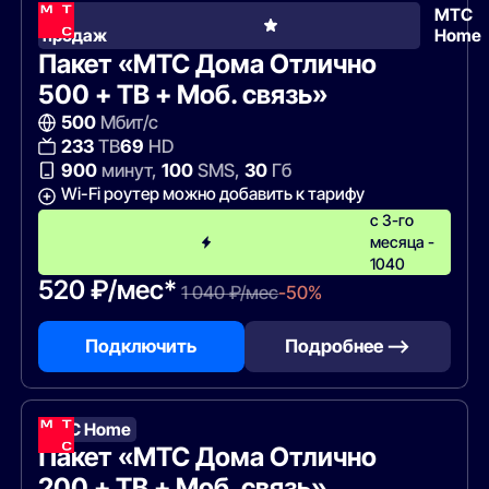
Хит
МТС
продаж
Home
Пакет «МТС Дома Отлично
500 + ТВ + Моб. связь»
500
Мбит/с
233
ТВ
69
HD
900
минут,
100
SMS,
30
Гб
Wi-Fi роутер можно добавить к тарифу
с 3-го
месяца -
1040
520 ₽/мес*
1 040 ₽/мес
-50%
Подключить
Подробнее —>
МТС Home
Пакет «МТС Дома Отлично
200 + ТВ + Моб. связь»