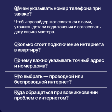
Зачем указывать номер телефона при
заявке?
Чтобы провайдер мог связаться с вами,
уточнить детали подключения и согласовать
дату визита мастера.
Сколько стоит подключение интернета
в квартиру?
Как правило, установка бесплатна. Вы
Почему важно указывать точный адрес
оплачиваете только тариф. В некоторых
и номер дома?
случаях возможна плата за оборудование —
сумма указывается в условиях конкретного
Это необходимо для технической проверки.
Что выбрать — проводной или
предложения.
Только по точному адресу система может
беспроводной интернет?
определить, какие провайдеры доступны в
вашем доме и какие услуги можно подключить.
Проводной (оптоволоконный) — надёжный и
Куда обращаться при возникновении
быстрый, подходит для стабильной работы,
проблем с интернетом?
онлайн-игр и стриминга.
В первую очередь — в техподдержку вашего
Беспроводной (4G/5G) — используется в
оператора (контакты указаны в договоре). Если