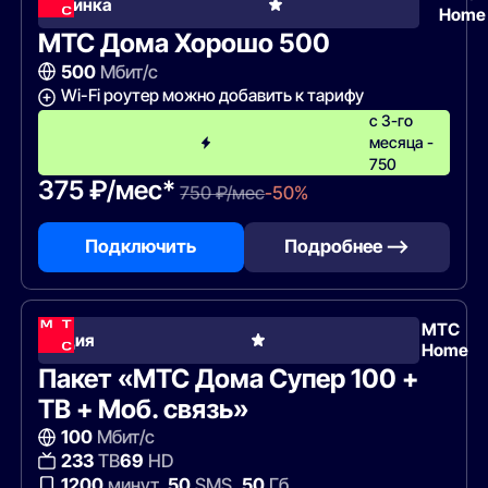
Новинка
Home
МТС Дома Хорошо 500
500
Мбит/с
Wi-Fi роутер можно добавить к тарифу
с 3-го
месяца -
750
375 ₽/мес*
750 ₽/мес
-50%
Подключить
Подробнее —>
МТС
Акция
Home
Пакет «МТС Дома Супер 100 +
ТВ + Моб. связь»
100
Мбит/с
233
ТВ
69
HD
1200
минут,
50
SMS,
50
Гб