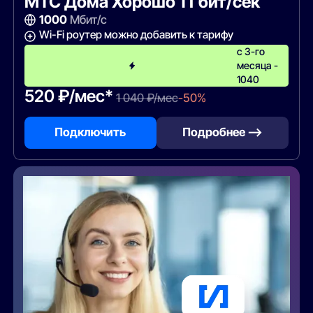
МТС Дома Хорошо 1 Гбит/сек
1000
Мбит/с
Wi-Fi роутер можно добавить к тарифу
с 3-го
месяца -
1040
520 ₽/мес*
1 040 ₽/мес
-50%
Подключить
Подробнее —>