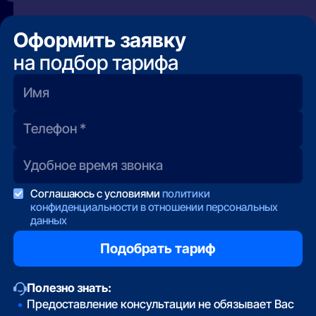
случаях, когда нет возможности провести
не удаётся дозвониться, вы можете оставить
кабель. Менее стабилен, может иметь
заявку на нашем сайте — мы передадим её
ограничения по скорости или объёму трафика.
Оформить заявку
напрямую провайдеру.
на подбор тарифа
Соглашаюсь с условиями
политики
конфиденциальности в отношении персональных
данных
Полезно знать:
Предоставление консультации не обязывает Вас