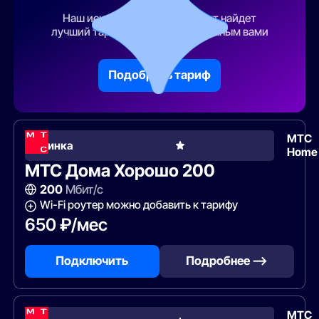
тарифа
Наш искусственный интеллект найдет
лучший тарифный план по указанным вами
параметрам
Подобрать тариф
МТС
Новинка
Home
МТС Дома Хорошо 200
200
Мбит/с
Wi-Fi роутер можно добавить к тарифу
650 ₽/мес
Подключить
Подробнее —>
МТС