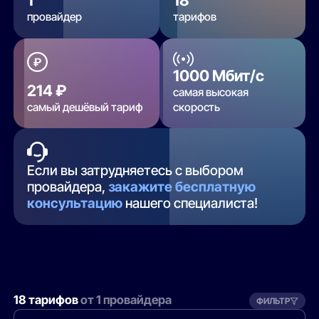
1
18
провайдер
тарифов
1000 Мбит/с
214 ₽
самая высокая
самый дешёвый тариф
скорость
Если вы затрудняетесь с выбором
провайдера,
закажите бесплатную
консультацию
нашего специалиста!
18 тарифов
от 1 провайдера
ФИЛЬТР