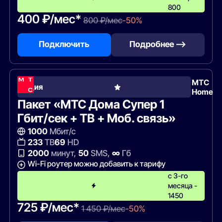
800
400 ₽/мес*
800 ₽/мес
-50%
Подключить
Подробнее —>
МТС
Акция
Home
Пакет «МТС Дома Супер 1
Гбит/сек + ТВ + Моб. связь»
1000
Мбит/с
233
ТВ
69
HD
2000
минут,
50
SMS,
∞
Гб
Wi-Fi роутер можно добавить к тарифу
с 3-го
месяца -
1450
725 ₽/мес*
1 450 ₽/мес
-50%