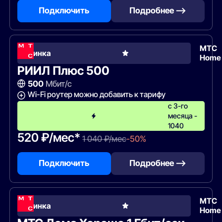
Подключить
Подробнее —>
МТС
Новинка
Home
РИИЛ Плюс 500
500
Мбит/с
Wi-Fi роутер можно добавить к тарифу
c 3-го
месяца -
1040
520 ₽/мес*
1 040 ₽/мес
-50%
Подключить
Подробнее —>
МТС
Новинка
Home