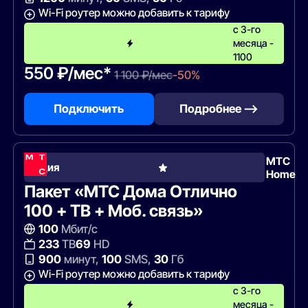
Wi-Fi роутер можно добавить к тарифу
с 3-го
месяца -
1100
550 ₽/мес*
1 100 ₽/мес
-50%
Подключить
Подробнее —>
МТС
Акция
Home
Пакет «МТС Дома Отлично
100 + ТВ + Моб. связь»
100
Мбит/с
233
ТВ
69
HD
900
минут,
100
SMS,
30
Гб
Wi-Fi роутер можно добавить к тарифу
c 3-го
месяца -