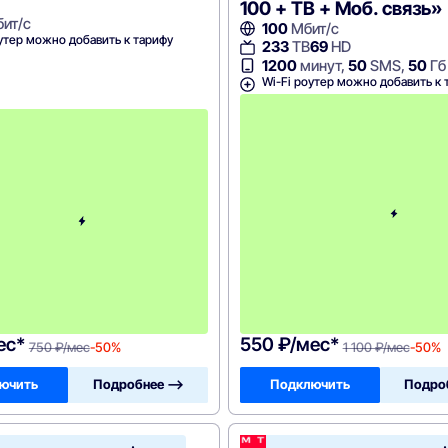
100 + ТВ + Моб. связь»
ит/с
100
Мбит/с
утер можно добавить к тарифу
233
ТВ
69
HD
1200
минут,
50
SMS,
50
Гб
Wi-Fi роутер можно добавить к 
с
3
-
г
о
м
е
с
я
ц
а
-
7
5
0
ес*
550 ₽/мес*
750 ₽/мес
-50%
1 100 ₽/мес
-50%
ючить
Подробнее —>
Подключить
Подро
МТС