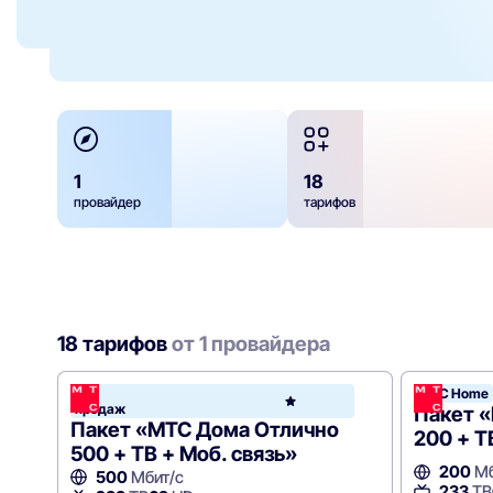
1
18
провайдер
тарифов
18 тарифов
от 1 провайдера
Хит
МТС Home
МТС
продаж
Hom
Пакет 
Пакет «МТС Дома Отлично
200 + Т
500 + ТВ + Моб. связь»
200
Мб
500
Мбит/с
233
ТВ