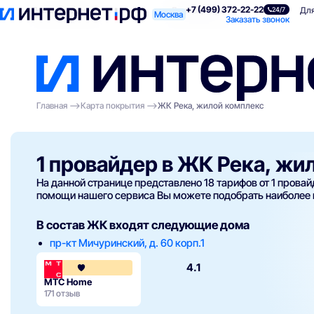
+7 (499) 372-22-22
Поиск по адресу
Для квартиры
Для
24/7
Москва
Заказать звонок
Главная
Карта покрытия
ЖК Река, жилой комплекс
1 провайдер в ЖК Река, жи
На данной странице представлено 18 тарифов от 1 прова
помощи нашего сервиса Вы можете подобрать наиболее
В состав ЖК входят следующие дома
пр-кт Мичуринский, д. 60 корп.1
4.1
МТС Home
171 отзыв