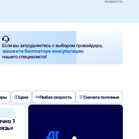
РАЗВЕРНУТЬ
Если вы затрудняетесь с выбором провайдера,
закажите бесплатную консультацию
нашего специалиста!
деры
Цена
Любая скорость
Сначала полезные
МТС
Home
чно 1
вязь»