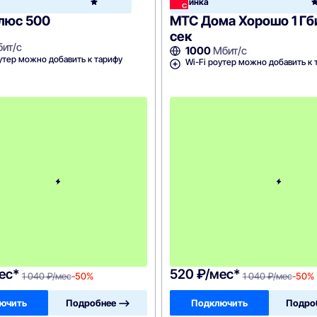
Новинка
Home
люс 500
МТС Дома Хорошо 1 Гб
сек
ит/с
1000
Мбит/с
утер можно добавить к тарифу
Wi-Fi роутер можно добавить к 
c
3
-
г
о
м
е
с
я
ц
а
-
1
0
4
0
ес*
520 ₽/мес*
1 040 ₽/мес
-50%
1 040 ₽/мес
-50%
ючить
Подробнее —>
Подключить
Подро