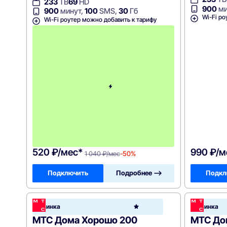
233
ТВ
69
HD
900
ми
900
минут,
100
SMS,
30
Гб
Wi-Fi ро
Wi-Fi роутер можно добавить к тарифу
с
3
-
г
о
м
е
с
я
ц
а
-
1
0
4
0
520 ₽/мес*
990 ₽/м
1 040 ₽/мес
-50%
Подключить
Подробнее —>
Подкл
МТС
Новинка
Новинка
Hom
МТС Дома Хорошо 200
МТС До