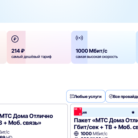
214 ₽
1000 Мбит/с
самый дешёвый тариф
самая высокая скорость
Любые услуги
Все провай
Акция
e
«МТС Дома Отлично
Пакет «МТС Дома Отли
В + Моб. связь»
Гбит/сек + ТВ + Моб. с
ит/с
1000
Мбит/с
69
HD