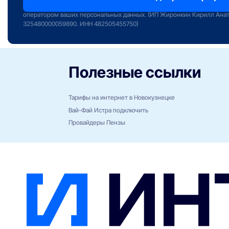
сервиса «Интернет РФ» и даете свое согласие на обработку и исполь
оператором ваших персональных данных. (ИП Жиронкин Кирилл Ана
325480000059890. ИНН 482505455750)
Полезные ссылки
Тарифы на интернет в Новокузнецке
Вай-Фай Истра подключить
Провайдеры Пензы