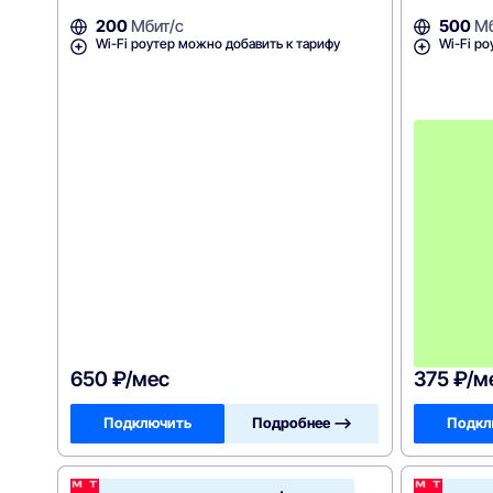
200
Мбит/с
500
Мб
Wi-Fi роутер можно добавить к тарифу
Wi-Fi ро
650 ₽/мес
375 ₽/м
Подключить
Подробнее —>
Подкл
МТС