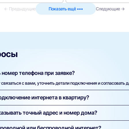
← Предыдущие
Показать ещё •••
Следующие →
росы
 номер телефона при заявке?
связаться с вами, уточнить детали подключения и согласовать д
одключение интернета в квартиру?
ка бесплатна. Вы оплачиваете только тариф. В некоторых случая
азывать точный адрес и номер дома?
а указывается в условиях конкретного предложения.
технической проверки. Только по точному адресу система может
проводной или беспроводной интернет?
 в вашем доме и какие услуги можно подключить.