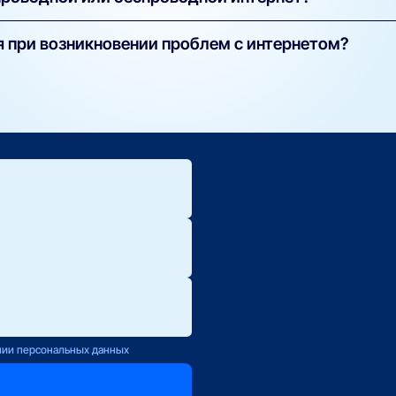
конный) — надёжный и быстрый, подходит для стабильной работы
 при возникновении проблем с интернетом?
 — используется в случаях, когда нет возможности провести ка
 техподдержку вашего оператора (контакты указаны в договоре)
ения по скорости или объёму трафика.
ете оставить заявку на нашем сайте — мы передадим её напрям
ю.
ется с Вами
нии персональных данных
оператору