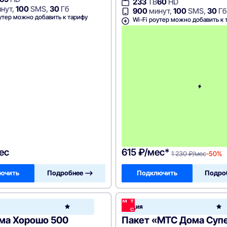
233
ТВ
60
HD
нут,
100
SMS,
30
Гб
900
минут,
100
SMS,
30
Гб
утер можно добавить к тарифу
Wi-Fi роутер можно добавить к 
ес
615 ₽/мес*
1 230 ₽/мес
-50%
ючить
Подробнее —>
Подключить
Подро
МТС
Акция
e
Home
ма Хорошо 500
Пакет «МТС Дома Суп