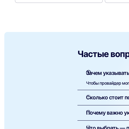
Частые воп
Зачем указывать
Чтобы провайдер мог 
Сколько стоит п
Как правило, установ
Почему важно ук
оборудование — сумм
Это необходимо для 
Что выбрать — 
провайдеры доступны