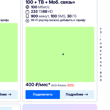
100 + ТВ + Моб. связь»
100
Мбит/с
233
ТВ
69
HD
900
минут,
100
SMS,
30
Гб
тарифу
Wi-Fi роутер можно добавить к тарифу
с
3
c
-
3
г
-
о
г
м
о
е
м
с
е
я
с
ц
я
а
ц
-
а
1
-
1
8
0
0
0
0
400 ₽/мес*
800 ₽/мес
-50%
бнее —>
Подключить
Подробнее —>
МТС