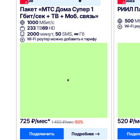
Акция
Новинка
Home
Пакет «МТС Дома Супер 1
РИИЛ П
Гбит/сек + ТВ + Моб. связь»
500
Мб
1000
Мбит/с
Wi-Fi ро
233
ТВ
69
HD
2000
минут,
50
SMS,
∞
Гб
Wi-Fi роутер можно добавить к тарифу
с
3
-
г
о
м
е
с
я
ц
а
-
1
4
5
0
725 ₽/мес*
520 ₽/м
1 450 ₽/мес
-50%
Подключить
Подробнее —>
Подкл