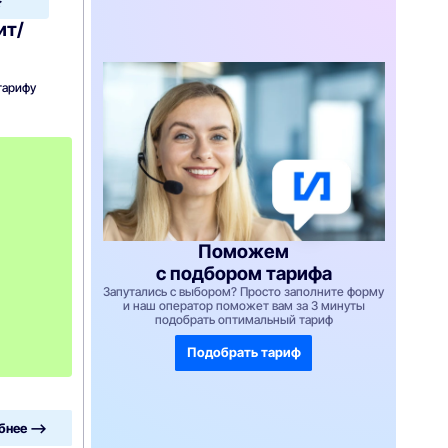
Home
ит/
тарифу
с
3
-
г
о
м
е
Поможем
с
я
с подбором тарифа
ц
Запутались с выбором? Просто заполните форму
а
и наш оператор поможет вам за 3 минуты
-
подобрать оптимальный тариф
1
0
Подобрать тариф
4
0
бнее —>