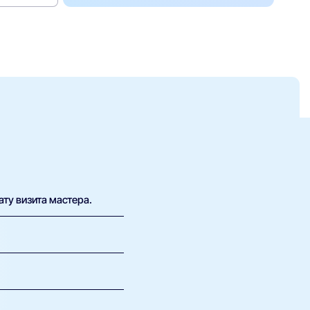
ату визита мастера.
х возможна плата за
 определить, какие