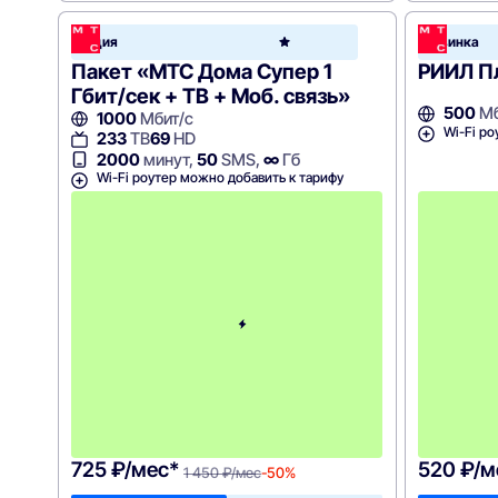
МТС
Акция
Новинка
Home
Пакет «МТС Дома Супер 1
РИИЛ П
Гбит/сек + ТВ + Моб. связь»
500
Мб
1000
Мбит/с
Wi-Fi ро
233
ТВ
69
HD
2000
минут,
50
SMS,
∞
Гб
Wi-Fi роутер можно добавить к тарифу
с
3
-
г
о
м
е
с
я
ц
а
-
1
4
5
0
725 ₽/мес*
520 ₽/м
1 450 ₽/мес
-50%