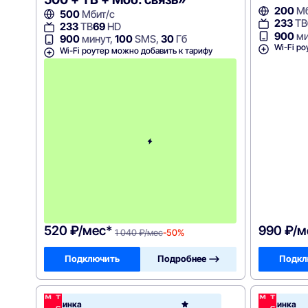
200
Мб
500
Мбит/с
233
ТВ
233
ТВ
69
HD
900
ми
900
минут,
100
SMS,
30
Гб
Wi-Fi ро
Wi-Fi роутер можно добавить к тарифу
с
3
-
г
о
м
е
с
я
ц
а
-
1
0
4
0
520 ₽/мес*
990 ₽/м
1 040 ₽/мес
-50%
Подключить
Подробнее —>
Подкл
МТС
Новинка
Новинка