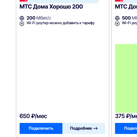
Hom
МТС Дома Хорошо 200
МТС До
200
Мбит/с
500
Мб
Wi-Fi роутер можно добавить к тарифу
Wi-Fi ро
650 ₽/мес
375 ₽/м
Подключить
Подробнее —>
Подкл