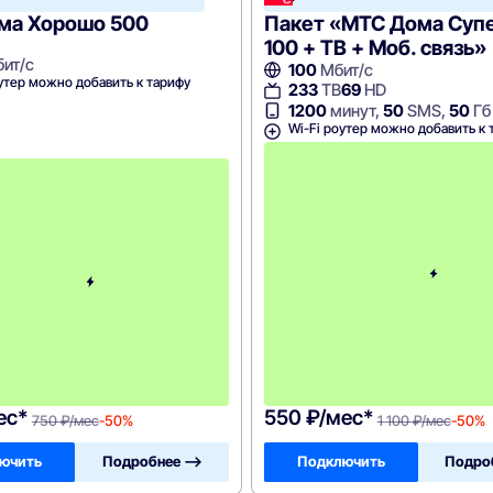
e
Home
ма Хорошо 500
Пакет «МТС Дома Суп
100 + ТВ + Моб. связь»
ит/с
100
Мбит/с
утер можно добавить к тарифу
233
ТВ
69
HD
1200
минут,
50
SMS,
50
Гб
Wi-Fi роутер можно добавить к 
с
3
-
г
о
м
е
с
я
ц
а
-
7
5
0
ес*
550 ₽/мес*
750 ₽/мес
-50%
1 100 ₽/мес
-50%
ючить
Подробнее —>
Подключить
Подро