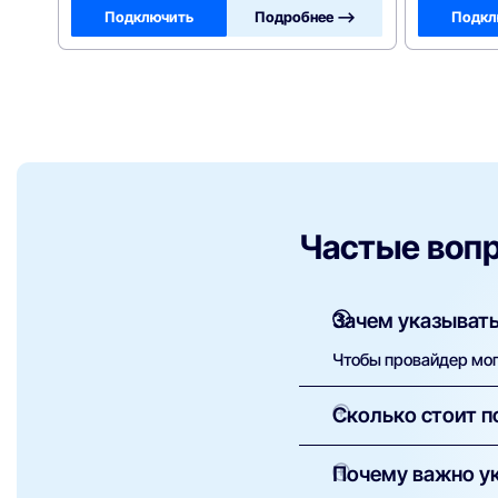
Подключить
Подробнее —>
Подкл
Частые воп
Зачем указывать
Чтобы провайдер мог 
Сколько стоит п
Как правило, установ
Почему важно ук
оборудование — сумм