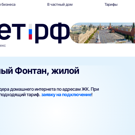
 бизнеса
В частный дом
Тарифы
екс
ный Фонтан, жилой
йдера домашнего интернета по адресам ЖК. При
 подходящий тариф.
заявку на подключение
!