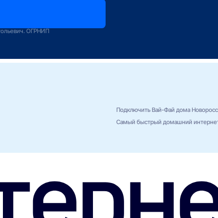
оператору
зование
тольевич. ОГРНИП
Подключить Вай-Фай дома Новоросс
Самый быстрый домашний интернет