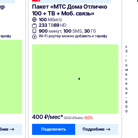
Home
ер
Пакет «МТС Дома Отлично
100 + ТВ + Моб. связь»
100
Мбит/с
233
ТВ
69
HD
900
минут,
100
SMS,
30
Гб
тарифу
Wi-Fi роутер можно добавить к тарифу
с
3
c
-
3
г
-
о
г
м
о
е
м
с
е
я
с
ц
я
а
ц
-
а
1
-
1
8
0
0
0
0
400 ₽/мес*
800 ₽/мес
-50%
бнее —>
Подключить
Подробнее —>