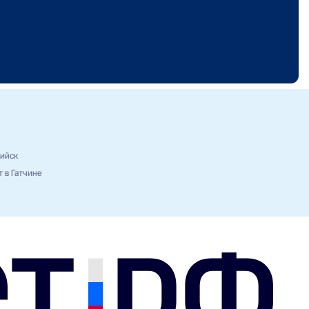
ийск
 в Гатчине