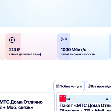
214 ₽
1000 Мбит/с
самый дешёвый тариф
самая высокая скорость
Любые услуги
Все провай
Акция
e
«МТС Дома Отлично
Пакет «МТС Дома Отли
В + Моб. связь»
Гбит/сек + ТВ + Моб. с