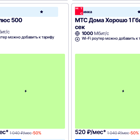
МТС
Новинка
Home
люс 500
МТС Дома Хорошо 1 Гб
сек
ит/с
1000
Мбит/с
утер можно добавить к тарифу
Wi-Fi роутер можно добавить к 
c
3
-
г
о
м
е
с
я
ц
а
-
1
0
4
0
ес*
520 ₽/мес*
1 040 ₽/мес
-50%
1 040 ₽/мес
-50%