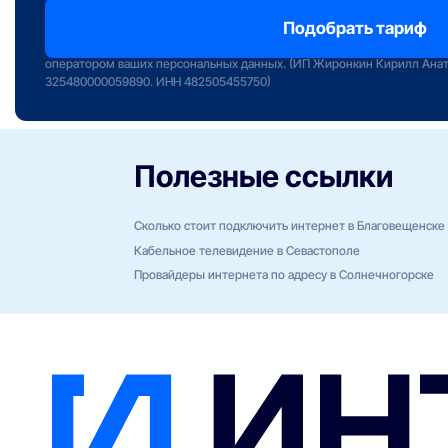
Отправляя заявку вы подтверждаете передачу персональных данных 
сервиса «Интернет РФ» и даете свое согласие на обработку и исполь
оператором ваших персональных данных. (ИП Жиронкин Кирилл Ана
325480000059890. ИНН 482505455750)
Полезные ссылки
Сколько стоит подключить интернет в Благовещенске
Кабельное телевидение в Севастополе
Провайдеры интернета по адресу в Солнечногорске