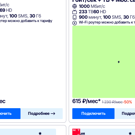
ит/с
1000
Мбит/с
69
HD
233
ТВ
60
HD
нут,
100
SMS,
30
Гб
900
минут,
100
SMS,
30
Гб
утер можно добавить к тарифу
Wi-Fi роутер можно добавить к 
ес
615 ₽/мес*
1 230 ₽/мес
-50%
ючить
Подробнее —>
Подключить
Подро
МТС
Акция