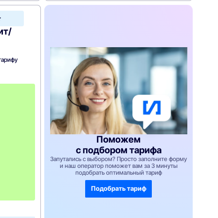
МТС
Home
ит/
тарифу
с
3
-
г
о
м
е
Поможем
с
я
с подбором тарифа
ц
Запутались с выбором? Просто заполните форму
а
и наш оператор поможет вам за 3 минуты
-
подобрать оптимальный тариф
1
0
Подобрать тариф
4
0