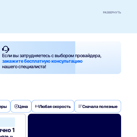
РАЗВЕРНУТЬ
Если вы затрудняетесь с выбором провайдера,
закажите бесплатную консультацию
нашего специалиста!
деры
Цена
Любая скорость
Сначала полезные
МТС
Home
чно 1
вязь»