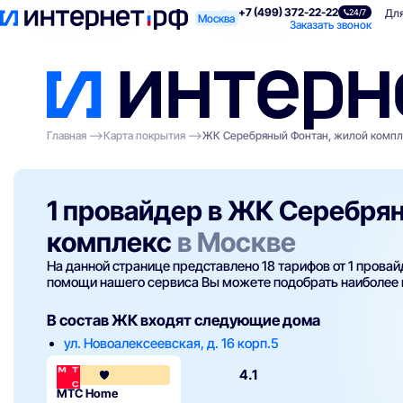
+7 (499) 372-22-22
Поиск по адресу
Для квартиры
Для
24/7
Москва
Заказать звонок
Главная
Карта покрытия
ЖК Серебряный Фонтан, жилой компл
1 провайдер в ЖК Серебря
комплекс
в Москве
На данной странице представлено 18 тарифов от 1 прова
помощи нашего сервиса Вы можете подобрать наиболее
В состав ЖК входят следующие дома
ул. Новоалексеевская, д. 16 корп.5
4.1
МТС Home