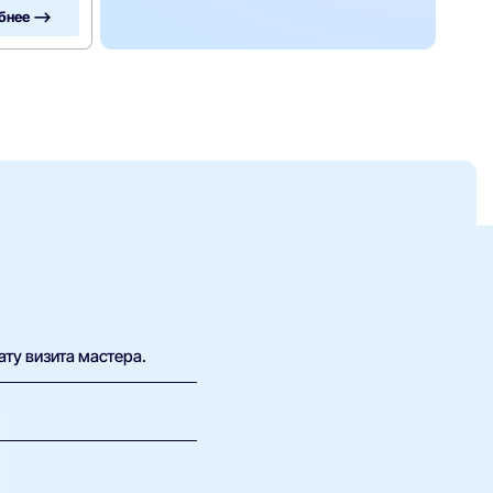
бнее —>
ату визита мастера.
х возможна плата за