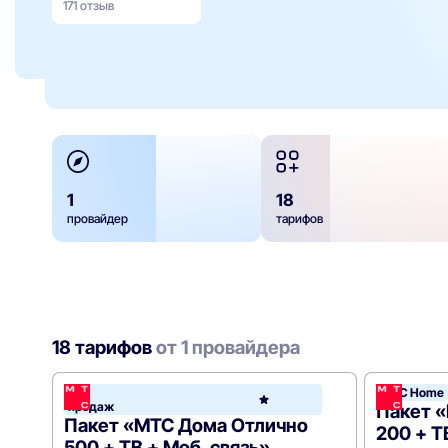
171 отзыв
1
18
провайдер
тарифов
18 тарифов
от 1 провайдера
Хит
МТС Home
МТС
продаж
Hom
Пакет 
Пакет «МТС Дома Отлично
200 + Т
500 + ТВ + Моб. связь»