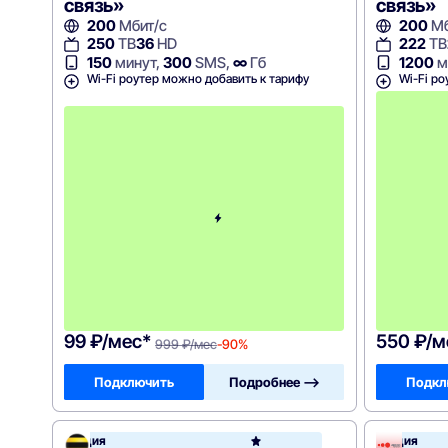
связь»
связь»
200
Мбит/с
200
Мб
250
ТВ
36
HD
222
ТВ
150
минут,
300
SMS,
∞
Гб
1200
м
Wi-Fi роутер можно добавить к тарифу
Wi-Fi ро
с
2
-
г
о
м
е
с
я
ц
а
-
9
9
9
99 ₽/мес*
550 ₽/м
999 ₽/мес
-90%
Подключить
Подробнее —>
Подкл
Акция
Акция
Билай