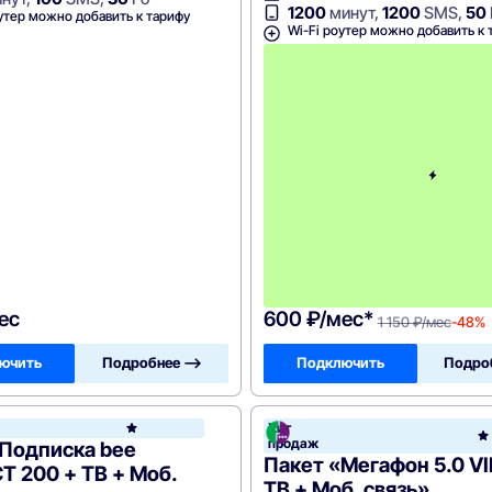
1200
минут,
1200
SMS,
50
утер можно добавить к тарифу
Wi-Fi роутер можно добавить к 
ес
600 ₽/мес*
1 150 ₽/мес
-48%
ючить
Подробнее —>
Подключить
Подро
он
Хит
Билайн
продаж
«Подписка bee
Пакет «Мегафон 5.0 VI
 200 + ТВ + Моб.
ТВ + Моб. связь»