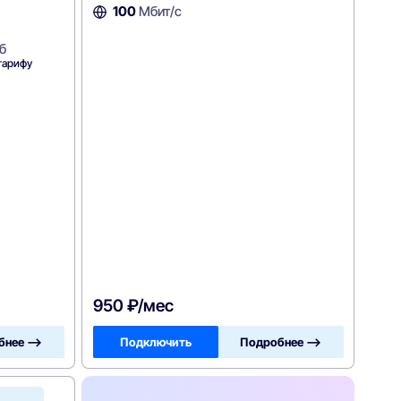
100
Мбит/с
б
тарифу
950 ₽/мес
бнее —>
Подключить
Подробнее —>
ОнЛайм