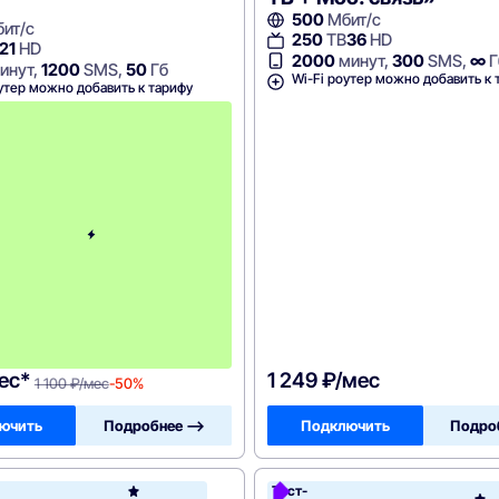
500
Мбит/с
ит/с
250
ТВ
36
HD
21
HD
2000
минут,
300
SMS,
∞
Г
инут,
1200
SMS,
50
Гб
Wi-Fi роутер можно добавить к 
утер можно добавить к тарифу
с
3
-
г
о
м
е
с
я
ц
а
-
1
1
0
0
ес*
1 249 ₽/мес
1 100 ₽/мес
-50%
ючить
Подробнее —>
Подключить
Подро
н
Тест-
Акадо