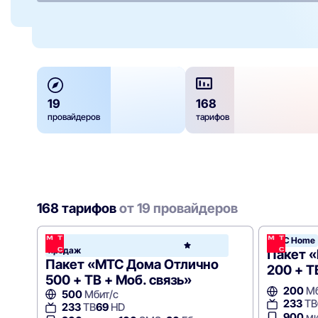
19
168
провайдеров
тарифов
168 тарифов
от 19 провайдеров
Хит
МТС Home
МТС
продаж
Hom
Пакет 
Пакет «МТС Дома Отлично
200 + Т
500 + ТВ + Моб. связь»
200
Мб
500
Мбит/с
233
ТВ
233
ТВ
69
HD
900
ми