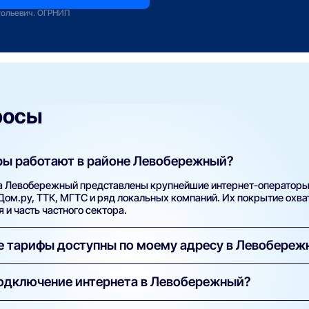
зование
тольевич. ОГРНИП
росы
ры работают в районе Левобережный?
на Левобережный представлены крупнейшие интернет-оператор
 Дом.ру, ТТК, МГТС и ряд локальных компаний. Их покрытие охв
 и часть частного сектора.
ие тарифы доступны по моему адресу в Левобереж
й адрес (улицу и номер дома) в поиске на нашем сайте. Систем
подключение интернета в Левобережный?
ровайдеров и тарифов с указанием скорости, стоимости, наличи
торов базовое подключение проводится бесплатно. Оплачиваетс