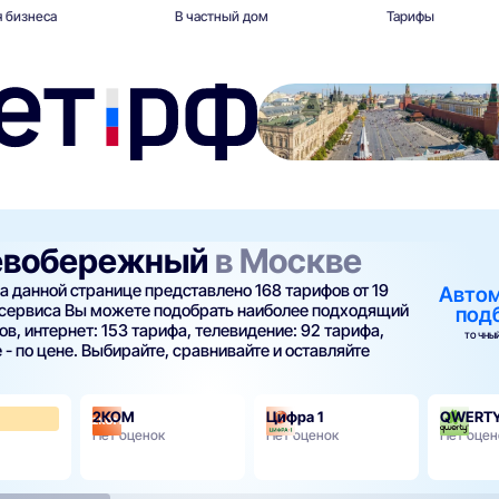
 бизнеса
В частный дом
Тарифы
Левобережный
в Москве
а данной странице представлено 168 тарифов от 19
Авто
 сервиса Вы можете подобрать наиболее подходящий
под
в, интернет: 153 тарифа, телевидение: 92 тарифа,
ТОЧНЫЙ
 - по цене. Выбирайте, сравнивайте и оставляйте
2КОМ
Цифра 1
QWERT
3.7
Нет оценок
Нет оценок
Нет оцен