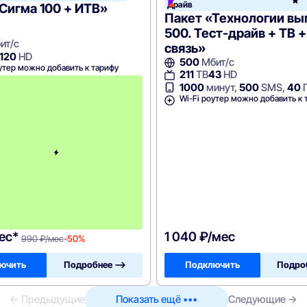
Драйв
Сигма 100 + ИТВ»
Пакет «Технологии в
500. Тест-драйв + ТВ +
ит/с
связь»
120
HD
500
Мбит/с
утер можно добавить к тарифу
211
ТВ
43
HD
с
1000
минут,
500
SMS,
40
3
Wi-Fi роутер можно добавить к 
-
г
о
м
е
с
я
ц
а
-
9
9
0
ес*
1 040 ₽/мес
990 ₽/мес
-50%
ючить
Подробнее —>
Подключить
Подро
← Предыдущие
Показать ещё •••
Следующие →