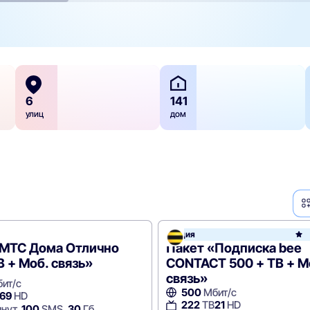
6
141
улиц
дом
Акция
e
«МТС Дома Отлично
Пакет «Подписка bee
В + Моб. связь»
CONTACT 500 + ТВ + М
связь»
ит/с
500
Мбит/с
69
HD
222
ТВ
21
HD
нут,
100
SMS,
30
Гб