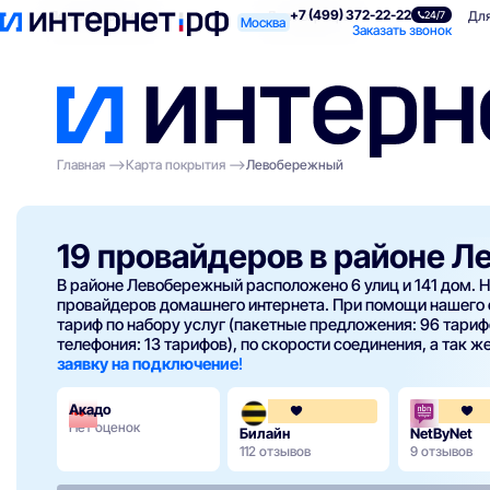
+7 (499) 372-22-22
Поиск по адресу
Для квартиры
Для
24/7
Москва
Заказать звонок
Главная
Карта покрытия
Левобережный
19 провайдеров в районе 
В районе Левобережный расположено 6 улиц и 141 дом. Н
провайдеров домашнего интернета. При помощи нашего
тариф по набору услуг (пакетные предложения: 96 тарифо
телефония: 13 тарифов), по скорости соединения, а так же
заявку на подключение
!
Акадо
3.6
Нет оценок
Билайн
NetByNet
112 отзывов
9 отзывов