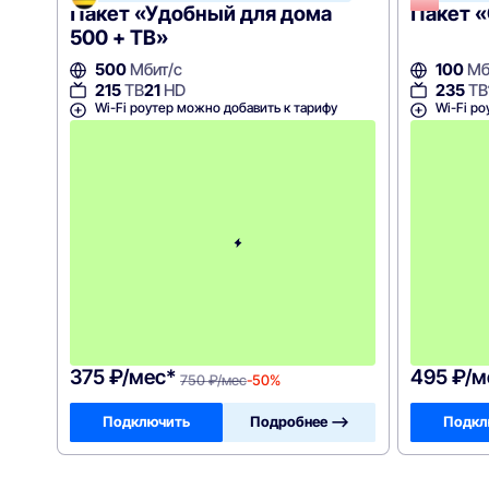
Пакет «Удобный для дома
Пакет «
500 + ТВ»
500
Мбит/с
100
Мб
215
ТВ
21
HD
235
ТВ
Wi-Fi роутер можно добавить к тарифу
Wi-Fi ро
с
3
-
г
о
м
е
с
я
ц
а
-
7
5
0
375 ₽/мес*
495 ₽/м
750 ₽/мес
-50%
Подключить
Подробнее —>
Подкл