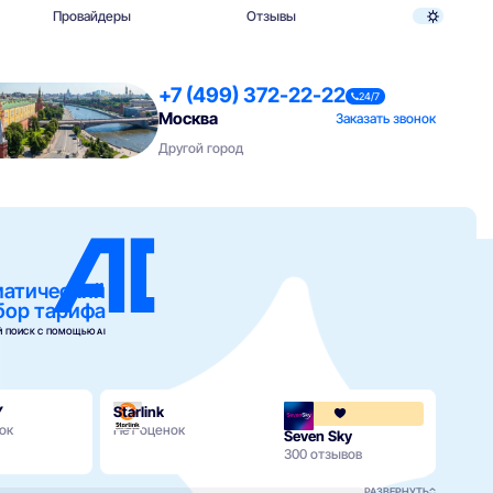
Провайдеры
Отзывы
+7 (499) 372-22-22
24/7
Москва
Заказать звонок
Другой город
матический
бор тарифа
 ПОИСК С ПОМОЩЬЮ AI
Y
Starlink
ок
Нет оценок
Seven Sky
ОнЛ
300 отзывов
329 о
РАЗВЕРНУТЬ