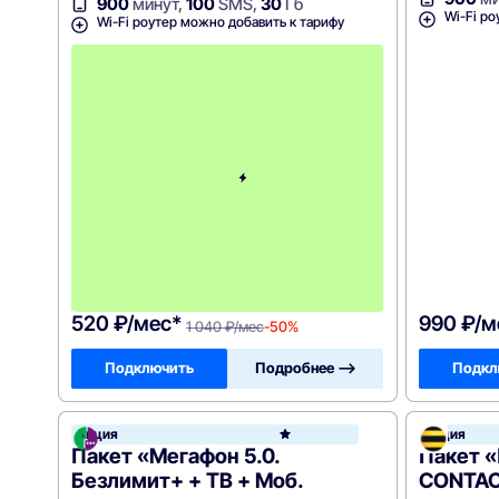
900
минут,
100
SMS,
30
Гб
Wi-Fi ро
Wi-Fi роутер можно добавить к тарифу
с
3
-
г
о
м
е
с
я
ц
а
-
1
0
4
0
520 ₽/мес*
990 ₽/м
1 040 ₽/мес
-50%
Подключить
Подробнее —>
Подкл
Акция
Акция
МегаФ
Пакет «Мегафон 5.0.
Пакет 
Безлимит+ + ТВ + Моб.
CONTACT