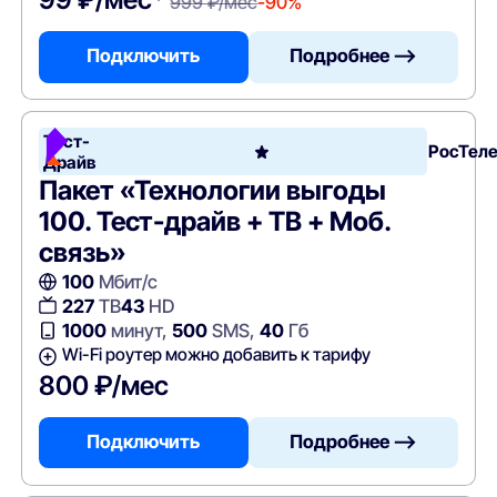
999 ₽/мес
-90%
Подключить
Подробнее —>
Тест-
РосТел
Драйв
Пакет «Технологии выгоды
100. Тест-драйв + ТВ + Моб.
связь»
100
Мбит/с
227
ТВ
43
HD
1000
минут,
500
SMS,
40
Гб
Wi-Fi роутер можно добавить к тарифу
800 ₽/мес
Подключить
Подробнее —>