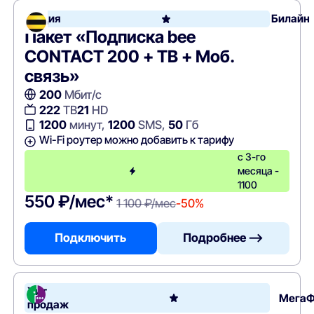
Акция
Билайн
Пакет «Подписка bee
CONTACT 200 + ТВ + Моб.
связь»
200
Мбит/с
222
ТВ
21
HD
1200
минут,
1200
SMS,
50
Гб
Wi-Fi роутер можно добавить к тарифу
с 3-го
месяца -
1100
550 ₽/мес*
1 100 ₽/мес
-50%
Подключить
Подробнее —>
Хит
Мега
продаж