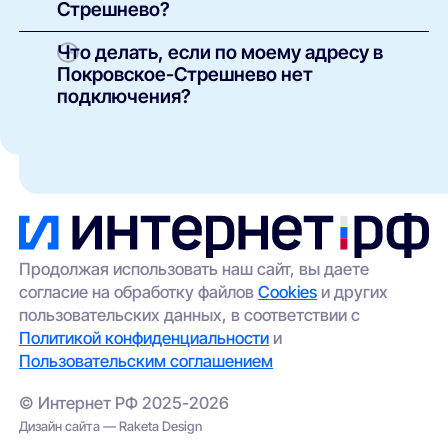
Стрешнево?
необходимости, аренда или покупка
оборудования. Точные условия указаны в
В зависимости от здания и инфраструктуры
Что делать, если по моему адресу в
карточке каждого предложения.
провайдеров могут быть доступны:
Покровское-Стрешнево нет
оптоволоконный интернет (FTTH/GPON);
подключения?
кабельные сети (Ethernet/FTTB);
Такое возможно в отдельных домах без
технической возможности подключения. Вы
беспроводной доступ (4G/5G) —
можете:
особенно актуален для частных домов и
удалённых участков.
оставить заявку через наш сайт — мы
передадим её провайдерам;
выбрать альтернативный вариант
(например, беспроводной интернет);
Продолжая использовать наш сайт, вы даете
согласие на обработку файлов
Cookies
и других
проверить соседние адреса — иногда
пользовательских данных, в соответствии с
сеть проведена в соседнем корпусе.
Политикой конфиденциальности
и
Пользовательским соглашением
© Интернет РФ 2025-2026
Дизайн сайта — Raketa Design