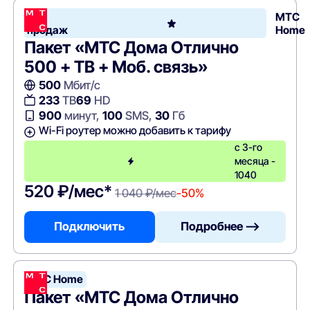
Хит
МТС
продаж
Home
Пакет «МТС Дома Отлично
500 + ТВ + Моб. связь»
500
Мбит/с
233
ТВ
69
HD
900
минут,
100
SMS,
30
Гб
Wi-Fi роутер можно добавить к тарифу
с 3-го
месяца -
1040
520 ₽/мес*
1 040 ₽/мес
-50%
Подключить
Подробнее —>
МТС Home
Пакет «МТС Дома Отлично