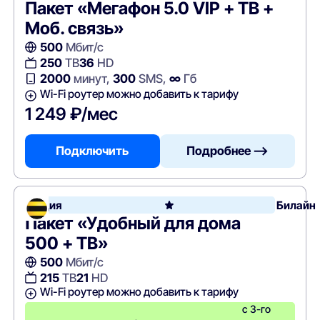
Пакет «Мегафон 5.0 VIP + ТВ +
Моб. связь»
500
Мбит/с
250
ТВ
36
HD
2000
минут,
300
SMS,
∞
Гб
Wi-Fi роутер можно добавить к тарифу
1 249 ₽/мес
Подключить
Подробнее —>
Акция
Билайн
Пакет «Удобный для дома
500 + ТВ»
500
Мбит/с
215
ТВ
21
HD
Wi-Fi роутер можно добавить к тарифу
с 3-го