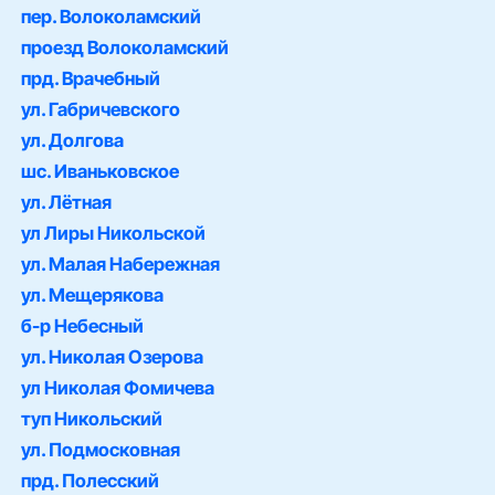
пер. Волоколамский
проезд Волоколамский
прд. Врачебный
ул. Габричевского
ул. Долгова
шс. Иваньковское
ул. Лётная
ул Лиры Никольской
ул. Малая Набережная
ул. Мещерякова
б-р Небесный
ул. Николая Озерова
ул Николая Фомичева
туп Никольский
ул. Подмосковная
прд. Полесский