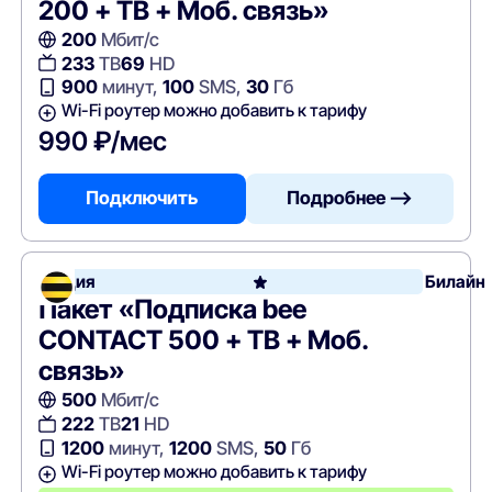
200 + ТВ + Моб. связь»
200
Мбит/с
233
ТВ
69
HD
900
минут,
100
SMS,
30
Гб
Wi-Fi роутер можно добавить к тарифу
990 ₽/мес
Подключить
Подробнее —>
Акция
Билайн
Пакет «Подписка bee
CONTACT 500 + ТВ + Моб.
связь»
500
Мбит/с
222
ТВ
21
HD
1200
минут,
1200
SMS,
50
Гб
Wi-Fi роутер можно добавить к тарифу