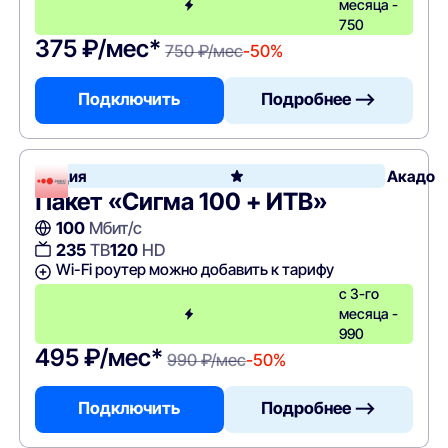
месяца -
750
375 ₽/мес*
750 ₽/мес
-50%
Подключить
Подробнее —>
Акция
Акадо
Пакет «Сигма 100 + ИТВ»
100
Мбит/с
235
ТВ
120
HD
Wi-Fi роутер можно добавить к тарифу
с 3-го
месяца -
990
495 ₽/мес*
990 ₽/мес
-50%
Подключить
Подробнее —>