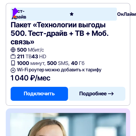
Тест-
ОнЛайм
Драйв
Пакет «Технологии выгоды
500. Тест-драйв + ТВ + Моб.
связь»
500
Мбит/с
211
ТВ
43
HD
1000
минут,
500
SMS,
40
Гб
Wi-Fi роутер можно добавить к тарифу
1 040 ₽/мес
Подключить
Подробнее —>