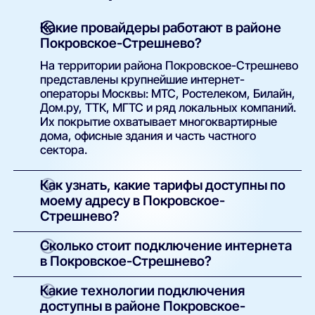
Какие провайдеры работают в районе
Покровское-Стрешнево?
На территории района Покровское-Стрешнево
представлены крупнейшие интернет-
операторы Москвы: МТС, Ростелеком, Билайн,
Дом.ру, ТТК, МГТС и ряд локальных компаний.
Их покрытие охватывает многоквартирные
дома, офисные здания и часть частного
сектора.
Как узнать, какие тарифы доступны по
моему адресу в Покровское-
Стрешнево?
Просто введите точный адрес (улицу и номер
Сколько стоит подключение интернета
дома) в поиске на нашем сайте. Система
в Покровское-Стрешнево?
покажет полный список доступных интернет-
провайдеров и тарифов с указанием скорости,
У большинства операторов базовое
Какие технологии подключения
стоимости, наличия ТВ и условий подключения.
подключение проводится бесплатно.
доступны в районе Покровское-
Оплачивается только выбранный тариф и, при