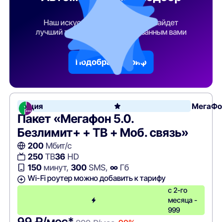
тарифа
Наш искусственный интеллект найдет
лучший тарифный план по указанным вами
параметрам
Подобрать тариф
Акция
МегаФо
Пакет «Мегафон 5.0.
Безлимит+ + ТВ + Моб. связь»
200
Мбит/с
250
ТВ
36
HD
150
минут,
300
SMS,
∞
Гб
Wi-Fi роутер можно добавить к тарифу
с 2-го
месяца -
999
99 ₽/мес*