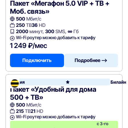
Пакет «Мегафон 5.0 VIP + ТВ +
Моб. связь»
500
Мбит/с
250
ТВ
36
HD
2000
минут,
300
SMS,
∞
Гб
Wi-Fi роутер можно добавить к тарифу
1 249 ₽/мес
Подключить
Подробнее —>
Акция
Билайн
Пакет «Удобный для дома
500 + ТВ»
500
Мбит/с
215
ТВ
21
HD
Wi-Fi роутер можно добавить к тарифу
с 3-го