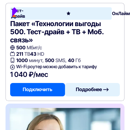
Тест-
ОнЛайм
Драйв
Пакет «Технологии выгоды
500. Тест-драйв + ТВ + Моб.
связь»
500
Мбит/с
211
ТВ
43
HD
1000
минут,
500
SMS,
40
Гб
Wi-Fi роутер можно добавить к тарифу
1 040 ₽/мес
Подключить
Подробнее —>