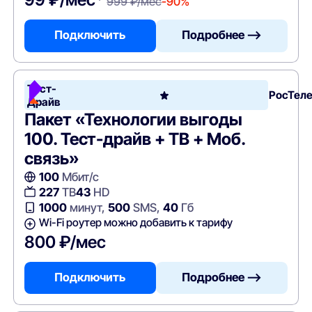
999 ₽/мес
-90%
Подключить
Подробнее —>
Тест-
РосТел
Драйв
Пакет «Технологии выгоды
100. Тест-драйв + ТВ + Моб.
связь»
100
Мбит/с
227
ТВ
43
HD
1000
минут,
500
SMS,
40
Гб
Wi-Fi роутер можно добавить к тарифу
800 ₽/мес
Подключить
Подробнее —>