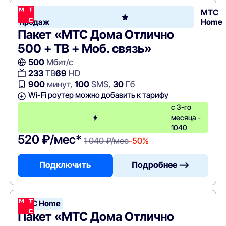
Хит
МТС
продаж
Home
Пакет «МТС Дома Отлично
500 + ТВ + Моб. связь»
500
Мбит/с
233
ТВ
69
HD
900
минут,
100
SMS,
30
Гб
Wi-Fi роутер можно добавить к тарифу
с 3-го
месяца -
1040
520 ₽/мес*
1 040 ₽/мес
-50%
Подключить
Подробнее —>
МТС Home
Пакет «МТС Дома Отлично