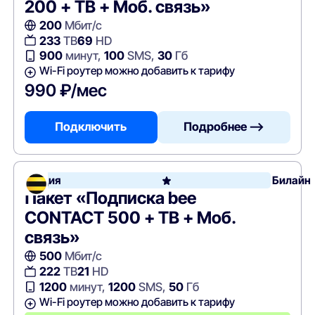
200 + ТВ + Моб. связь»
200
Мбит/с
233
ТВ
69
HD
900
минут,
100
SMS,
30
Гб
Wi-Fi роутер можно добавить к тарифу
990 ₽/мес
Подключить
Подробнее —>
Акция
Билайн
Пакет «Подписка bee
CONTACT 500 + ТВ + Моб.
связь»
500
Мбит/с
222
ТВ
21
HD
1200
минут,
1200
SMS,
50
Гб
Wi-Fi роутер можно добавить к тарифу