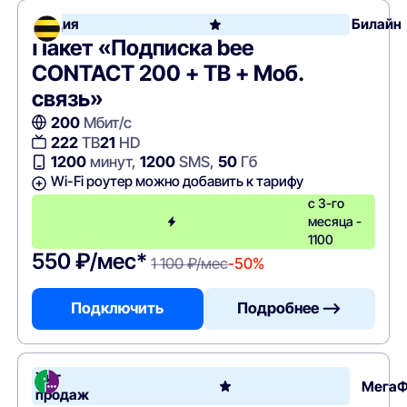
Акция
Билайн
Пакет «Подписка bee
CONTACT 200 + ТВ + Моб.
связь»
200
Мбит/с
222
ТВ
21
HD
1200
минут,
1200
SMS,
50
Гб
Wi-Fi роутер можно добавить к тарифу
с 3-го
месяца -
1100
550 ₽/мес*
1 100 ₽/мес
-50%
Подключить
Подробнее —>
Хит
Мега
продаж