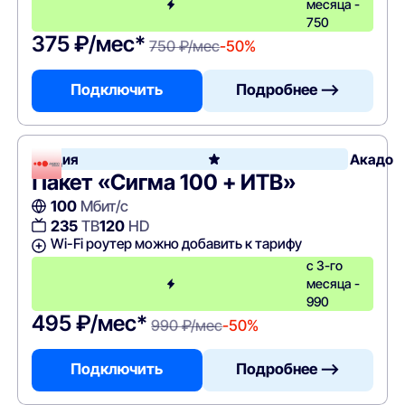
месяца -
750
375 ₽/мес*
750 ₽/мес
-50%
Подключить
Подробнее —>
Акция
Акадо
Пакет «Сигма 100 + ИТВ»
100
Мбит/с
235
ТВ
120
HD
Wi-Fi роутер можно добавить к тарифу
с 3-го
месяца -
990
495 ₽/мес*
990 ₽/мес
-50%
Подключить
Подробнее —>