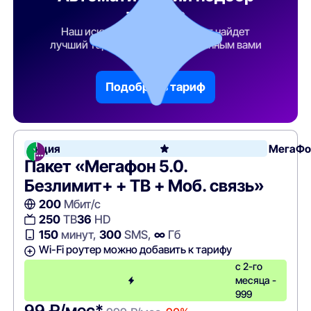
тарифа
Наш искусственный интеллект найдет
лучший тарифный план по указанным вами
параметрам
Подобрать тариф
Акция
МегаФо
Пакет «Мегафон 5.0.
Безлимит+ + ТВ + Моб. связь»
200
Мбит/с
250
ТВ
36
HD
150
минут,
300
SMS,
∞
Гб
Wi-Fi роутер можно добавить к тарифу
с 2-го
месяца -
999
99 ₽/мес*