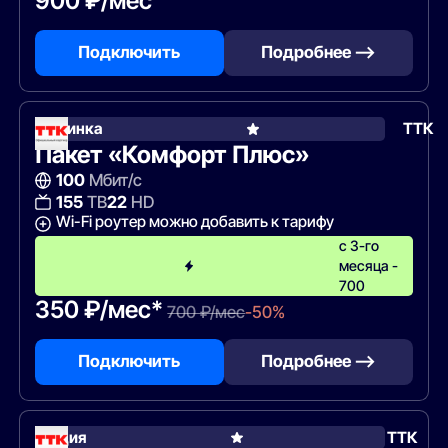
900 ₽/мес
Подключить
Подробнее —>
Новинка
ТТК
Пакет «Комфорт Плюс»
100
Мбит/с
155
ТВ
22
HD
Wi-Fi роутер можно добавить к тарифу
с 3-го
месяца -
700
350 ₽/мес*
700 ₽/мес
-50%
Подключить
Подробнее —>
Акция
ТТК