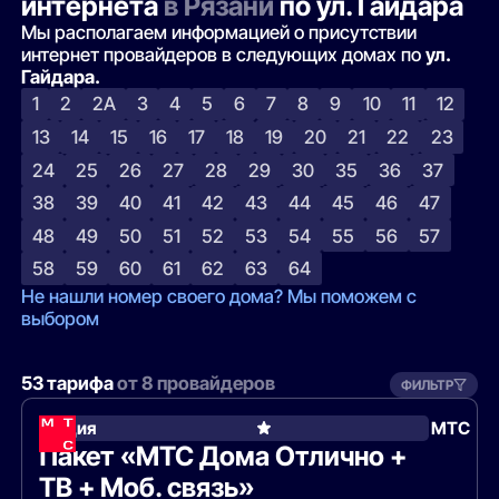
интернета
в Рязани
по ул. Гайдара
Мы располагаем информацией о присутствии
интернет провайдеров в следующих домах по
ул.
Гайдара.
1
2
2А
3
4
5
6
7
8
9
10
11
12
13
14
15
16
17
18
19
20
21
22
23
24
25
26
27
28
29
30
35
36
37
38
39
40
41
42
43
44
45
46
47
48
49
50
51
52
53
54
55
56
57
58
59
60
61
62
63
64
Не нашли номер своего дома? Мы поможем с
выбором
53 тарифа
от 8 провайдеров
ФИЛЬТР
Акция
МТС
Пакет «МТС Дома Отлично +
ТВ + Моб. связь»