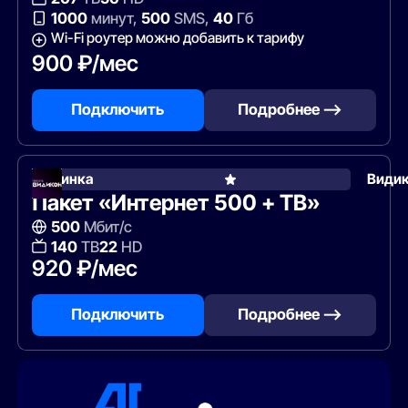
1000
минут,
500
SMS,
40
Гб
Wi-Fi роутер можно добавить к тарифу
900 ₽/мес
Подключить
Подробнее —>
Новинка
Види
Пакет «Интернет 500 + ТВ»
500
Мбит/с
140
ТВ
22
HD
920 ₽/мес
Подключить
Подробнее —>