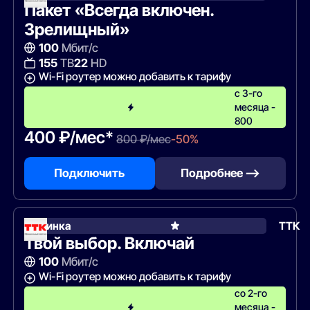
Пакет «Всегда включен.
Зрелищный»
100
Мбит/с
155
ТВ
22
HD
Wi-Fi роутер можно добавить к тарифу
с 3-го
месяца -
800
400 ₽/мес*
800 ₽/мес
-50%
Подключить
Подробнее —>
Новинка
ТТК
Твой выбор. Включай
100
Мбит/с
Wi-Fi роутер можно добавить к тарифу
со 2-го
месяца -