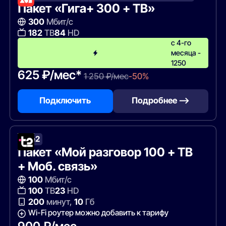
Пакет «Гига+ 300 + ТВ»
300
Мбит/с
182
ТВ
84
HD
с 4-го
месяца -
1250
625 ₽/мес*
1 250 ₽/мес
-50%
Подключить
Подробнее —>
Tele2
Пакет «Мой разговор 100 + ТВ
+ Моб. связь»
100
Мбит/с
100
ТВ
23
HD
200
минут,
10
Гб
Wi-Fi роутер можно добавить к тарифу