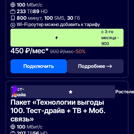
100
Мбит/с
233
ТВ
89
HD
800
минут,
100
SMS,
30
Гб
Wi-Fi роутер можно добавить к тарифу
с 3-го
месяца -
900
450 ₽/мес*
900 ₽/мес
-50%
Подключить
Подробнее —>
Тест-
Ростел
Драйв
Пакет «Технологии выгоды
100. Тест-драйв + ТВ + Моб.
связь»
100
Мбит/с
207
ТВ
56
HD