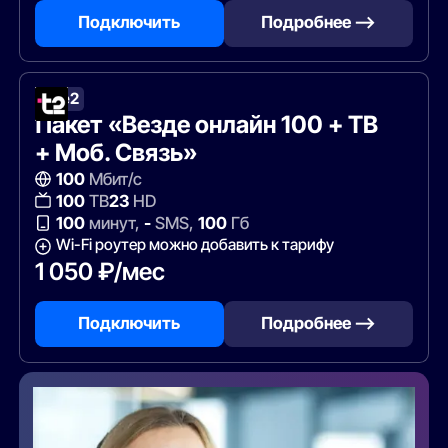
Подключить
Подробнее —>
Tele2
Пакет «Везде онлайн 100 + ТВ
+ Моб. Связь»
100
Мбит/с
100
ТВ
23
HD
100
минут,
-
SMS,
100
Гб
Wi-Fi роутер можно добавить к тарифу
1 050 ₽/мес
Подключить
Подробнее —>