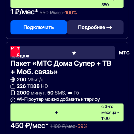
550
1 ₽/мес*
550 ₽/мес
-100%
Подключить
Подробнее —>
Хит
МТС
продаж
Пакет «МТС Дома Супер + ТВ
+ Моб. связь»
200
Мбит/с
226
ТВ
88
HD
2000
минут,
50
SMS,
∞
Гб
Wi-Fi роутер можно добавить к тарифу
с 3-го
месяца -
1100
450 ₽/мес*
1 100 ₽/мес
-59%