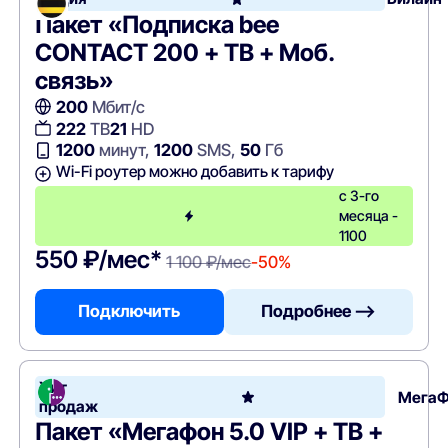
Пакет «Подписка bee
CONTACT 200 + ТВ + Моб.
связь»
200
Мбит/с
222
ТВ
21
HD
1200
минут,
1200
SMS,
50
Гб
Wi-Fi роутер можно добавить к тарифу
с 3-го
месяца -
1100
550 ₽/мес*
1 100 ₽/мес
-50%
Подключить
Подробнее —>
Хит
Мега
продаж
Пакет «Мегафон 5.0 VIP + ТВ +