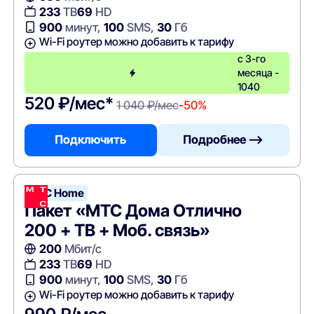
233
ТВ
69
HD
900
минут,
100
SMS,
30
Гб
Wi-Fi роутер можно добавить к тарифу
с 3-го
месяца -
1040
520 ₽/мес*
1 040 ₽/мес
-50%
Подключить
Подробнее —>
МТС Home
Пакет «МТС Дома Отлично
200 + ТВ + Моб. связь»
200
Мбит/с
233
ТВ
69
HD
900
минут,
100
SMS,
30
Гб
Wi-Fi роутер можно добавить к тарифу