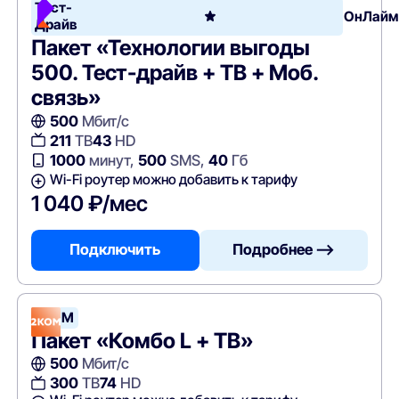
Тест-
ОнЛайм
Драйв
Пакет «Технологии выгоды
500. Тест-драйв + ТВ + Моб.
связь»
500
Мбит/с
211
ТВ
43
HD
1000
минут,
500
SMS,
40
Гб
Wi-Fi роутер можно добавить к тарифу
1 040 ₽/мес
Подключить
Подробнее —>
2КОМ
Пакет «Комбо L + ТВ»
500
Мбит/с
300
ТВ
74
HD