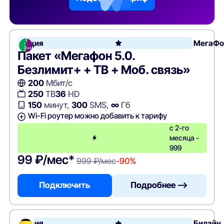
Акция
МегаФо
Пакет «Мегафон 5.0.
Безлимит+ + ТВ + Моб. связь»
200
Мбит/с
250
ТВ
36
HD
150
минут,
300
SMS,
∞
Гб
Wi-Fi роутер можно добавить к тарифу
с 2-го
месяца -
999
99 ₽/мес*
999 ₽/мес
-90%
Подключить
Подробнее —>
Акция
Билайн