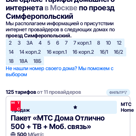
интернета
в Москве
по проезд
Симферопольский
Мы располагаем информацией о присутствии
интернет провайдеров в следующих домах по
проезд Симферопольский.
2
3
3А
4
5
6
7
7 корп.1
8
10
12
14
14 корп.2
16 корп.1
16 корп.2
16/1
16/2
18
18А
18Б
Не нашли номер своего дома? Мы поможем с
выбором
125 тарифов
от 11 провайдеров
ФИЛЬТР
Хит
МТС
продаж
Home
Пакет «МТС Дома Отлично
500 + ТВ + Моб. связь»
500
Мбит/с