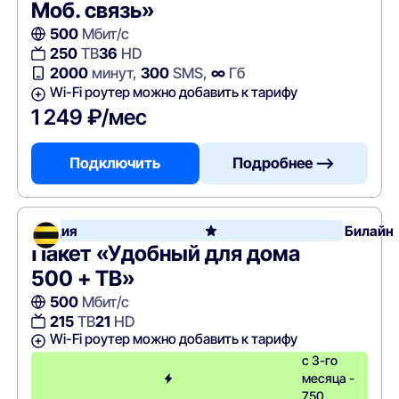
Моб. связь»
500
Мбит/с
250
ТВ
36
HD
2000
минут,
300
SMS,
∞
Гб
Wi-Fi роутер можно добавить к тарифу
1 249 ₽/мес
Подключить
Подробнее —>
Акция
Билайн
Пакет «Удобный для дома
500 + ТВ»
500
Мбит/с
215
ТВ
21
HD
Wi-Fi роутер можно добавить к тарифу
с 3-го
месяца -
750