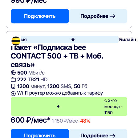
990 ₽/мес
Подключить
Подробнее —>
Акция
Билайн
Пакет «Подписка bee
CONTACT 500 + ТВ + Моб.
связь»
500
Мбит/с
222
ТВ
21
HD
1200
минут,
1200
SMS,
50
Гб
Wi-Fi роутер можно добавить к тарифу
с 3-го
месяца -
1150
600 ₽/мес*
1 150 ₽/мес
-48%
Подключить
Подробнее —>