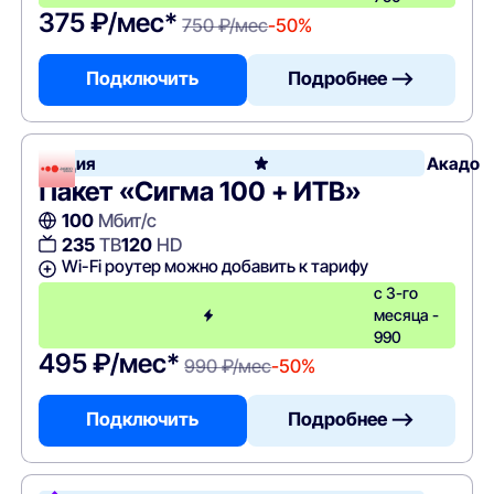
375 ₽/мес*
750 ₽/мес
-50%
Подключить
Подробнее —>
Акция
Акадо
Пакет «Сигма 100 + ИТВ»
100
Мбит/с
235
ТВ
120
HD
Wi-Fi роутер можно добавить к тарифу
с 3-го
месяца -
990
495 ₽/мес*
990 ₽/мес
-50%
Подключить
Подробнее —>