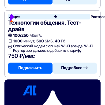
Акция
Ростел
Технологии общения. Тест-
драйв
100/250
Мбит/с
1000
минут,
500
SMS,
40
Гб
Оптический модем с опцией WI-FI аренда, Wi-Fi
Роутер аренда можно добавить к тарифу
750 ₽/мес
Подключить
Подробнее —>