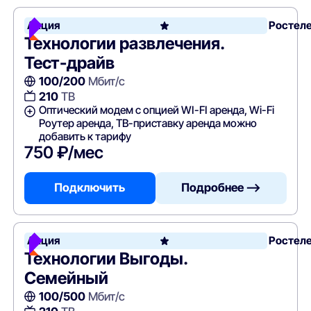
Акция
Ростел
Технологии развлечения.
Тест-драйв
100/200
Мбит/с
210
ТВ
Оптический модем с опцией WI-FI аренда, Wi-Fi
Роутер аренда, ТВ-приставку аренда можно
добавить к тарифу
750 ₽/мес
Подключить
Подробнее —>
Акция
Ростел
Технологии Выгоды.
Семейный
100/500
Мбит/с