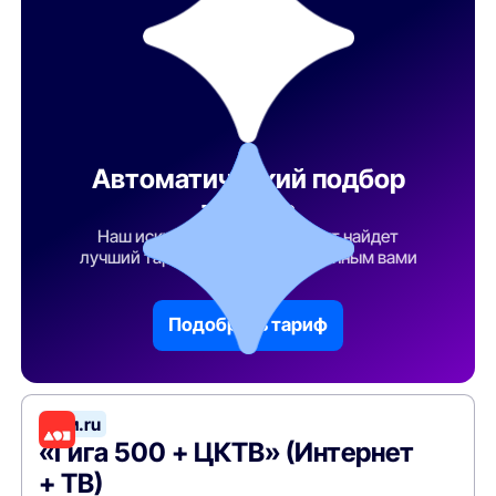
Автоматический подбор
тарифа
Наш искусственный интеллект найдет
лучший тарифный план по указанным вами
параметрам
Подобрать тариф
Дом.ru
«Гига 500 + ЦКТВ» (Интернет
+ ТВ)