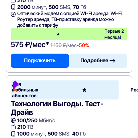
210
ТВ
2000
минут,
500
SMS,
70
Гб
Оптический модем с опцией WI-FI аренда, Wi-Fi
Роутер аренда, ТВ-приставку аренда можно
добавить к тарифу
Первые 2
месяца!
575 ₽/мес*
1 150 ₽/мес
-50%
Подключить
Подробнее —>
Для
мобильных
Ро
абонентов
Технологии Выгоды. Тест-
Драйв
100/250
Мбит/с
210
ТВ
1000
минут,
500
SMS,
40
Гб