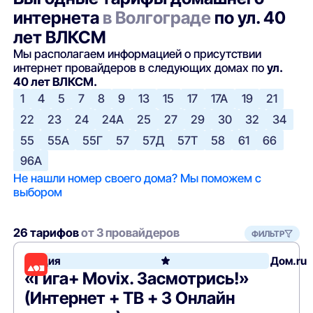
интернета
в Волгограде
по ул. 40
лет ВЛКСМ
Мы располагаем информацией о присутствии
интернет провайдеров в следующих домах по
ул.
40 лет ВЛКСМ.
1
4
5
7
8
9
13
15
17
17А
19
21
22
23
24
24А
25
27
29
30
32
34
55
55А
55Г
57
57Д
57Т
58
61
66
96А
Не нашли номер своего дома? Мы поможем с
выбором
26 тарифов
от 3 провайдеров
ФИЛЬТР
Акция
Дом.ru
«Гига+ Movix. Засмотрись!»
(Интернет + ТВ + 3 Онлайн