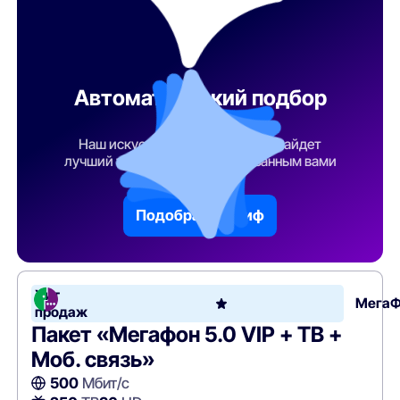
Автоматический подбор
тарифа
Наш искусственный интеллект найдет
лучший тарифный план по указанным вами
параметрам
Подобрать тариф
Хит
Мега
продаж
Пакет «Мегафон 5.0 VIP + ТВ +
Моб. связь»
500
Мбит/с