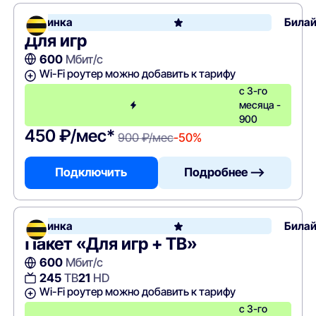
Новинка
Била
Для игр
600
Мбит/с
Wi-Fi роутер можно добавить к тарифу
с 3-го
месяца -
900
450 ₽/мес*
900 ₽/мес
-50%
Подключить
Подробнее —>
Новинка
Била
Пакет «Для игр + ТВ»
600
Мбит/с
245
ТВ
21
HD
Wi-Fi роутер можно добавить к тарифу
с 3-го