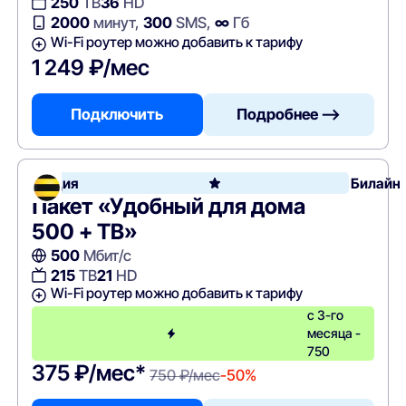
250
ТВ
36
HD
2000
минут,
300
SMS,
∞
Гб
Wi-Fi роутер можно добавить к тарифу
1 249 ₽/мес
Подключить
Подробнее —>
Акция
Билайн
Пакет «Удобный для дома
500 + ТВ»
500
Мбит/с
215
ТВ
21
HD
Wi-Fi роутер можно добавить к тарифу
с 3-го
месяца -
750
375 ₽/мес*
750 ₽/мес
-50%