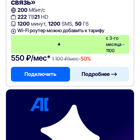
связь»
200
Мбит/с
222
ТВ
21
HD
1200
минут,
1200
SMS,
50
Гб
Wi-Fi роутер можно добавить к тарифу
с 3-го
месяца -
1100
550 ₽/мес*
1 100 ₽/мес
-50%
Подключить
Подробнее —>