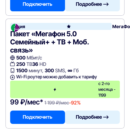
Подключить
Подробнее —>
Акция
МегаФо
Пакет «Мегафон 5.0
Семейный+ + ТВ + Моб.
связь»
500
Мбит/с
250
ТВ
36
HD
1500
минут,
300
SMS,
∞
Гб
Wi-Fi роутер можно добавить к тарифу
с 2-го
месяца -
1199
99 ₽/мес*
1 199 ₽/мес
-92%
Подключить
Подробнее —>