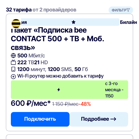
32 тарифа
от 2 провайдеров
ФИЛЬТР
Акция
Билайн
Пакет «Подписка bee
CONTACT 500 + ТВ + Моб.
связь»
500
Мбит/с
222
ТВ
21
HD
1200
минут,
1200
SMS,
50
Гб
Wi-Fi роутер можно добавить к тарифу
с 3-го
месяца -
1150
600 ₽/мес*
1 150 ₽/мес
-48%
Подключить
Подробнее —>