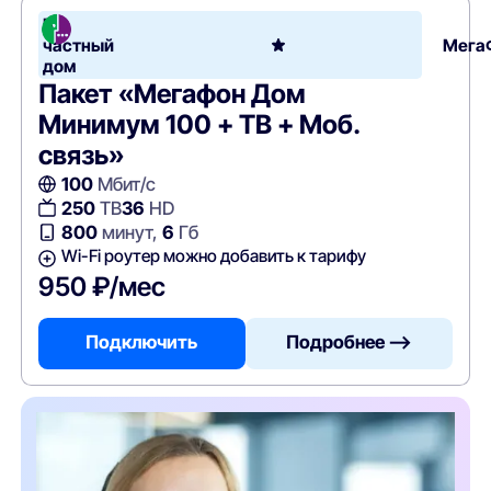
В
частный
Мега
дом
Пакет «Мегафон Дом
Минимум 100 + ТВ + Моб.
связь»
100
Мбит/с
250
ТВ
36
HD
800
минут,
6
Гб
Wi-Fi роутер можно добавить к тарифу
950 ₽/мес
Подключить
Подробнее —>