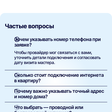
Частые вопросы
Зачем указывать номер телефона при
заявке?
Чтобы провайдер мог связаться с вами,
уточнить детали подключения и согласовать
дату визита мастера.
Сколько стоит подключение интернета
в квартиру?
Как правило, установка бесплатна. Вы
Почему важно указывать точный адрес
оплачиваете только тариф. В некоторых
и номер дома?
случаях возможна плата за оборудование —
сумма указывается в условиях конкретного
Это необходимо для технической проверки.
Что выбрать — проводной или
предложения.
Только по точному адресу система может