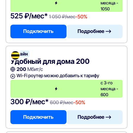
месяца -
1050
525 ₽/мес*
1 050 ₽/мес
-50%
Подключить
Подробнее —>
Билайн
Удобный для дома 200
200
Мбит/с
Wi-Fi роутер можно добавить к тарифу
с 3-го
месяца -
600
300 ₽/мес*
600 ₽/мес
-50%
Подключить
Подробнее —>