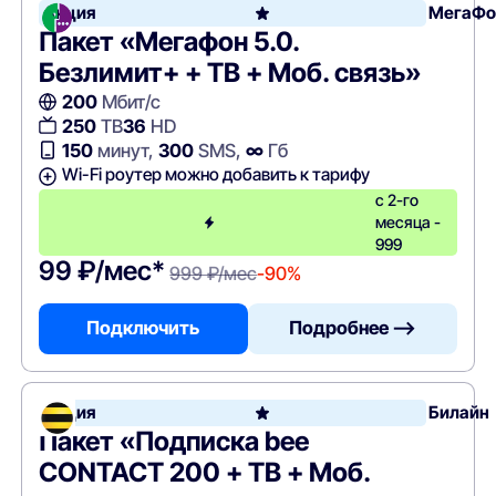
Акция
МегаФо
Пакет «Мегафон 5.0.
Безлимит+ + ТВ + Моб. связь»
200
Мбит/с
250
ТВ
36
HD
150
минут,
300
SMS,
∞
Гб
Wi-Fi роутер можно добавить к тарифу
с 2-го
месяца -
999
99 ₽/мес*
999 ₽/мес
-90%
Подключить
Подробнее —>
Акция
Билайн
Пакет «Подписка bee
CONTACT 200 + ТВ + Моб.