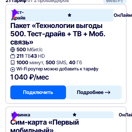
21 тариф
от 2 провайдеров
ФИЛЬТР
Тест-
ОнЛайм
Драйв
Пакет «Технологии выгоды
500. Тест-драйв + ТВ + Моб.
связь»
500
Мбит/с
211
ТВ
43
HD
1000
минут,
500
SMS,
40
Гб
Wi-Fi роутер можно добавить к тарифу
1 040 ₽/мес
Подключить
Подробнее —>
Новинка
ОнЛа
Сим-карта «Первый
мобильный»