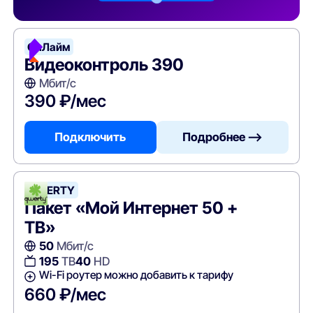
ОнЛайм
Видеоконтроль 390
Мбит/с
390 ₽/мес
Подключить
Подробнее —>
QWERTY
Пакет «Мой Интернет 50 +
ТВ»
50
Мбит/с
195
ТВ
40
HD
Wi-Fi роутер можно добавить к тарифу
660 ₽/мес