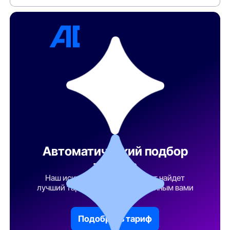
Автоматический подбор
тарифа
Наш искусственный интеллект найдет
лучший тарифный план по указанным вами
параметрам
Подобрать тариф