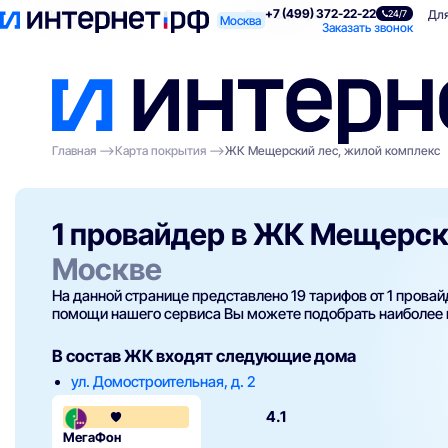
+7 (499) 372-22-22
Поиск по адресу
Для квартиры
Для
24/7
Москва
Заказать звонок
Главная
Карта покрытия
ЖК Мещерский лес, жилой комплекс
1 провайдер в ЖК Мещерск
Москве
На данной странице представлено 19 тарифов от 1 прова
помощи нашего сервиса Вы можете подобрать наиболее
В состав ЖК входят следующие дома
ул. Домостроительная, д. 2
4.1
МегаФон