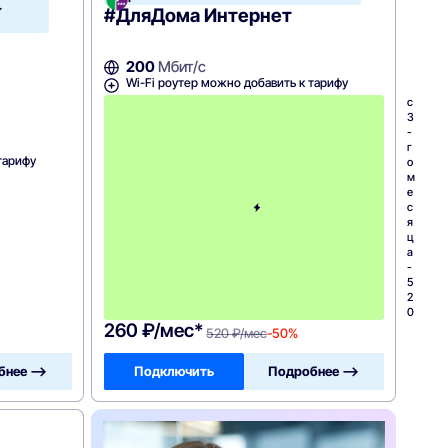
МегаФон
#ДляДома Интернет
200
Мбит/с
Wi-Fi роутер можно добавить к тарифу
с
3
-
г
тарифу
о
м
е
с
я
ц
а
-
5
2
0
260 ₽/мес*
520 ₽/мес
-50%
бнее —>
Подключить
Подробнее —>