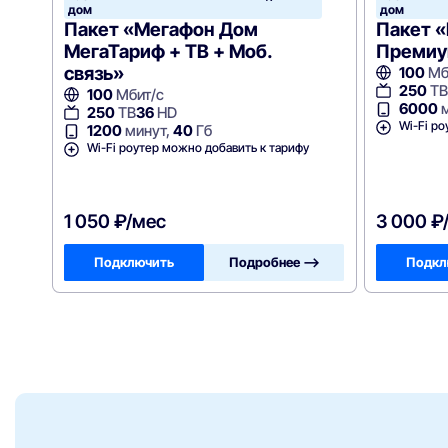
дом
дом
Пакет «Мегафон Дом
Пакет 
МегаТариф + ТВ + Моб.
Премиум
связь»
100
Мб
250
ТВ
100
Мбит/с
6000
м
250
ТВ
36
HD
Wi-Fi ро
1200
минут,
40
Гб
Wi-Fi роутер можно добавить к тарифу
1 050 ₽/мес
3 000 ₽
Подключить
Подробнее —>
Подкл