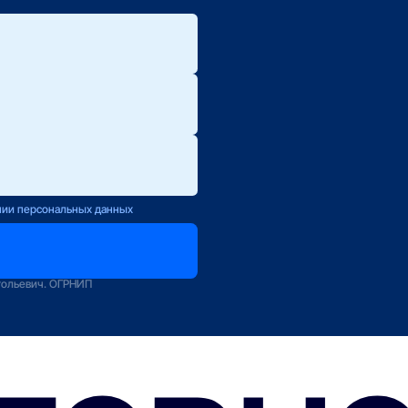
ю.
ется с Вами
нии персональных данных
оператору
зование
тольевич. ОГРНИП