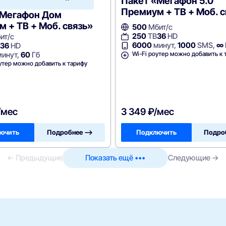
Пакет «Мегафон 5.0
Премиум + ТВ + Моб. с
«Мегафон Дом
 + ТВ + Моб. связь»
500
Мбит/с
250
ТВ
36
HD
ит/с
6000
минут,
1000
SMS,
∞
36
HD
Wi-Fi роутер можно добавить к 
инут,
60
Гб
утер можно добавить к тарифу
/мес
3 349 ₽/мес
ючить
Подробнее —>
Подключить
Подро
← Предыдущие
Показать ещё •••
Следующие →