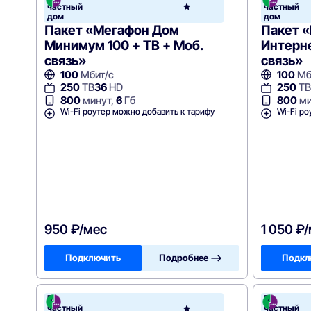
частный
частный
Мег
дом
дом
Пакет «Мегафон Дом
Пакет 
Минимум 100 + ТВ + Моб.
Интерне
связь»
связь»
100
Мбит/с
100
Мб
250
ТВ
36
HD
250
ТВ
800
минут,
6
Гб
800
ми
Wi-Fi роутер можно добавить к тарифу
Wi-Fi ро
950 ₽/мес
1 050 ₽
Подключить
Подробнее —>
Подкл
В
В
частный
частный
Мег