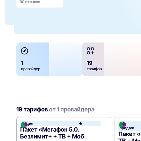
90 отзывов
1
19
провайдер
тарифов
19 тарифов
от 1 провайдера
Акция
Хит
МегаФ
продаж
Пакет «Мегафон 5.0.
Пакет «
Безлимит+ + ТВ + Моб.
ТВ + Мо