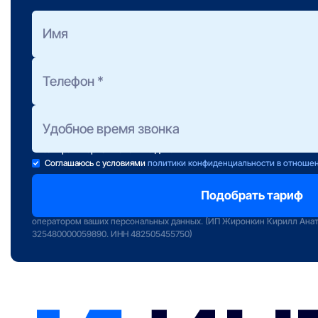
Оформить заявку
на подбор тарифа
Полезно знать:
Предоставление консультации не обязывает Вас к подключени
Консультанты работают ежедневно с 10 до 22 часов.
Если свою заявку Вы отправили после 22:00, консультант свяж
завтра в первой половине дня.
Соглашаюсь с условиями
политики конфиденциальности в отноше
Отправляя заявку вы подтверждаете передачу персональных данных 
сервиса «Интернет РФ» и даете свое согласие на обработку и исполь
оператором ваших персональных данных. (ИП Жиронкин Кирилл Ана
325480000059890. ИНН 482505455750)