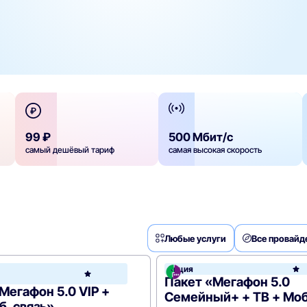
99 ₽
500 Мбит/с
самый дешёвый тариф
самая высокая скорость
Любые услуги
Все провай
он
Акция
МегаФон
Пакет «Мегафон 5.0
Мегафон 5.0 VIP +
Семейный+ + ТВ + Моб
б. связь»