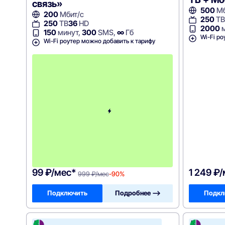
связь»
500
Мб
200
Мбит/с
250
ТВ
250
ТВ
36
HD
2000
м
150
минут,
300
SMS,
∞
Гб
Wi-Fi ро
Wi-Fi роутер можно добавить к тарифу
с
2
-
г
о
м
е
с
я
ц
а
-
9
9
9
99 ₽/мес*
1 249 ₽
999 ₽/мес
-90%
Подключить
Подробнее —>
Подкл
В
В