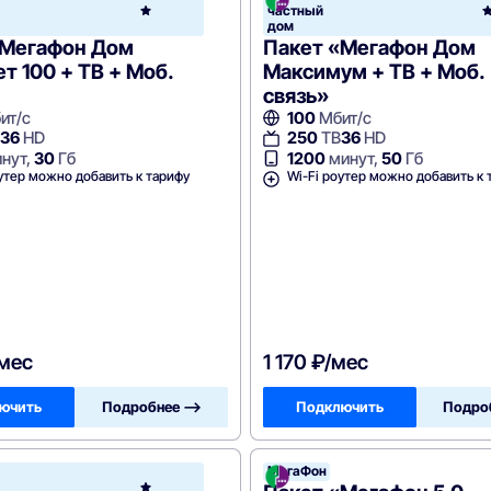
аФон
частный
МегаФон
дом
«Мегафон Дом
Пакет «Мегафон Дом
т 100 + ТВ + Моб.
Максимум + ТВ + Моб.
связь»
ит/с
100
Мбит/с
36
HD
250
ТВ
36
HD
нут,
30
Гб
1200
минут,
50
Гб
утер можно добавить к тарифу
Wi-Fi роутер можно добавить к 
/мес
1 170 ₽/мес
ючить
Подробнее —>
Подключить
Подро
МегаФон
аФон
МегаФон