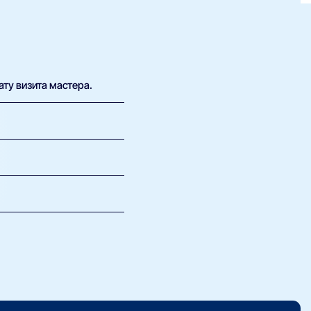
ату визита мастера.
х возможна плата за
 определить, какие
, онлайн-игр и
бель. Менее стабилен,
. Если не удаётся
ую провайдеру.