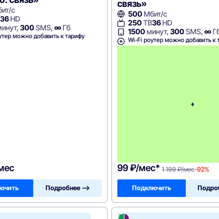
связь»
ит/с
500
Мбит/с
36
HD
250
ТВ
36
HD
инут,
300
SMS,
∞
Гб
1500
минут,
300
SMS,
∞
Г
утер можно добавить к тарифу
Wi-Fi роутер можно добавить к 
/мес
99 ₽/мес*
1 199 ₽/мес
-92%
ючить
Подробнее —>
Подключить
Подро
В