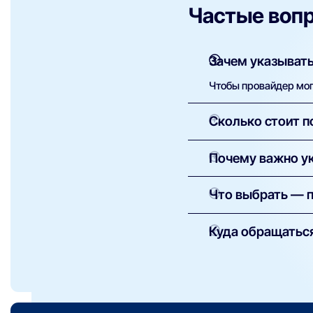
Частые воп
Зачем указывать
Чтобы провайдер мог 
Сколько стоит п
Как правило, установ
Почему важно ук
оборудование — сумм
Это необходимо для 
Что выбрать — 
провайдеры доступны
Проводной (оптоволо
Куда обращаться
стриминга.
Беспроводной (4G/5G)
В первую очередь — в
может иметь огранич
дозвониться, вы мож