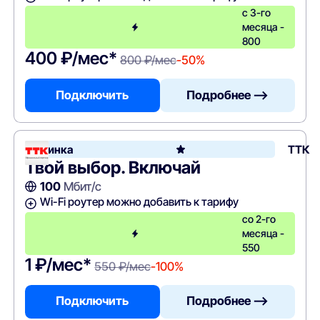
с 3-го
месяца -
800
400 ₽/мес*
800 ₽/мес
-50%
Подключить
Подробнее —>
Новинка
ТТК
Твой выбор. Включай
100
Мбит/с
Wi-Fi роутер можно добавить к тарифу
со 2-го
месяца -
550
1 ₽/мес*
550 ₽/мес
-100%
Подключить
Подробнее —>