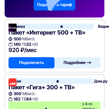
Подобрать тариф
Новинка
Види
Пакет «Интернет 500 + ТВ»
500
Мбит/с
140
ТВ
22
HD
920 ₽/мес
Подключить
Подробнее —>
Акция
Дом.ру
Пакет «Гига+ 300 + ТВ»
300
Мбит/с
182
ТВ
84
HD
с 4-го
месяца -