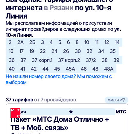
интернета
в Рязани
по ул. 10-я
Линия
Мы располагаем информацией о присутствии
интернет провайдеров в следующих домах по
ул.
10-я Линия.
2
2А
2Б
3
4
5
6
8
10
11
12
14
16
17
19
22
24
26
30
32
34
35
36
37
37 корп.1
37 корп.2
37/2
38
39
40
41
42
44
45
45А
46
48
48А
Не нашли номер своего дома? Мы поможем с
выбором
37 тарифов
от 7 провайдеров
ФИЛЬТР
Акция
МТС
Пакет «МТС Дома Отлично +
ТВ + Моб. связь»