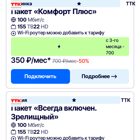
Новинка
ТТК
Пакет «Комфорт Плюс»
100
Мбит/с
155
ТВ
22
HD
Wi-Fi роутер можно добавить к тарифу
с 3-го
месяца -
700
350 ₽/мес*
700 ₽/мес
-50%
Подключить
Подробнее —>
Акция
ТТК
Пакет «Всегда включен.
Зрелищный»
100
Мбит/с
155
ТВ
22
HD
Wi-Fi роутер можно добавить к тарифу