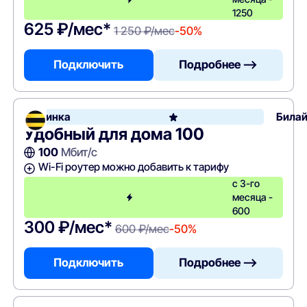
1250
625 ₽/мес*
1 250 ₽/мес
-50%
Подключить
Подробнее —>
Новинка
Била
Удобный для дома 100
100
Мбит/с
Wi-Fi роутер можно добавить к тарифу
с 3-го
месяца -
600
300 ₽/мес*
600 ₽/мес
-50%
Подключить
Подробнее —>