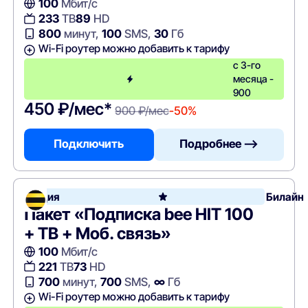
100
Мбит/с
233
ТВ
89
HD
800
минут,
100
SMS,
30
Гб
Wi-Fi роутер можно добавить к тарифу
с 3-го
месяца -
900
450 ₽/мес*
900 ₽/мес
-50%
Подключить
Подробнее —>
Акция
Билайн
Пакет «Подписка bee HIT 100
+ ТВ + Моб. связь»
100
Мбит/с
221
ТВ
73
HD
700
минут,
700
SMS,
∞
Гб
Wi-Fi роутер можно добавить к тарифу