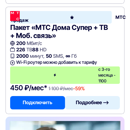
Хит
МТС
продаж
Пакет «МТС Дома Супер + ТВ
+ Моб. связь»
200
Мбит/с
226
ТВ
88
HD
2000
минут,
50
SMS,
∞
Гб
Wi-Fi роутер можно добавить к тарифу
с 3-го
месяца -
1100
450 ₽/мес*
1 100 ₽/мес
-59%
Подключить
Подробнее —>