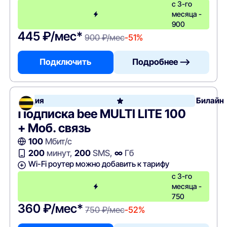
с 3-го
месяца -
900
445 ₽/мес*
900 ₽/мес
-51%
Подключить
Подробнее —>
Акция
Билайн
Подписка bee MULTI LITE 100
+ Моб. связь
100
Мбит/с
200
минут,
200
SMS,
∞
Гб
Wi-Fi роутер можно добавить к тарифу
с 3-го
месяца -
750
360 ₽/мес*
750 ₽/мес
-52%