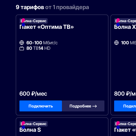
9 тарифов
от 1 провайдера
Волна-Сервис
Волна-Сер
Пакет «Оптима ТВ»
Волна X
60-100
Мбит/с
100
Мб
80
ТВ
14
HD
600 ₽/мес
800 ₽/м
Подключить
Подробнее —>
Подкл
Волна-Сервис
Волна-Сер
Волна S
Пакет 