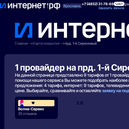
+7 (4852) 31-78-68
Поиск по адресу
Для квартиры
Для
24/7
Ярославль
Заказать звонок
Главная
Карта покрытия
прд. 1-й Сиреневый
1 провайдер на прд. 1-й Си
На данной странице представлено 9 тарифов от 1 провай
помощи нашего сервиса Вы можете подобрать наиболее 
предложения: 4 тарифа, интернет: 9 тарифов, телевидение
цене. Выбирайте, сравнивайте и оставляйте
заявку на п
3.6
Волна-Сервис
35 отзывов