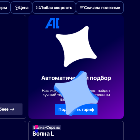
деры
Цена
Любая скорость
Сначала полезные
Автоматический подбор
тарифа
Наш искусственный интеллект найдет
лучший тарифный план по указанным
вами параметрам
бнее —>
Подобрать тариф
Волна-Сервис
Волна L