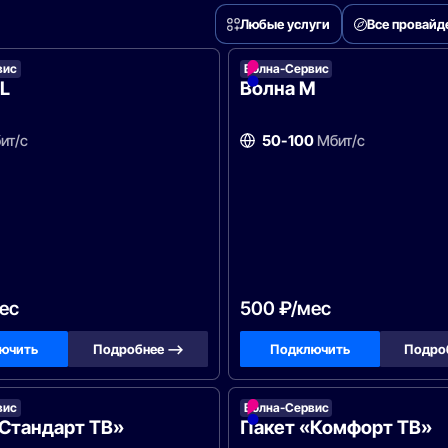
Любые услуги
Все провай
вис
Волна-Сервис
L
Волна M
ит/с
50-100
Мбит/с
ес
500 ₽/мес
ючить
Подробнее —>
Подключить
Подро
вис
Волна-Сервис
«Стандарт ТВ»
Пакет «Комфорт ТВ»