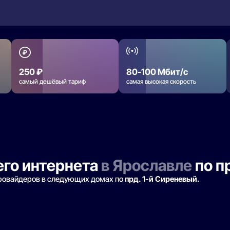
250 ₽
80-100 Мбит/с
самый дешёвый тариф
самая высокая скорость
го интернета
в Ярославле
по п
провайдеров в следующих домах по
прд. 1-й Сиреневый.