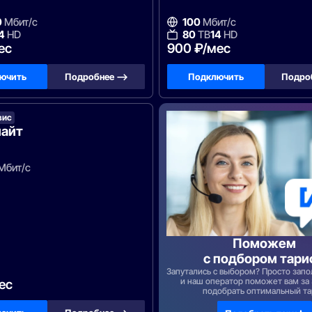
0
Мбит/с
100
Мбит/с
4
HD
80
ТВ
14
HD
ес
900 ₽/мес
ючить
Подробнее —>
Подключить
Подро
вис
лайт
Мбит/с
Поможем
с подбором тари
Запутались с выбором? Просто зап
и наш оператор поможет вам за
ес
подобрать оптимальный т