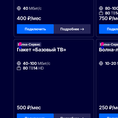
40
Мбит/с
80-10
80
ТВ
1
400 ₽/мес
750 ₽/м
Подключить
Подробнее —>
Подкл
Волна-Сервис
Волна-Сер
Пакет «Базовый ТВ»
Волна-
40-100
Мбит/с
10-20
80
ТВ
14
HD
500 ₽/мес
250 ₽/м