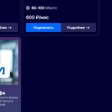
60-100
Мбит/с
600 ₽/мес
бнее —>
Подключить
Подробнее —>
фа
олните форму
 3 минуты
ариф