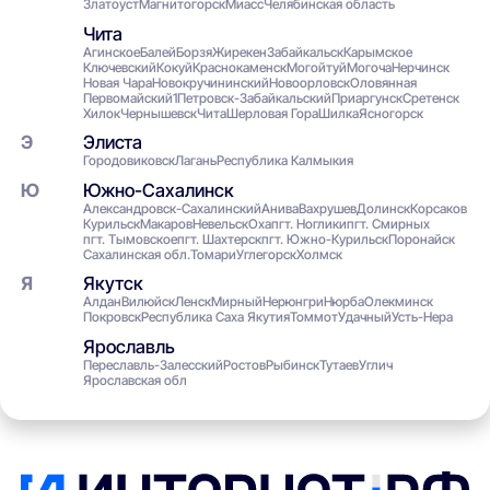
Златоуст
Магнитогорск
Миасс
Челябинская область
Чита
Агинское
Балей
Борзя
Жирекен
Забайкальск
Карымское
Ключевский
Кокуй
Краснокаменск
Могойтуй
Могоча
Нерчинск
Новая Чара
Новокручининский
Новоорловск
Оловянная
Первомайский1
Петровск-Забайкальский
Приаргунск
Сретенск
Хилок
Чернышевск
Чита
Шерловая Гора
Шилка
Ясногорск
Элиста
Городовиковск
Лагань
Республика Калмыкия
Южно-Сахалинск
Александровск-Сахалинский
Анива
Вахрушев
Долинск
Корсаков
Курильск
Макаров
Невельск
Оха
пгт. Ноглики
пгт. Смирных
пгт. Тымовское
пгт. Шахтерск
пгт. Южно-Курильск
Поронайск
Сахалинская обл.
Томари
Углегорск
Холмск
Якутск
Алдан
Вилюйск
Ленск
Мирный
Нерюнгри
Нюрба
Олекминск
Покровск
Республика Саха Якутия
Томмот
Удачный
Усть-Нера
Ярославль
Переславль-Залесский
Ростов
Рыбинск
Тутаев
Углич
Ярославская обл