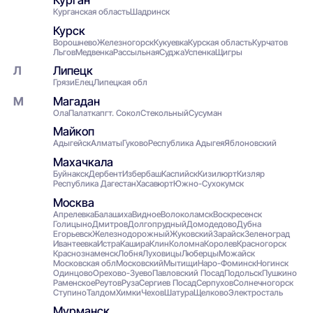
Курган
Курганская область
Шадринск
Курск
Ворошнево
Железногорск
Кукуевка
Курская область
Курчатов
Льгов
Медвенка
Рассыльная
Суджа
Успенка
Щигры
Липецк
Грязи
Елец
Липецкая обл
Магадан
Ола
Палатка
пгт. Сокол
Стекольный
Сусуман
Майкоп
Адыгейск
Алматы
Гуково
Республика Адыгея
Яблоновский
Махачкала
Буйнакск
Дербент
Избербаш
Каспийск
Кизилюрт
Кизляр
Республика Дагестан
Хасавюрт
Южно-Сухокумск
Москва
Апрелевка
Балашиха
Видное
Волоколамск
Воскресенск
Голицыно
Дмитров
Долгопрудный
Домодедово
Дубна
Егорьевск
Железнодорожный
Жуковский
Зарайск
Зеленоград
Ивантеевка
Истра
Кашира
Клин
Коломна
Королев
Красногорск
Краснознаменск
Лобня
Луховицы
Люберцы
Можайск
Московская обл
Московский
Мытищи
Наро-Фоминск
Ногинск
Одинцово
Орехово-Зуево
Павловский Посад
Подольск
Пушкино
Раменское
Реутов
Руза
Сергиев Посад
Серпухов
Солнечногорск
Ступино
Талдом
Химки
Чехов
Шатура
Щелково
Электросталь
Мурманск