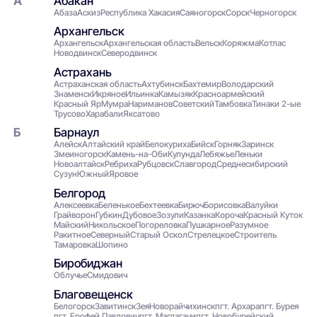
Абакан
Абаза
Аскиз
Республика Хакасия
Саяногорск
Сорск
Черногорск
Архангельск
Архангельск
Архангельская область
Вельск
Коряжма
Котлас
Новодвинск
Северодвинск
Астрахань
Астраханская область
Ахтубинск
Бахтемир
Володарский
Знаменск
Икряное
Ильинка
Камызяк
Красноармейский
Красный Яр
Мумра
Нариманов
Советский
Тамбовка
Тинаки 2-ые
Трусово
Харабали
Яксатово
Барнаул
Алейск
Алтайский край
Белокуриха
Бийск
Горняк
Заринск
Змеиногорск
Камень-на-Оби
Кулунда
Лебяжье
Леньки
Новоалтайск
Ребриха
Рубцовск
Славгород
Среднесибирский
Сузун
Южный
Яровое
Белгород
Алексеевка
Беленькое
Бехтеевка
Бирюч
Борисовка
Валуйки
Грайворон
Губкин
Дубовое
Зозули
Казанка
Короча
Красный Куток
Майский
Никольское
Погореловка
Пушкарное
Разумное
Ракитное
Северный
Старый Оскол
Стрелецкое
Строитель
Тамаровка
Шопино
Биробиджан
Облучье
Смидович
Благовещенск
Белогорск
Завитинск
Зея
Новорайчихинск
пгт. Архара
пгт. Бурея
пгт. Ерофей Павлович
пгт. Магдагачи
пгт. Новобурейский