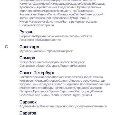
Каменск-Шахтинский
Камышеваха
Кашары
Коксовый
Кошары
Красногорняцкий
Красный Сад
Красный Сулин
Кулешовка
Миллерово
Новочеркасск
Новошахтинск
Пролетарск
Ростовская область
Сальск
Самарское
Самбек
Синегорский
Табунщиково
Таганрог
Тарасовский
Хутор Ленина
Хутор Маяковского
Цимлянск
Чалтырь
Черткого
Шахты
Шолоховский
Янтарный
Рязань
Баграмово
Варские
Заокское
Касимов
Рыбное
Ряжск
Рязанская обл
Сасово
Скопин
Салехард
Муравленко
Новый Уренгой
Ноябрьск
Самара
Жигулёвск
Кинель
Новокуйбышевск
Октябрьск
Самарская область
Сызрань
Тольятти
Чапаевск
Санкт-Петербург
Бокситогорск
Волосово
Волхов
Всеволожск
Выборг
Гатчина
Кингисепп
Кириши
Кировск
Колпино
Красное село
Кронштадт
Кудрово
Ленинградская область
Лодейное поле
Ломоносов
Луга
Мга
Металлострой
Мурино
Никольское
Отрадное
Павловск
Петергоф
Приозерск
Пушкин
Сертолово
Сестрорецк
Сланцы
Сосновый Бор
Тихвин
Тосно
Шлиссельбург
Шушары
Саранск
Ардатов
Инсар
Ковылкино
Краснослободск
Рузаевка
Темников
Саратов