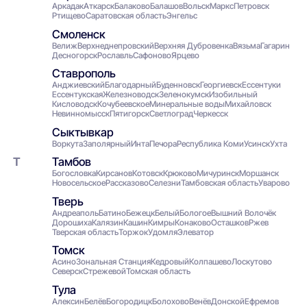
Аркадак
Аткарск
Балаково
Балашов
Вольск
Маркс
Петровск
Ртищево
Саратовская область
Энгельс
Смоленск
Велиж
Верхнеднепровский
Верхняя Дубровенка
Вязьма
Гагарин
Десногорск
Рославль
Сафоново
Ярцево
Ставрополь
Анджиевский
Благодарный
Буденновск
Георгиевск
Ессентуки
Ессентукская
Железноводск
Зеленокумск
Изобильный
Кисловодск
Кочубеевское
Минеральные воды
Михайловск
Невинномысск
Пятигорск
Светлоград
Черкесск
Сыктывкар
Воркута
Заполярный
Инта
Печора
Республика Коми
Усинск
Ухта
Тамбов
Богословка
Кирсанов
Котовск
Крюково
Мичуринск
Моршанск
Новосельское
Рассказово
Селезни
Тамбовская область
Уварово
Тверь
Андреаполь
Батино
Бежецк
Белый
Бологое
Вышний Волочёк
Дорошиха
Калязин
Кашин
Кимры
Конаково
Осташков
Ржев
Тверская область
Торжок
Удомля
Элеватор
Томск
Асино
Зональная Станция
Кедровый
Колпашево
Лоскутово
Северск
Стрежевой
Томская область
Тула
Алексин
Белёв
Богородицк
Болохово
Венёв
Донской
Ефремов