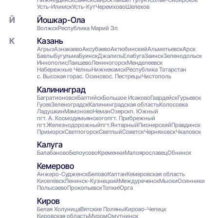
Усть-Илимск
Усть-Кут
Черемхово
Шелехов
Йошкар-Ола
Волжск
Республика Марий Эл
Казань
Агрыз
Азнакаево
Аксубаево
Актюбинский
Альметьевск
Арск
Бавлы
Бугульма
Буинск
Джалиль
Елабуга
Заинск
Зеленодольск
Иннополис
Лаишево
Лениногорск
Менделеевск
Набережные Челны
Нижнекамск
Республика Татарстан
с. Высокая гора
с. Осиново
с. Пестрецы
Чистополь
Калининград
Багратионовск
Балтийск
Большое Исаково
Гвардейск
Гурьевск
Гусев
Зеленоградск
Калининградская область
Колосовка
Ладушкин
Мамоново
Неман
Озерск
п. Южный
пгт. А. Космодемьянского
пгт. Прибрежный
пгт.Железнодорожный
пгт.Янтарный
Пионерский
Правдинск
Приморск
Светлогорск
Светлый
Советск
Черняховск
Чкаловск
Калуга
Балабаново
Белоусово
Кременки
Малоярославец
Обнинск
Кемерово
Анжеро-Судженск
Белово
Калтан
Кемеровская область
Киселёвск
Ленинск-Кузнецкий
Междуреченск
Мыски
Осинники
Полысаево
Прокопьевск
Топки
Юрга
Киров
Белая Холуница
Вятские Поляны
Кирово-Чепецк
Кировская область
Муром
Омутнинск