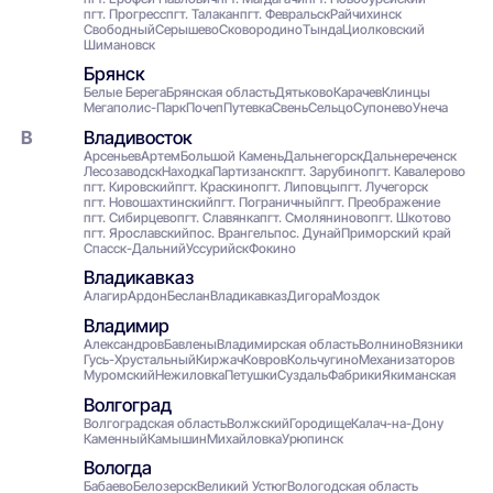
пгт. Прогресс
пгт. Талакан
пгт. Февральск
Райчихинск
Свободный
Серышево
Сковородино
Тында
Циолковский
Шимановск
Брянск
Белые Берега
Брянская область
Дятьково
Карачев
Клинцы
Мегаполис-Парк
Почеп
Путевка
Свень
Сельцо
Супонево
Унеча
Владивосток
Арсеньев
Артем
Большой Камень
Дальнегорск
Дальнереченск
Лесозаводск
Находка
Партизанск
пгт. Зарубино
пгт. Кавалерово
пгт. Кировский
пгт. Краскино
пгт. Липовцы
пгт. Лучегорск
пгт. Новошахтинский
пгт. Пограничный
пгт. Преображение
пгт. Сибирцево
пгт. Славянка
пгт. Смоляниново
пгт. Шкотово
пгт. Ярославский
пос. Врангель
пос. Дунай
Приморский край
Спасск-Дальний
Уссурийск
Фокино
Владикавказ
Алагир
Ардон
Беслан
Владикавказ
Дигора
Моздок
Владимир
Александров
Бавлены
Владимирская область
Волнино
Вязники
Гусь-Хрустальный
Киржач
Ковров
Кольчугино
Механизаторов
Муромский
Нежиловка
Петушки
Суздаль
Фабрики
Якиманская
Волгоград
Волгоградская область
Волжский
Городище
Калач-на-Дону
Каменный
Камышин
Михайловка
Урюпинск
Вологда
Бабаево
Белозерск
Великий Устюг
Вологодская область