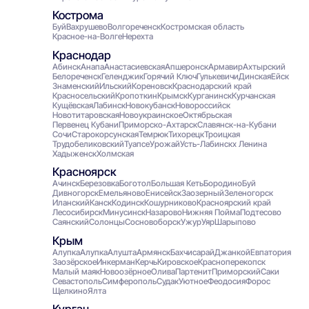
Кострома
Буй
Вахрушево
Волгореченск
Костромская область
Красное-на-Волге
Нерехта
Краснодар
Абинск
Анапа
Анастасиевская
Апшеронск
Армавир
Ахтырский
Белореченск
Геленджик
Горячий Ключ
Гулькевичи
Динская
Ейск
Знаменский
Ильский
Кореновск
Краснодарский край
Красносельский
Кропоткин
Крымск
Курганинск
Курчанская
Кущёвская
Лабинск
Новокубанск
Новороссийск
Новотитаровская
Новоукраинское
Октябрьская
Первенец Кубани
Приморско-Ахтарск
Славянск-на-Кубани
Сочи
Старокорсунская
Темрюк
Тихорецк
Троицкая
Трудобеликовский
Туапсе
Урожай
Усть-Лабинск
х Ленина
Хадыженск
Холмская
Красноярск
Ачинск
Березовка
Боготол
Большая Кеть
Бородино
Буй
Дивногорск
Емельяново
Енисейск
Заозерный
Зеленогорск
Иланский
Канск
Кодинск
Кошурниково
Красноярский край
Лесосибирск
Минусинск
Назарово
Нижняя Пойма
Подтесово
Саянский
Солонцы
Сосновоборск
Ужур
Уяр
Шарыпово
Крым
Алупка
Алупка
Алушта
Армянск
Бахчисарай
Джанкой
Евпатория
Заозёрское
Инкерман
Керчь
Кировское
Красноперекопск
Малый маяк
Новоозёрное
Олива
Партенит
Приморский
Саки
Севастополь
Симферополь
Судак
Уютное
Феодосия
Форос
Щелкино
Ялта