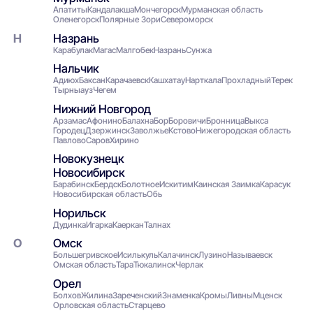
Апатиты
Кандалакша
Мончегорск
Мурманская область
Оленегорск
Полярные Зори
Североморск
Назрань
Карабулак
Магас
Малгобек
Назрань
Сунжа
Нальчик
Адиюх
Баксан
Карачаевск
Кашхатау
Нарткала
Прохладный
Терек
Тырныауз
Чегем
Нижний Новгород
Арзамас
Афонино
Балахна
Бор
Боровичи
Бронница
Выкса
Городец
Дзержинск
Заволжье
Кстово
Нижегородская область
Павлово
Саров
Хирино
Новокузнецк
Новосибирск
Барабинск
Бердск
Болотное
Искитим
Каинская Заимка
Карасук
Новосибирская область
Обь
Норильск
Дудинка
Игарка
Каеркан
Талнах
Омск
Большегривское
Исилькуль
Калачинск
Лузино
Называевск
Омская область
Тара
Тюкалинск
Черлак
Орел
Болхов
Жилина
Зареченский
Знаменка
Кромы
Ливны
Мценск
Орловская область
Старцево