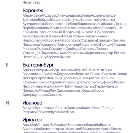
Череповец
Воронеж
Абрамовка
Айдарово
Александровка
Анна
Архангельское
Бабяково
Бобров
Богданово
Богучар
Борисоглебск
Братки
Бутурлиновка
Васильевка 1-я
Воля
Воронежская область
Девица
Дерябкино
Калач
Каменка
Кантемировка
Князево
Колодезный
Коммуна
Краснолесный (Графская)
Лиски
М. Приваловка
Митрофановка
Нечаевка
Новая Усмань
Нововоронеж
Новохоперск
Островки
Острогожск
Отрадноe
Павловск
Панино
Писаревка
Поворино
Подгоренский
Подклетное
Пришиб
Рамонь
Россошь
Рыкань
Семилуки
Слобода
Стрелица
Таловая
Углянец (п.Подлесный)
Хава
Хохольский
Хреновое
хутор Ветряк
Чертовицы
Шуберское
Ямное
Екатеринбург
Алапаевск
Арамиль
Артемовский
Арти
Асбест
Атиг
Ачит
Березовский
Бисерть
Богданович
Верхняя Пышма
Верхняя Салда
Дегтярск
Ирбит
Каменск-Уральский
Камышлов
Карпинск
Качканар
Краснотурьинск
Красноуральск
Красноуфимск
Кушва
Лесной
Невьянск
Нижний Тагил
Новоуральск
Первоуральск
Полевской
Ревда
Реж
Свердловская область
Серов
Среднеуральск
Сысерть
Иваново
Вичуга
Ивановская область
Кинешма
Кохма
Ново-Талицы
Родники
Тейково
Фурманов
Шуя
Иркутск
Алзамай
Ангарск
Байкальск
Бирюсинск
Бодайбо
Братск
Вихоревка
Железногорск-Илимский
Зима
Иркутская область
Нижнеудинск
Саянск
Свирск
Тайшет
Тулун
Усолье-Сибирское