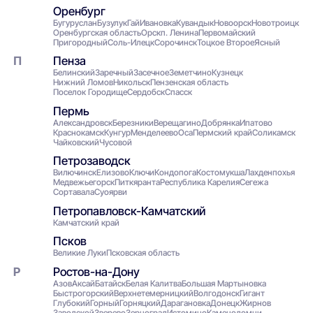
Оренбург
Бугуруслан
Бузулук
Гай
Ивановка
Кувандык
Новоорск
Новотроицк
Оренбургская область
Орск
п. Ленина
Первомайский
Пригородный
Соль-Илецк
Сорочинск
Тоцкое Второе
Ясный
Пенза
Белинский
Заречный
Засечное
Земетчино
Кузнецк
Нижний Ломов
Никольск
Пензенская область
Поселок Городище
Сердобск
Спасск
Пермь
Александровск
Березники
Верещагино
Добрянка
Ипатово
Краснокамск
Кунгур
Менделеево
Оса
Пермский край
Соликамск
Чайковский
Чусовой
Петрозаводск
Вилючинск
Елизово
Ключи
Кондопога
Костомукша
Лахденпохья
Медвежьегорск
Питкяранта
Республика Карелия
Сегежа
Сортавала
Суоярви
Петропавловск-Камчатский
Камчатский край
Псков
Великие Луки
Псковская область
Ростов-на-Дону
Азов
Аксай
Батайск
Белая Калитва
Большая Мартыновка
Быстрогорский
Верхнетемерницкий
Волгодонск
Гигант
Глубокий
Горный
Горняцкий
Дарагановка
Донецк
Жирнов
Заводской
Зверево
Зерноград
Истомино
Каменоломни