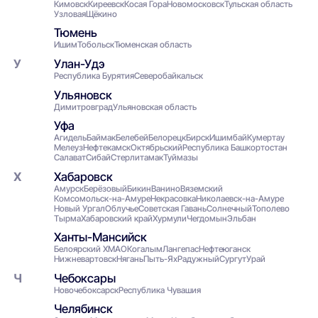
Кимовск
Киреевск
Косая Гора
Новомосковск
Тульская область
Узловая
Щёкино
Тюмень
Ишим
Тобольск
Тюменская область
Улан-Удэ
Республика Бурятия
Северобайкальск
Ульяновск
Димитровград
Ульяновская область
Уфа
Агидель
Баймак
Белебей
Белорецк
Бирск
Ишимбай
Кумертау
Мелеуз
Нефтекамск
Октябрьский
Республика Башкортостан
Салават
Сибай
Стерлитамак
Туймазы
Хабаровск
Амурск
Берёзовый
Бикин
Ванино
Вяземский
Комсомольск-на-Амуре
Некрасовка
Николаевск-на-Амуре
Новый Ургал
Облучье
Советская Гавань
Солнечный
Тополево
Тырма
Хабаровский край
Хурмули
Чегдомын
Эльбан
Ханты-Мансийск
Белоярский ХМАО
Когалым
Лангепас
Нефтеюганск
Нижневартовск
Нягань
Пыть-Ях
Радужный
Сургут
Урай
Чебоксары
Новочебоксарск
Республика Чувашия
Челябинск