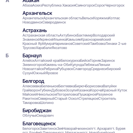
Абакан
Абаза
Аскиз
Республика Хакасия
Саяногорск
Сорск
Черногорск
Архангельск
Архангельск
Архангельская область
Вельск
Коряжма
Котлас
Новодвинск
Северодвинск
Астрахань
Астраханская область
Ахтубинск
Бахтемир
Володарский
Знаменск
Икряное
Ильинка
Камызяк
Красноармейский
Красный Яр
Мумра
Нариманов
Советский
Тамбовка
Тинаки 2-ые
Трусово
Харабали
Яксатово
Барнаул
Алейск
Алтайский край
Белокуриха
Бийск
Горняк
Заринск
Змеиногорск
Камень-на-Оби
Кулунда
Лебяжье
Леньки
Новоалтайск
Ребриха
Рубцовск
Славгород
Среднесибирский
Сузун
Южный
Яровое
Белгород
Алексеевка
Беленькое
Бехтеевка
Бирюч
Борисовка
Валуйки
Грайворон
Губкин
Дубовое
Зозули
Казанка
Короча
Красный Куток
Майский
Никольское
Погореловка
Пушкарное
Разумное
Ракитное
Северный
Старый Оскол
Стрелецкое
Строитель
Тамаровка
Шопино
Биробиджан
Облучье
Смидович
Благовещенск
Белогорск
Завитинск
Зея
Новорайчихинск
пгт. Архара
пгт. Бурея
пгт. Ерофей Павлович
пгт. Магдагачи
пгт. Новобурейский