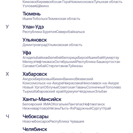
Кимовск
Киреевск
Косая Гора
Новомосковск
Тульская область
Узловая
Щёкино
Тюмень
Ишим
Тобольск
Тюменская область
Улан-Удэ
Республика Бурятия
Северобайкальск
Ульяновск
Димитровград
Ульяновская область
Уфа
Агидель
Баймак
Белебей
Белорецк
Бирск
Ишимбай
Кумертау
Мелеуз
Нефтекамск
Октябрьский
Республика Башкортостан
Салават
Сибай
Стерлитамак
Туймазы
Хабаровск
Амурск
Берёзовый
Бикин
Ванино
Вяземский
Комсомольск-на-Амуре
Некрасовка
Николаевск-на-Амуре
Новый Ургал
Облучье
Советская Гавань
Солнечный
Тополево
Тырма
Хабаровский край
Хурмули
Чегдомын
Эльбан
Ханты-Мансийск
Белоярский ХМАО
Когалым
Лангепас
Нефтеюганск
Нижневартовск
Нягань
Пыть-Ях
Радужный
Сургут
Урай
Чебоксары
Новочебоксарск
Республика Чувашия
Челябинск