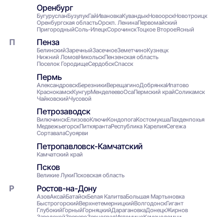
Оренбург
Бугуруслан
Бузулук
Гай
Ивановка
Кувандык
Новоорск
Новотроицк
Оренбургская область
Орск
п. Ленина
Первомайский
Пригородный
Соль-Илецк
Сорочинск
Тоцкое Второе
Ясный
Пенза
Белинский
Заречный
Засечное
Земетчино
Кузнецк
Нижний Ломов
Никольск
Пензенская область
Поселок Городище
Сердобск
Спасск
Пермь
Александровск
Березники
Верещагино
Добрянка
Ипатово
Краснокамск
Кунгур
Менделеево
Оса
Пермский край
Соликамск
Чайковский
Чусовой
Петрозаводск
Вилючинск
Елизово
Ключи
Кондопога
Костомукша
Лахденпохья
Медвежьегорск
Питкяранта
Республика Карелия
Сегежа
Сортавала
Суоярви
Петропавловск-Камчатский
Камчатский край
Псков
Великие Луки
Псковская область
Ростов-на-Дону
Азов
Аксай
Батайск
Белая Калитва
Большая Мартыновка
Быстрогорский
Верхнетемерницкий
Волгодонск
Гигант
Глубокий
Горный
Горняцкий
Дарагановка
Донецк
Жирнов
Заводской
Зверево
Зерноград
Истомино
Каменоломни