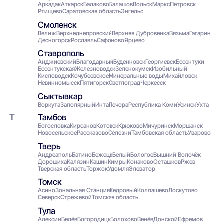
Аркадак
Аткарск
Балаково
Балашов
Вольск
Маркс
Петровск
Ртищево
Саратовская область
Энгельс
Смоленск
Велиж
Верхнеднепровский
Верхняя Дубровенка
Вязьма
Гагарин
Десногорск
Рославль
Сафоново
Ярцево
Ставрополь
Анджиевский
Благодарный
Буденновск
Георгиевск
Ессентуки
Ессентукская
Железноводск
Зеленокумск
Изобильный
Кисловодск
Кочубеевское
Минеральные воды
Михайловск
Невинномысск
Пятигорск
Светлоград
Черкесск
Сыктывкар
Воркута
Заполярный
Инта
Печора
Республика Коми
Усинск
Ухта
Тамбов
Богословка
Кирсанов
Котовск
Крюково
Мичуринск
Моршанск
Новосельское
Рассказово
Селезни
Тамбовская область
Уварово
Тверь
Андреаполь
Батино
Бежецк
Белый
Бологое
Вышний Волочёк
Дорошиха
Калязин
Кашин
Кимры
Конаково
Осташков
Ржев
Тверская область
Торжок
Удомля
Элеватор
Томск
Асино
Зональная Станция
Кедровый
Колпашево
Лоскутово
Северск
Стрежевой
Томская область
Тула
Алексин
Белёв
Богородицк
Болохово
Венёв
Донской
Ефремов