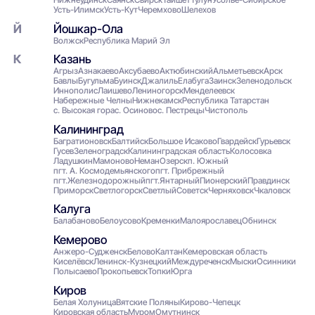
Усть-Илимск
Усть-Кут
Черемхово
Шелехов
Йошкар-Ола
Волжск
Республика Марий Эл
Казань
Агрыз
Азнакаево
Аксубаево
Актюбинский
Альметьевск
Арск
Бавлы
Бугульма
Буинск
Джалиль
Елабуга
Заинск
Зеленодольск
Иннополис
Лаишево
Лениногорск
Менделеевск
Набережные Челны
Нижнекамск
Республика Татарстан
с. Высокая гора
с. Осиново
с. Пестрецы
Чистополь
Калининград
Багратионовск
Балтийск
Большое Исаково
Гвардейск
Гурьевск
Гусев
Зеленоградск
Калининградская область
Колосовка
Ладушкин
Мамоново
Неман
Озерск
п. Южный
пгт. А. Космодемьянского
пгт. Прибрежный
пгт.Железнодорожный
пгт.Янтарный
Пионерский
Правдинск
Приморск
Светлогорск
Светлый
Советск
Черняховск
Чкаловск
Калуга
Балабаново
Белоусово
Кременки
Малоярославец
Обнинск
Кемерово
Анжеро-Судженск
Белово
Калтан
Кемеровская область
Киселёвск
Ленинск-Кузнецкий
Междуреченск
Мыски
Осинники
Полысаево
Прокопьевск
Топки
Юрга
Киров
Белая Холуница
Вятские Поляны
Кирово-Чепецк
Кировская область
Муром
Омутнинск