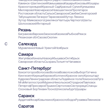
Каменск-Шахтинский
Камышеваха
Кашары
Коксовый
Кошары
Красногорняцкий
Красный Сад
Красный Сулин
Кулешовка
Миллерово
Новочеркасск
Новошахтинск
Пролетарск
Ростовская область
Сальск
Самарское
Самбек
Синегорский
Табунщиково
Таганрог
Тарасовский
Хутор Ленина
Хутор Маяковского
Цимлянск
Чалтырь
Черткого
Шахты
Шолоховский
Янтарный
Рязань
Баграмово
Варские
Заокское
Касимов
Рыбное
Ряжск
Рязанская обл
Сасово
Скопин
Салехард
Муравленко
Новый Уренгой
Ноябрьск
Самара
Жигулёвск
Кинель
Новокуйбышевск
Октябрьск
Самарская область
Сызрань
Тольятти
Чапаевск
Санкт-Петербург
Бокситогорск
Волосово
Волхов
Всеволожск
Выборг
Гатчина
Кингисепп
Кириши
Кировск
Колпино
Красное село
Кронштадт
Кудрово
Ленинградская область
Лодейное поле
Ломоносов
Луга
Мга
Металлострой
Мурино
Никольское
Отрадное
Павловск
Петергоф
Приозерск
Пушкин
Сертолово
Сестрорецк
Сланцы
Сосновый Бор
Тихвин
Тосно
Шлиссельбург
Шушары
Саранск
Ардатов
Инсар
Ковылкино
Краснослободск
Рузаевка
Темников
Саратов