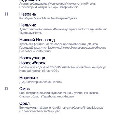
Апатиты
Кандалакша
Мончегорск
Мурманская область
Оленегорск
Полярные Зори
Североморск
Назрань
Карабулак
Магас
Малгобек
Назрань
Сунжа
Нальчик
Адиюх
Баксан
Карачаевск
Кашхатау
Нарткала
Прохладный
Терек
Тырныауз
Чегем
Нижний Новгород
Арзамас
Афонино
Балахна
Бор
Боровичи
Бронница
Выкса
Городец
Дзержинск
Заволжье
Кстово
Нижегородская область
Павлово
Саров
Хирино
Новокузнецк
Новосибирск
Барабинск
Бердск
Болотное
Искитим
Каинская Заимка
Карасук
Новосибирская область
Обь
Норильск
Дудинка
Игарка
Каеркан
Талнах
Омск
Большегривское
Исилькуль
Калачинск
Лузино
Называевск
Омская область
Тара
Тюкалинск
Черлак
Орел
Болхов
Жилина
Зареченский
Знаменка
Кромы
Ливны
Мценск
Орловская область
Старцево