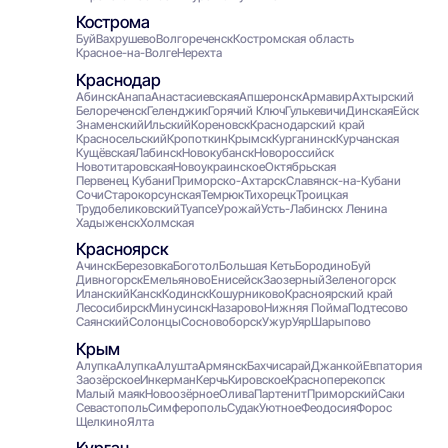
Кострома
Буй
Вахрушево
Волгореченск
Костромская область
Красное-на-Волге
Нерехта
Краснодар
Абинск
Анапа
Анастасиевская
Апшеронск
Армавир
Ахтырский
Белореченск
Геленджик
Горячий Ключ
Гулькевичи
Динская
Ейск
Знаменский
Ильский
Кореновск
Краснодарский край
Красносельский
Кропоткин
Крымск
Курганинск
Курчанская
Кущёвская
Лабинск
Новокубанск
Новороссийск
Новотитаровская
Новоукраинское
Октябрьская
Первенец Кубани
Приморско-Ахтарск
Славянск-на-Кубани
Сочи
Старокорсунская
Темрюк
Тихорецк
Троицкая
Трудобеликовский
Туапсе
Урожай
Усть-Лабинск
х Ленина
Хадыженск
Холмская
Красноярск
Ачинск
Березовка
Боготол
Большая Кеть
Бородино
Буй
Дивногорск
Емельяново
Енисейск
Заозерный
Зеленогорск
Иланский
Канск
Кодинск
Кошурниково
Красноярский край
Лесосибирск
Минусинск
Назарово
Нижняя Пойма
Подтесово
Саянский
Солонцы
Сосновоборск
Ужур
Уяр
Шарыпово
Крым
Алупка
Алупка
Алушта
Армянск
Бахчисарай
Джанкой
Евпатория
Заозёрское
Инкерман
Керчь
Кировское
Красноперекопск
Малый маяк
Новоозёрное
Олива
Партенит
Приморский
Саки
Севастополь
Симферополь
Судак
Уютное
Феодосия
Форос
Щелкино
Ялта