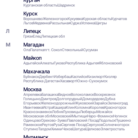
Курган
Курганская область
Шадринск
Курск
Ворошнево
Железногорск
Кукуевка
Курская область
Курчатов
Льгов
Медвенка
Рассыльная
Суджа
Успенка
Щигры
Липецк
Грязи
Елец
Липецкая обл
Магадан
Ола
Палатка
пгт. Сокол
Стекольный
Сусуман
Майкоп
Адыгейск
Алматы
Гуково
Республика Адыгея
Яблоновский
Махачкала
Буйнакск
Дербент
Избербаш
Каспийск
Кизилюрт
Кизляр
Республика Дагестан
Хасавюрт
Южно-Сухокумск
Москва
Апрелевка
Балашиха
Видное
Волоколамск
Воскресенск
Голицыно
Дмитров
Долгопрудный
Домодедово
Дубна
Егорьевск
Железнодорожный
Жуковский
Зарайск
Зеленоград
Ивантеевка
Истра
Кашира
Клин
Коломна
Королев
Красногорск
Краснознаменск
Лобня
Луховицы
Люберцы
Можайск
Московская обл
Московский
Мытищи
Наро-Фоминск
Ногинск
Одинцово
Орехово-Зуево
Павловский Посад
Подольск
Пушкино
Раменское
Реутов
Руза
Сергиев Посад
Серпухов
Солнечногорск
Ступино
Талдом
Химки
Чехов
Шатура
Щелково
Электросталь
Мурманск