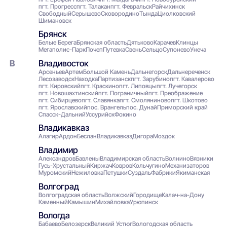
пгт. Прогресс
пгт. Талакан
пгт. Февральск
Райчихинск
Свободный
Серышево
Сковородино
Тында
Циолковский
Шимановск
Брянск
Белые Берега
Брянская область
Дятьково
Карачев
Клинцы
Мегаполис-Парк
Почеп
Путевка
Свень
Сельцо
Супонево
Унеча
Владивосток
Арсеньев
Артем
Большой Камень
Дальнегорск
Дальнереченск
Лесозаводск
Находка
Партизанск
пгт. Зарубино
пгт. Кавалерово
пгт. Кировский
пгт. Краскино
пгт. Липовцы
пгт. Лучегорск
пгт. Новошахтинский
пгт. Пограничный
пгт. Преображение
пгт. Сибирцево
пгт. Славянка
пгт. Смоляниново
пгт. Шкотово
пгт. Ярославский
пос. Врангель
пос. Дунай
Приморский край
Спасск-Дальний
Уссурийск
Фокино
Владикавказ
Алагир
Ардон
Беслан
Владикавказ
Дигора
Моздок
Владимир
Александров
Бавлены
Владимирская область
Волнино
Вязники
Гусь-Хрустальный
Киржач
Ковров
Кольчугино
Механизаторов
Муромский
Нежиловка
Петушки
Суздаль
Фабрики
Якиманская
Волгоград
Волгоградская область
Волжский
Городище
Калач-на-Дону
Каменный
Камышин
Михайловка
Урюпинск
Вологда
Бабаево
Белозерск
Великий Устюг
Вологодская область