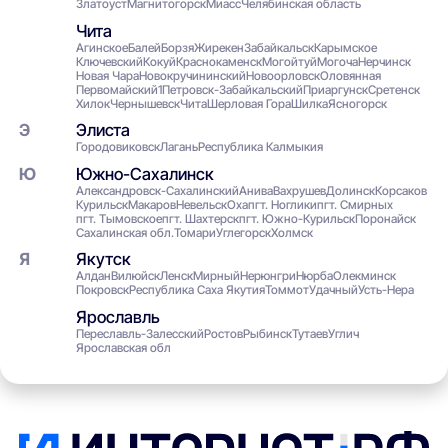
Златоуст
Магнитогорск
Миасс
Челябинская область
Чита
Агинское
Балей
Борзя
Жирекен
Забайкальск
Карымское
Ключевский
Кокуй
Краснокаменск
Могойтуй
Могоча
Нерчинск
Новая Чара
Новокручининский
Новоорловск
Оловянная
Первомайский1
Петровск-Забайкальский
Приаргунск
Сретенск
Хилок
Чернышевск
Чита
Шерловая Гора
Шилка
Ясногорск
Элиста
Городовиковск
Лагань
Республика Калмыкия
Южно-Сахалинск
Александровск-Сахалинский
Анива
Вахрушев
Долинск
Корсаков
Курильск
Макаров
Невельск
Оха
пгт. Ноглики
пгт. Смирных
пгт. Тымовское
пгт. Шахтерск
пгт. Южно-Курильск
Поронайск
Сахалинская обл.
Томари
Углегорск
Холмск
Якутск
Алдан
Вилюйск
Ленск
Мирный
Нерюнгри
Нюрба
Олекминск
Покровск
Республика Саха Якутия
Томмот
Удачный
Усть-Нера
Ярославль
Переславль-Залесский
Ростов
Рыбинск
Тутаев
Углич
Ярославская обл