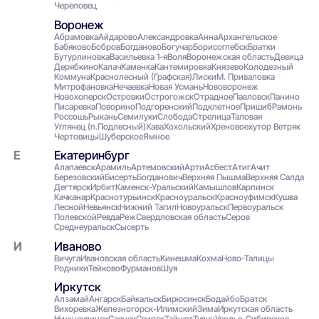
Череповец
Воронеж
Абрамовка
Айдарово
Александровка
Анна
Архангельское
Бабяково
Бобров
Богданово
Богучар
Борисоглебск
Братки
Бутурлиновка
Васильевка 1-я
Воля
Воронежская область
Девица
Дерябкино
Калач
Каменка
Кантемировка
Князево
Колодезный
Коммуна
Краснолесный (Графская)
Лиски
М. Приваловка
Митрофановка
Нечаевка
Новая Усмань
Нововоронеж
Новохоперск
Островки
Острогожск
Отрадноe
Павловск
Панино
Писаревка
Поворино
Подгоренский
Подклетное
Пришиб
Рамонь
Россошь
Рыкань
Семилуки
Слобода
Стрелица
Таловая
Углянец (п.Подлесный)
Хава
Хохольский
Хреновое
хутор Ветряк
Чертовицы
Шуберское
Ямное
Екатеринбург
Алапаевск
Арамиль
Артемовский
Арти
Асбест
Атиг
Ачит
Березовский
Бисерть
Богданович
Верхняя Пышма
Верхняя Салда
Дегтярск
Ирбит
Каменск-Уральский
Камышлов
Карпинск
Качканар
Краснотурьинск
Красноуральск
Красноуфимск
Кушва
Лесной
Невьянск
Нижний Тагил
Новоуральск
Первоуральск
Полевской
Ревда
Реж
Свердловская область
Серов
Среднеуральск
Сысерть
Иваново
Вичуга
Ивановская область
Кинешма
Кохма
Ново-Талицы
Родники
Тейково
Фурманов
Шуя
Иркутск
Алзамай
Ангарск
Байкальск
Бирюсинск
Бодайбо
Братск
Вихоревка
Железногорск-Илимский
Зима
Иркутская область
Нижнеудинск
Саянск
Свирск
Тайшет
Тулун
Усолье-Сибирское