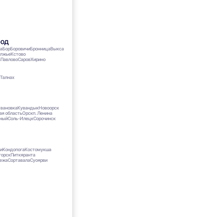
род
на
Бор
Боровичи
Бронница
Выкса
олжье
Кстово
ь
Павлово
Саров
Хирино
н
Талнах
вановка
Кувандык
Новоорск
ая область
Орск
п. Ленина
дный
Соль-Илецк
Сорочинск
и
Кондопога
Костомукша
горск
Питкяранта
гежа
Сортавала
Суоярви