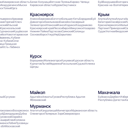
ан
Кемеровская область
Белая Холуница
Вятские Поляны
Кирово-Чепецк
Буй
Вахрушево
Волгореч
Междуреченск
Мыски
Кировская область
Муром
Омутнинск
Красное-на-Волге
Нере
вск
Топки
Юрга
Красноярск
Крым
пшеронск
Армавир
Ачинск
Березовка
Боготол
Большая Кеть
Бородино
Буй
Алупка
Алупка
Алушта
А
джик
Горячий Ключ
Дивногорск
Емельяново
Енисейск
Заозерный
Евпатория
Заозёрское
И
нский
Ильский
Зеленогорск
Иланский
Канск
Кодинск
Кошурниково
Красноперекопск
Малый
й
Красносельский
Красноярский край
Лесосибирск
Минусинск
Назарово
Партенит
Приморский
Са
Курчанская
Кущёвская
Нижняя Пойма
Подтесово
Саянский
Солонцы
Судак
Уютное
Феодосия
ийск
Новотитаровская
Сосновоборск
Ужур
Уяр
Шарыпово
ервенец Кубани
на-Кубани
Сочи
рецк
Троицкая
ай
Усть-Лабинск
Курск
Ворошнево
Железногорск
Кукуевка
Курская область
Курчатов
Льгов
Медвенка
Рассыльная
Суджа
Успенка
Щигры
Майкоп
Махачкала
ный
Сусуман
Адыгейск
Алматы
Гуково
Республика Адыгея
Буйнакск
Дербент
Избе
Яблоновский
Республика Дагестан
Х
Мурманск
локоламск
Воскресенск
Апатиты
Кандалакша
Мончегорск
Мурманская область
ый
Домодедово
Дубна
Оленегорск
Полярные Зори
Североморск
уковский
Зарайск
Кашира
Клин
Коломна
аменск
Лобня
Луховицы
 обл
Московский