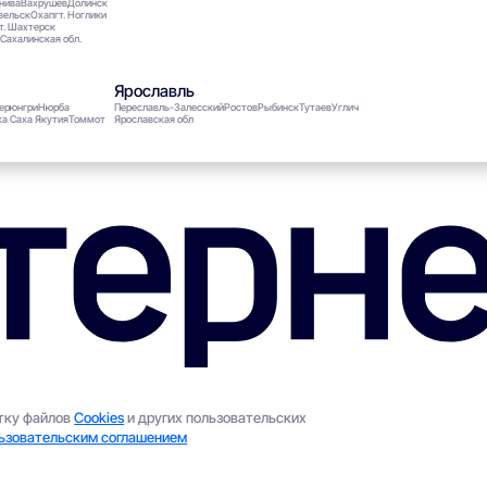
нива
Вахрушев
Долинск
вельск
Оха
пгт. Ноглики
т. Шахтерск
Сахалинская обл.
Ярославль
ерюнгри
Нюрба
Переславль-Залесский
Ростов
Рыбинск
Тутаев
Углич
а Саха Якутия
Томмот
Ярославская обл
отку файлов
Cookies
и других пользовательских
ьзовательским соглашением