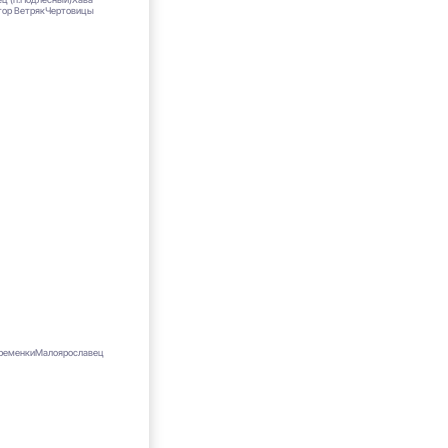
тор Ветряк
Чертовицы
ременки
Малоярославец