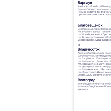
Барнаул
Алейск
Алтайский край
Белоку
Заринск
Змеиногорск
Камень-
Леньки
Новоалтайск
Ребриха
Р
Среднесибирский
Сузун
Южны
Благовещенск
Белогорск
Завитинск
Зея
Новор
пгт. Бурея
пгт. Ерофей Павлович
пгт. Новобурейский
пгт. Прогре
пгт. Февральск
Райчихинск
Сво
Сковородино
Тында
Циолковск
Владивосток
Арсеньев
Артем
Большой Каме
Дальнереченск
Лесозаводск
На
пгт. Зарубино
пгт. Кавалерово
п
пгт. Краскино
пгт. Липовцы
пгт.
пгт. Новошахтинский
пгт. Погр
пгт. Преображение
пгт. Сибирц
пгт. Смоляниново
пгт. Шкотово
пос. Врангель
пос. Дунай
Примо
Спасск-Дальний
Уссурийск
Фок
Волгоград
Волгоградская область
Волжск
Калач-на-Дону
Каменный
Кам
Урюпинск