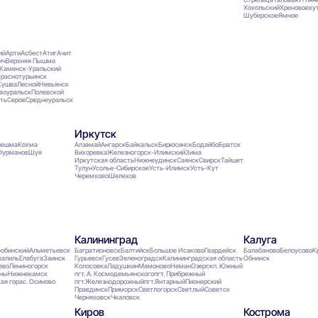
Хохольский
Хреновое
ху
Шуберское
Ямное
ий
Арти
Асбест
Атиг
Ачит
ич
Верхняя Пышма
Каменск-Уральский
раснотурьинск
Кушва
Лесной
Невьянск
воуральск
Полевской
ть
Серов
Среднеуральск
Иркутск
нешма
Кохма
Алзамай
Ангарск
Байкальск
Бирюсинск
Бодайбо
Братск
Фурманов
Шуя
Вихоревка
Железногорск-Илимский
Зима
Иркутская область
Нижнеудинск
Саянск
Свирск
Тайшет
Тулун
Усолье-Сибирское
Усть-Илимск
Усть-Кут
Черемхово
Шелехов
Калининград
Калуга
юбинский
Альметьевск
Багратионовск
Балтийск
Большое Исаково
Гвардейск
Балабаново
Белоусово
К
алиль
Елабуга
Заинск
Гурьевск
Гусев
Зеленоградск
Калининградская область
Обнинск
ево
Лениногорск
Колосовка
Ладушкин
Мамоново
Неман
Озерск
п. Южный
ны
Нижнекамск
пгт. А. Космодемьянского
пгт. Прибрежный
ая гора
с. Осиново
пгт.Железнодорожный
пгт.Янтарный
Пионерский
Правдинск
Приморск
Светлогорск
Светлый
Советск
Черняховск
Чкаловск
Киров
Кострома