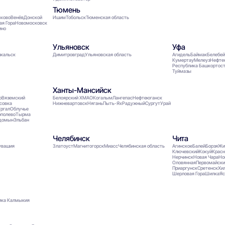
Тюмень
охово
Венёв
Донской
Ишим
Тобольск
Тюменская область
ая Гора
Новомосковск
ино
Ульяновск
Уфа
йкальск
Димитровград
Ульяновская область
Агидель
Баймак
Белебе
Кумертау
Мелеуз
Нефте
Республика Башкортос
Туймазы
Ханты-Мансийск
о
Вяземский
Белоярский ХМАО
Когалым
Лангепас
Нефтеюганск
совка
Нижневартовск
Нягань
Пыть-Ях
Радужный
Сургут
Урай
ргал
Облучье
ополево
Тырма
домын
Эльбан
Челябинск
Чита
увашия
Златоуст
Магнитогорск
Миасс
Челябинская область
Агинское
Балей
Борзя
Жи
Ключевский
Кокуй
Крас
Нерчинск
Новая Чара
Но
Оловянная
Первомайски
Приаргунск
Сретенск
Хи
Шерловая Гора
Шилка
Яс
ика Калмыкия