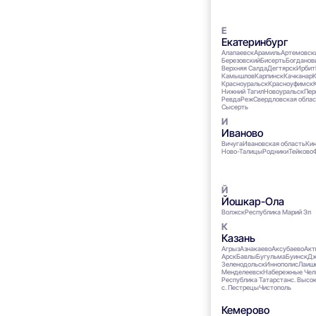
Екатеринбург
Алапаевск
Арамиль
Артемовск
Березовский
Бисерть
Богданов
Верхняя Салда
Дегтярск
Ирбит
Камышлов
Карпинск
Качканар
К
Красноуральск
Красноуфимск
Нижний Тагил
Новоуральск
Пер
Ревда
Реж
Свердловская облас
Сысерть
Иваново
Вичуга
Ивановская область
Ки
Ново-Талицы
Родники
Тейково
Йошкар-Ола
Волжск
Республика Марий Эл
Казань
Агрыз
Азнакаево
Аксубаево
Акт
Арск
Бавлы
Бугульма
Буинск
Дж
Зеленодольск
Иннополис
Лаиш
Менделеевск
Набережные Чел
Республика Татарстан
с. Высок
с. Пестрецы
Чистополь
Кемерово