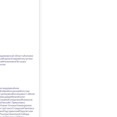
ладимирская область
Волнино
ный
Киржач
Ковров
Кольчугино
кий
Нежиловка
Петушки
нская
ександровка
Анна
о
Бобров
Богданово
Богучар
турлиновка
Васильевка 1-я
Воля
евица
Дерябкино
Калач
Князево
Колодезный
Коммуна
я)
Лиски
М. Приваловка
а
Новая Усмань
Нововоронеж
строгожск
Отрадноe
Павловск
ино
Подгоренский
Подклетное
Рыкань
Семилуки
Слобода
ец (п.Подлесный)
Хава