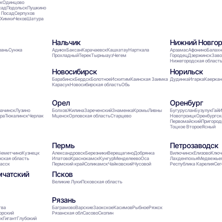
к
Одинцово
сад
Подольск
Пушкино
 Посад
Серпухов
Химки
Чехов
Шатура
Нальчик
Нижний Новго
рань
Сунжа
Адиюх
Баксан
Карачаевск
Кашхатау
Нарткала
Арзамас
Афонино
Балах
Прохладный
Терек
Тырныауз
Чегем
Городец
Дзержинск
Зав
Нижегородская област
Новосибирск
Норильск
Барабинск
Бердск
Болотное
Искитим
Каинская Заимка
Дудинка
Игарка
Каерка
Карасук
Новосибирская область
Обь
Орел
Оренбург
ачинск
Лузино
Болхов
Жилина
Зареченский
Знаменка
Кромы
Ливны
Бугуруслан
Бузулук
Гай
И
ра
Тюкалинск
Черлак
Мценск
Орловская область
Старцево
Новотроицк
Оренбургск
Первомайский
Пригоро
Тоцкое Второе
Ясный
Пермь
Петрозаводск
Земетчино
Кузнецк
Александровск
Березники
Верещагино
Добрянка
Вилючинск
Елизово
Ключ
нская область
Ипатово
Краснокамск
Кунгур
Менделеево
Оса
Лахденпохья
Медвежье
асск
Пермский край
Соликамск
Чайковский
Чусовой
Республика Карелия
Се
мчатский
Псков
Великие Луки
Псковская область
Рязань
тва
Баграмово
Варские
Заокское
Касимов
Рыбное
Ряжск
орский
Рязанская обл
Сасово
Скопин
ск
Гигант
Глубокий