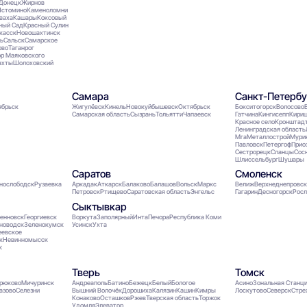
Донецк
Жирнов
Истомино
Каменоломни
ваха
Кашары
Коксовый
ный Сад
Красный Сулин
касск
Новошахтинск
ь
Сальск
Самарское
ово
Таганрог
р Маяковского
хты
Шолоховский
Самара
Санкт-Петербу
ябрьск
Жигулёвск
Кинель
Новокуйбышевск
Октябрьск
Бокситогорск
Волосово
Самарская область
Сызрань
Тольятти
Чапаевск
Гатчина
Кингисепп
Кири
Красное село
Кронштад
Ленинградская область
Мга
Металлострой
Мури
Павловск
Петергоф
Прио
Сестрорецк
Сланцы
Сос
Шлиссельбург
Шушары
Саратов
Смоленск
нослободск
Рузаевка
Аркадак
Аткарск
Балаково
Балашов
Вольск
Маркс
Велиж
Верхнеднепровс
Петровск
Ртищево
Саратовская область
Энгельс
Гагарин
Десногорск
Росл
Сыктывкар
енновск
Георгиевск
Воркута
Заполярный
Инта
Печора
Республика Коми
новодск
Зеленокумск
Усинск
Ухта
еевское
к
Невинномысск
к
Тверь
Томск
рюково
Мичуринск
Андреаполь
Батино
Бежецк
Белый
Бологое
Асино
Зональная Станц
азово
Селезни
Вышний Волочёк
Дорошиха
Калязин
Кашин
Кимры
Лоскутово
Северск
Стре
Конаково
Осташков
Ржев
Тверская область
Торжок
Удомля
Элеватор