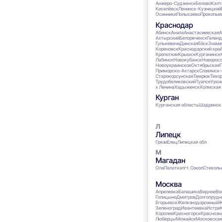
Анжеро-Судженск
Белово
Калт
Киселёвск
Ленинск-Кузнецкий
Осинники
Полысаево
Прокопье
Краснодар
Абинск
Анапа
Анастасиевская
А
Ахтырский
Белореченск
Гелен
Гулькевичи
Динская
Ейск
Знаме
Кореновск
Краснодарский кра
Кропоткин
Крымск
Курганинск
Лабинск
Новокубанск
Новоросс
Новоукраинское
Октябрьская
П
Приморско-Ахтарск
Славянск-
Старокорсунская
Темрюк
Тихо
Трудобеликовский
Туапсе
Урож
х Ленина
Хадыженск
Холмская
Курган
Курганская область
Шадринск
Липецк
Грязи
Елец
Липецкая обл
Магадан
Ола
Палатка
пгт. Сокол
Стеколь
Москва
Апрелевка
Балашиха
Видное
Во
Голицыно
Дмитров
Долгопрудн
Егорьевск
Железнодорожный
Ж
Зеленоград
Ивантеевка
Истра
Королев
Красногорск
Краснозн
Люберцы
Можайск
Московская