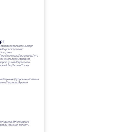
рг
Волхов
Всеволожск
Выборг
ши
Кировск
Колпино
т
Кудрово
Лодейное поле
Ломоносов
Луга
но
Никольское
Отрадное
зерск
Пушкин
Сертолово
новый Бор
Тихвин
Тосно
кий
Верхняя Дубровенка
Вязьма
авль
Сафоново
Ярцево
ия
Кедровый
Колпашево
жевой
Томская область