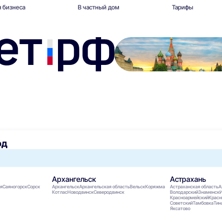
 бизнеса
В частный дом
Тарифы
од
Архангельск
Астрахань
я
Саяногорск
Сорск
Архангельск
Архангельская область
Вельск
Коряжма
Астраханская область
А
Котлас
Новодвинск
Северодвинск
Володарский
Знаменск
Красноармейский
Красн
Советский
Тамбовка
Тин
Яксатово