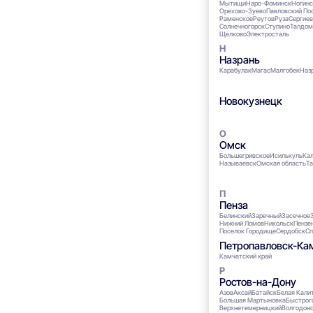
Мытищи
Наро-Фоминск
Ногинс
Орехово-Зуево
Павловский По
Раменское
Реутов
Руза
Сергиев
Солнечногорск
Ступино
Талдом
Щелково
Электросталь
Назрань
Карабулак
Магас
Малгобек
Наз
Новокузнецк
Омск
Большегривское
Исилькуль
Кал
Называевск
Омская область
Та
Пенза
Белинский
Заречный
Засечное
Нижний Ломов
Никольск
Пензе
Поселок Городище
Сердобск
Сп
Петропавловск-Ка
Камчатский край
Ростов-на-Дону
Азов
Аксай
Батайск
Белая Кали
Большая Мартыновка
Быстрог
Верхнетемерницкий
Волгодон