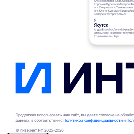
Александровск-Сахалинский
А
Корсаков
Курильск
Макаров
Не
пгт. Смирных
пгт. Тымовское
пг
пгт. Южно-Курильск
Поронайск
Томари
Углегорск
Холмск
Якутск
Алдан
Вилюйск
Ленск
Мирный
Н
Олекминск
Покровск
Республик
Удачный
Усть-Нера
Продолжая использовать наш сайт, вы даете согласие на обраб
данных, в соответствии с
Политикой конфиденциальности
и
Пол
© Интернет РФ 2025-2026