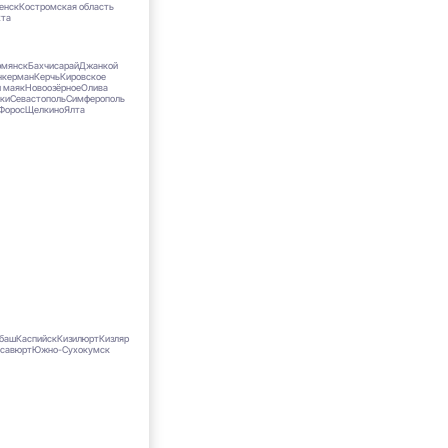
енск
Костромская область
хта
рмянск
Бахчисарай
Джанкой
нкерман
Керчь
Кировское
 маяк
Новоозёрное
Олива
ки
Севастополь
Симферополь
Форос
Щелкино
Ялта
рбаш
Каспийск
Кизилюрт
Кизляр
асавюрт
Южно-Сухокумск