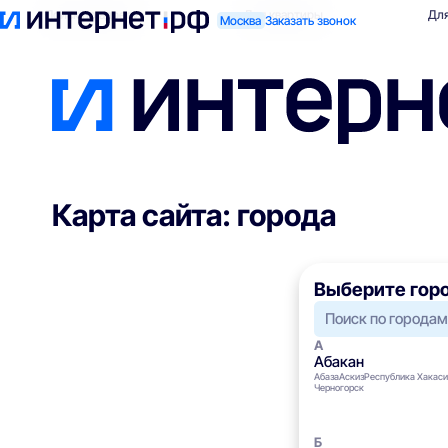
Поиск по адресу
Для квартиры
Для
Москва
Заказать звонок
Карта сайта: города
Выберите гор
Абакан
Абаза
Аскиз
Республика Хакаси
Черногорск