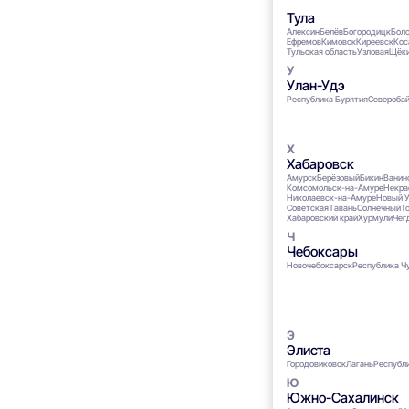
Тула
Алексин
Белёв
Богородицк
Бол
Ефремов
Кимовск
Киреевск
Кос
Тульская область
Узловая
Щёк
Улан-Удэ
Республика Бурятия
Североба
Хабаровск
Амурск
Берёзовый
Бикин
Ванин
Комсомольск-на-Амуре
Некра
Николаевск-на-Амуре
Новый У
Советская Гавань
Солнечный
Т
Хабаровский край
Хурмули
Чег
Чебоксары
Новочебоксарск
Республика Ч
Элиста
Городовиковск
Лагань
Республ
Южно-Сахалинск