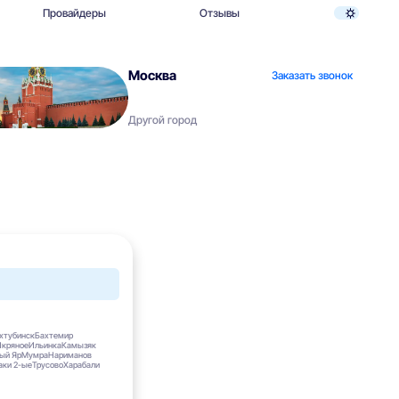
Провайдеры
Отзывы
Москва
Заказать звонок
Другой город
хтубинск
Бахтемир
Икряное
Ильинка
Камызяк
ый Яр
Мумра
Нариманов
аки 2-ые
Трусово
Харабали