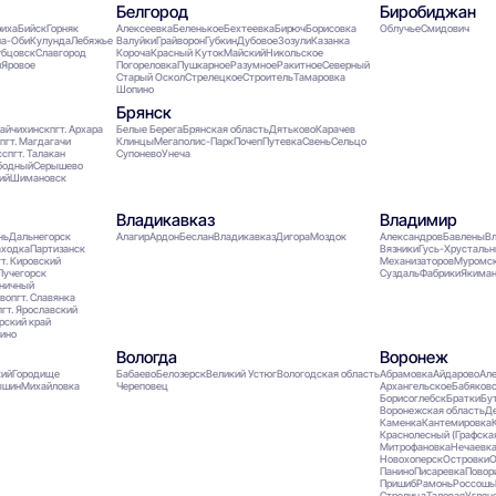
Белгород
Биробиджан
риха
Бийск
Горняк
Алексеевка
Беленькое
Бехтеевка
Бирюч
Борисовка
Облучье
Смидович
на-Оби
Кулунда
Лебяжье
Валуйки
Грайворон
Губкин
Дубовое
Зозули
Казанка
убцовск
Славгород
Короча
Красный Куток
Майский
Никольское
й
Яровое
Погореловка
Пушкарное
Разумное
Ракитное
Северный
Старый Оскол
Стрелецкое
Строитель
Тамаровка
Шопино
Брянск
айчихинск
пгт. Архара
Белые Берега
Брянская область
Дятьково
Карачев
пгт. Магдагачи
Клинцы
Мегаполис-Парк
Почеп
Путевка
Свень
Сельцо
сс
пгт. Талакан
Супонево
Унеча
бодный
Серышево
ий
Шимановск
Владикавказ
Владимир
нь
Дальнегорск
Алагир
Ардон
Беслан
Владикавказ
Дигора
Моздок
Александров
Бавлены
В
ходка
Партизанск
Вязники
Гусь-Хрусталь
гт. Кировский
Механизаторов
Муромс
 Лучегорск
Суздаль
Фабрики
Якима
аничный
ево
пгт. Славянка
пгт. Ярославский
рский край
ино
Вологда
Воронеж
ий
Городище
Бабаево
Белозерск
Великий Устюг
Вологодская область
Абрамовка
Айдарово
Ал
ышин
Михайловка
Череповец
Архангельское
Бабяков
Борисоглебск
Братки
Бу
Воронежская область
Д
Каменка
Кантемировка
Краснолесный (Графска
Митрофановка
Нечаевк
Новохоперск
Островки
О
Панино
Писаревка
Повор
Пришиб
Рамонь
Россошь
Стрелица
Таловая
Углян