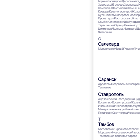
Горный
Горняцкий
Дарагановка
Заводской
Зверево
Зерноград
Каменск-Шахтинский
Камыше
Кошары
Красногорняцкий
Крас
Кулешовка
Миллерово
Новочер
Пролетарск
Ростовская област
Самбек
Синегорский
Табунщик
Тарасовский
Хутор Ленина
Хуто
Цимлянск
Чалтырь
Черткого
Ша
Янтарный
Салехард
Муравленко
Новый Уренгой
Но
Саранск
Ардатов
Инсар
Ковылкино
Крас
Темников
Ставрополь
Анджиевский
Благодарный
Буд
Ессентуки
Ессентукская
Желез
Изобильный
Кисловодск
Кочуб
Минеральные воды
Михайловс
Пятигорск
Светлоград
Черкесс
Тамбов
Богословка
Кирсанов
Котовск
К
Моршанск
Новосельское
Расск
Тамбовская область
Уварово