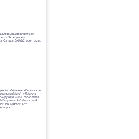
й
Белорецк
Бирск
Ишимбай
камск
Октябрьский
тан
Салават
Сибай
Стерлитамак
рекен
Забайкальск
Карымское
нокаменск
Могойтуй
Могоча
вокручининский
Новоорловск
й1
Петровск-Забайкальский
лок
Чернышевск
Чита
ногорск