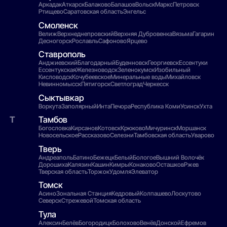
Аркадак
Аткарск
Балаково
Балашов
Вольск
Маркс
Петровск
Ртищево
Саратовская область
Энгельс
Смоленск
Велиж
Верхнеднепровский
Верхняя Дубровенка
Вязьма
Гагарин
Десногорск
Рославль
Сафоново
Ярцево
Ставрополь
Анджиевский
Благодарный
Буденновск
Георгиевск
Ессентуки
Ессентукская
Железноводск
Зеленокумск
Изобильный
Кисловодск
Кочубеевское
Минеральные воды
Михайловск
Невинномысск
Пятигорск
Светлоград
Черкесск
Сыктывкар
Воркута
Заполярный
Инта
Печора
Республика Коми
Усинск
Ухта
Тамбов
Богословка
Кирсанов
Котовск
Крюково
Мичуринск
Моршанск
Новосельское
Рассказово
Селезни
Тамбовская область
Уварово
Тверь
Андреаполь
Батино
Бежецк
Белый
Бологое
Вышний Волочёк
Дорошиха
Калязин
Кашин
Кимры
Конаково
Осташков
Ржев
Тверская область
Торжок
Удомля
Элеватор
Томск
Асино
Зональная Станция
Кедровый
Колпашево
Лоскутово
Северск
Стрежевой
Томская область
Тула
Алексин
Белёв
Богородицк
Болохово
Венёв
Донской
Ефремов