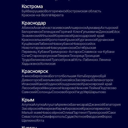
Кострома
Буй
Вахрушево
Волгореченск
Костромская область
Красное-на-Волге
Нерехта
Краснодар
Абинск
Анапа
Анастасиевская
Апшеронск
Армавир
Ахтырский
Белореченск
Геленджик
Горячий Ключ
Гулькевичи
Динская
Ейск
Знаменский
Ильский
Кореновск
Краснодарский край
Красносельский
Кропоткин
Крымск
Курганинск
Курчанская
Кущёвская
Лабинск
Новокубанск
Новороссийск
Новотитаровская
Новоукраинское
Октябрьская
Первенец Кубани
Приморско-Ахтарск
Славянск-на-Кубани
Сочи
Старокорсунская
Темрюк
Тихорецк
Троицкая
Трудобеликовский
Туапсе
Урожай
Усть-Лабинск
х Ленина
Хадыженск
Холмская
Красноярск
Ачинск
Березовка
Боготол
Большая Кеть
Бородино
Буй
Дивногорск
Емельяново
Енисейск
Заозерный
Зеленогорск
Иланский
Канск
Кодинск
Кошурниково
Красноярский край
Лесосибирск
Минусинск
Назарово
Нижняя Пойма
Подтесово
Саянский
Солонцы
Сосновоборск
Ужур
Уяр
Шарыпово
Крым
Алупка
Алупка
Алушта
Армянск
Бахчисарай
Джанкой
Евпатория
Заозёрское
Инкерман
Керчь
Кировское
Красноперекопск
Малый маяк
Новоозёрное
Олива
Партенит
Приморский
Саки
Севастополь
Симферополь
Судак
Уютное
Феодосия
Форос
Щелкино
Ялта