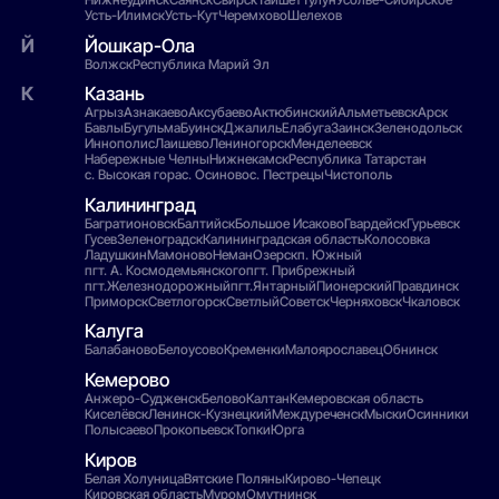
Усть-Илимск
Усть-Кут
Черемхово
Шелехов
Йошкар-Ола
Волжск
Республика Марий Эл
Казань
Агрыз
Азнакаево
Аксубаево
Актюбинский
Альметьевск
Арск
Бавлы
Бугульма
Буинск
Джалиль
Елабуга
Заинск
Зеленодольск
Иннополис
Лаишево
Лениногорск
Менделеевск
Набережные Челны
Нижнекамск
Республика Татарстан
с. Высокая гора
с. Осиново
с. Пестрецы
Чистополь
Калининград
Багратионовск
Балтийск
Большое Исаково
Гвардейск
Гурьевск
Гусев
Зеленоградск
Калининградская область
Колосовка
Ладушкин
Мамоново
Неман
Озерск
п. Южный
пгт. А. Космодемьянского
пгт. Прибрежный
пгт.Железнодорожный
пгт.Янтарный
Пионерский
Правдинск
Приморск
Светлогорск
Светлый
Советск
Черняховск
Чкаловск
Калуга
Балабаново
Белоусово
Кременки
Малоярославец
Обнинск
Кемерово
Анжеро-Судженск
Белово
Калтан
Кемеровская область
Киселёвск
Ленинск-Кузнецкий
Междуреченск
Мыски
Осинники
Полысаево
Прокопьевск
Топки
Юрга
Киров
Белая Холуница
Вятские Поляны
Кирово-Чепецк
Кировская область
Муром
Омутнинск