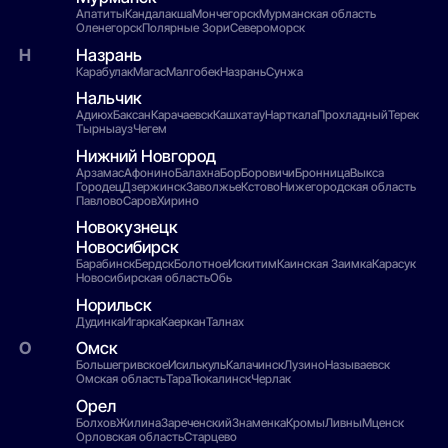
Апатиты
Кандалакша
Мончегорск
Мурманская область
Оленегорск
Полярные Зори
Североморск
Назрань
Карабулак
Магас
Малгобек
Назрань
Сунжа
Нальчик
Адиюх
Баксан
Карачаевск
Кашхатау
Нарткала
Прохладный
Терек
Тырныауз
Чегем
Нижний Новгород
Арзамас
Афонино
Балахна
Бор
Боровичи
Бронница
Выкса
Городец
Дзержинск
Заволжье
Кстово
Нижегородская область
Павлово
Саров
Хирино
Новокузнецк
Новосибирск
Барабинск
Бердск
Болотное
Искитим
Каинская Заимка
Карасук
Новосибирская область
Обь
Норильск
Дудинка
Игарка
Каеркан
Талнах
Омск
Большегривское
Исилькуль
Калачинск
Лузино
Называевск
Омская область
Тара
Тюкалинск
Черлак
Орел
Болхов
Жилина
Зареченский
Знаменка
Кромы
Ливны
Мценск
Орловская область
Старцево