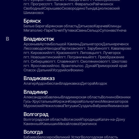
пгт. Прогресс
пгт. Талакан
пгт. Февральск
Райчихинск
Свободный
Серышево
Сковородино
Тында
Циолковский
Шимановск
Брянск
Белые Берега
Брянская область
Дятьково
Карачев
Клинцы
Мегаполис-Парк
Почеп
Путевка
Свень
Сельцо
Супонево
Унеча
Владивосток
Арсеньев
Артем
Большой Камень
Дальнегорск
Дальнереченск
Лесозаводск
Находка
Партизанск
пгт. Зарубино
пгт. Кавалерово
пгт. Кировский
пгт. Краскино
пгт. Липовцы
пгт. Лучегорск
пгт. Новошахтинский
пгт. Пограничный
пгт. Преображение
пгт. Сибирцево
пгт. Славянка
пгт. Смоляниново
пгт. Шкотово
пгт. Ярославский
пос. Врангель
пос. Дунай
Приморский край
Спасск-Дальний
Уссурийск
Фокино
Владикавказ
Алагир
Ардон
Беслан
Владикавказ
Дигора
Моздок
Владимир
Александров
Бавлены
Владимирская область
Волнино
Вязники
Гусь-Хрустальный
Киржач
Ковров
Кольчугино
Механизаторов
Муромский
Нежиловка
Петушки
Суздаль
Фабрики
Якиманская
Волгоград
Волгоградская область
Волжский
Городище
Калач-на-Дону
Каменный
Камышин
Михайловка
Урюпинск
Вологда
Бабаево
Белозерск
Великий Устюг
Вологодская область