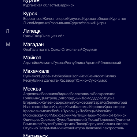
Курган
Курганская область
Шадринск
Курск
Ворошнево
Железногорск
Кукуевка
Курская область
Курчатов
Льгов
Медвенка
Рассыльная
Суджа
Успенка
Щигры
Липецк
Грязи
Елец
Липецкая обл
Магадан
Ола
Палатка
пгт. Сокол
Стекольный
Сусуман
Майкоп
Адыгейск
Алматы
Гуково
Республика Адыгея
Яблоновский
Махачкала
Буйнакск
Дербент
Избербаш
Каспийск
Кизилюрт
Кизляр
Республика Дагестан
Хасавюрт
Южно-Сухокумск
Москва
Апрелевка
Балашиха
Видное
Волоколамск
Воскресенск
Голицыно
Дмитров
Долгопрудный
Домодедово
Дубна
Егорьевск
Железнодорожный
Жуковский
Зарайск
Зеленоград
Ивантеевка
Истра
Кашира
Клин
Коломна
Королев
Красногорск
Краснознаменск
Лобня
Луховицы
Люберцы
Можайск
Московская обл
Московский
Мытищи
Наро-Фоминск
Ногинск
Одинцово
Орехово-Зуево
Павловский Посад
Подольск
Пушкино
Раменское
Реутов
Руза
Сергиев Посад
Серпухов
Солнечногорск
Ступино
Талдом
Химки
Чехов
Шатура
Щелково
Электросталь
Мурманск