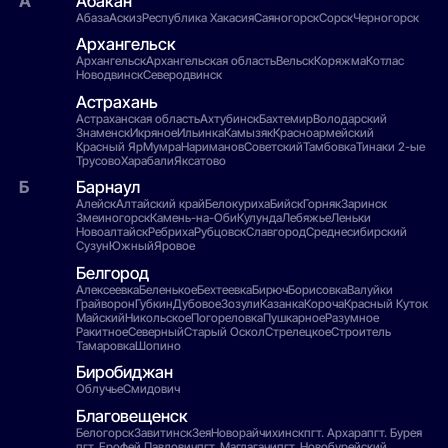
Абакан
Абаза
Аскиз
Республика Хакасия
Саяногорск
Сорск
Черногорск
Архангельск
Архангельск
Архангельская область
Вельск
Коряжма
Котлас
Новодвинск
Северодвинск
Астрахань
Астраханская область
Ахтубинск
Бахтемир
Володарский
Знаменск
Икряное
Ильинка
Камызяк
Красноармейский
Красный Яр
Мумра
Нариманов
Советский
Тамбовка
Тинаки 2-ые
Трусово
Харабали
Яксатово
Барнаул
Алейск
Алтайский край
Белокуриха
Бийск
Горняк
Заринск
Змеиногорск
Камень-на-Оби
Кулунда
Лебяжье
Леньки
Новоалтайск
Ребриха
Рубцовск
Славгород
Среднесибирский
Сузун
Южный
Яровое
Белгород
Алексеевка
Беленькое
Бехтеевка
Бирюч
Борисовка
Валуйки
Грайворон
Губкин
Дубовое
Зозули
Казанка
Короча
Красный Куток
Майский
Никольское
Погореловка
Пушкарное
Разумное
Ракитное
Северный
Старый Оскол
Стрелецкое
Строитель
Тамаровка
Шопино
Биробиджан
Облучье
Смидович
Благовещенск
Белогорск
Завитинск
Зея
Новорайчихинск
пгт. Архара
пгт. Бурея
пгт. Ерофей Павлович
пгт. Магдагачи
пгт. Новобурейский