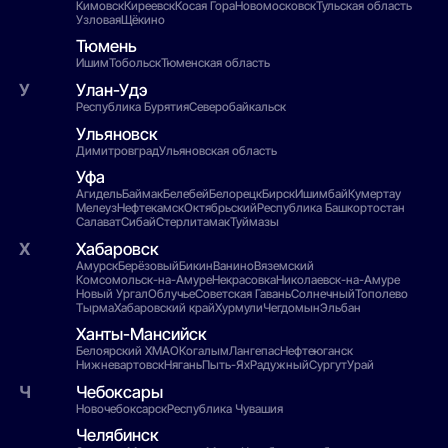
Кимовск
Киреевск
Косая Гора
Новомосковск
Тульская область
Узловая
Щёкино
Тюмень
Ишим
Тобольск
Тюменская область
Улан-Удэ
Республика Бурятия
Северобайкальск
Ульяновск
Димитровград
Ульяновская область
Уфа
Агидель
Баймак
Белебей
Белорецк
Бирск
Ишимбай
Кумертау
Мелеуз
Нефтекамск
Октябрьский
Республика Башкортостан
Салават
Сибай
Стерлитамак
Туймазы
Хабаровск
Амурск
Берёзовый
Бикин
Ванино
Вяземский
Комсомольск-на-Амуре
Некрасовка
Николаевск-на-Амуре
Новый Ургал
Облучье
Советская Гавань
Солнечный
Тополево
Тырма
Хабаровский край
Хурмули
Чегдомын
Эльбан
Ханты-Мансийск
Белоярский ХМАО
Когалым
Лангепас
Нефтеюганск
Нижневартовск
Нягань
Пыть-Ях
Радужный
Сургут
Урай
Чебоксары
Новочебоксарск
Республика Чувашия
Челябинск