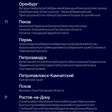
Оренбург
Бугуруслан
Бузулук
Гай
Ивановка
Кувандык
Новоорск
Новотроицк
Оренбургская область
Орск
п. Ленина
Первомайский
Пригородный
Соль-Илецк
Сорочинск
Тоцкое Второе
Ясный
Пенза
Белинский
Заречный
Засечное
Земетчино
Кузнецк
Нижний Ломов
Никольск
Пензенская область
Поселок Городище
Сердобск
Спасск
Пермь
Александровск
Березники
Верещагино
Добрянка
Ипатово
Краснокамск
Кунгур
Менделеево
Оса
Пермский край
Соликамск
Чайковский
Чусовой
Петрозаводск
Вилючинск
Елизово
Ключи
Кондопога
Костомукша
Лахденпохья
Медвежьегорск
Питкяранта
Республика Карелия
Сегежа
Сортавала
Суоярви
Петропавловск-Камчатский
Камчатский край
Псков
Великие Луки
Псковская область
Ростов-на-Дону
Азов
Аксай
Батайск
Белая Калитва
Большая Мартыновка
Быстрогорский
Верхнетемерницкий
Волгодонск
Гигант
Глубокий
Горный
Горняцкий
Дарагановка
Донецк
Жирнов
Заводской
Зверево
Зерноград
Истомино
Каменоломни