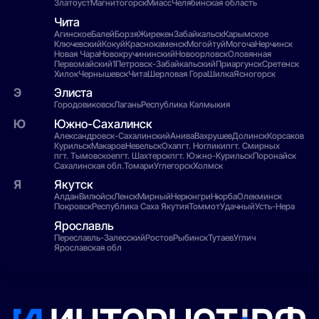
Златоуст
Магнитогорск
Миасс
Челябинская область
Чита
Агинское
Балей
Борзя
Жирекен
Забайкальск
Карымское
Ключевский
Кокуй
Краснокаменск
Могойтуй
Могоча
Нерчинск
Новая Чара
Новокручининский
Новоорловск
Оловянная
Первомайский1
Петровск-Забайкальский
Приаргунск
Сретенск
Хилок
Чернышевск
Чита
Шерловая Гора
Шилка
Ясногорск
Элиста
Городовиковск
Лагань
Республика Калмыкия
Южно-Сахалинск
Александровск-Сахалинский
Анива
Вахрушев
Долинск
Корсаков
Курильск
Макаров
Невельск
Оха
пгт. Ноглики
пгт. Смирных
пгт. Тымовское
пгт. Шахтерск
пгт. Южно-Курильск
Поронайск
Сахалинская обл.
Томари
Углегорск
Холмск
Якутск
Алдан
Вилюйск
Ленск
Мирный
Нерюнгри
Нюрба
Олекминск
Покровск
Республика Саха Якутия
Томмот
Удачный
Усть-Нера
Ярославль
Переславль-Залесский
Ростов
Рыбинск
Тутаев
Углич
Ярославская обл