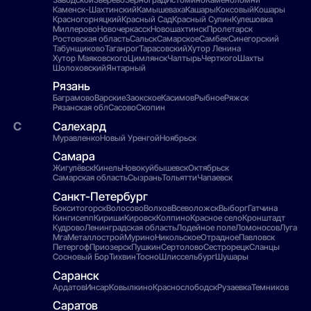
Каменск-Шахтинский
Камышеваха
Кашары
Коксовый
Кошары
Красногорняцкий
Красный Сад
Красный Сулин
Кулешовка
Миллерово
Новочеркасск
Новошахтинск
Пролетарск
Ростовская область
Сальск
Самарское
Самбек
Синегорский
Табунщиково
Таганрог
Тарасовский
Хутор Ленина
Хутор Маяковского
Цимлянск
Чалтырь
Черткого
Шахты
Шолоховский
Янтарный
Рязань
Баграмово
Варские
Заокское
Касимов
Рыбное
Ряжск
Рязанская обл
Сасово
Скопин
Салехард
Муравленко
Новый Уренгой
Ноябрьск
Самара
Жигулёвск
Кинель
Новокуйбышевск
Октябрьск
Самарская область
Сызрань
Тольятти
Чапаевск
Санкт-Петербург
Бокситогорск
Волосово
Волхов
Всеволожск
Выборг
Гатчина
Кингисепп
Кириши
Кировск
Колпино
Красное село
Кронштадт
Кудрово
Ленинградская область
Лодейное поле
Ломоносов
Луга
Мга
Металлострой
Мурино
Никольское
Отрадное
Павловск
Петергоф
Приозерск
Пушкин
Сертолово
Сестрорецк
Сланцы
Сосновый Бор
Тихвин
Тосно
Шлиссельбург
Шушары
Саранск
Ардатов
Инсар
Ковылкино
Краснослободск
Рузаевка
Темников
Саратов