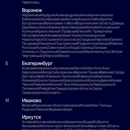
Череповец
Воронеж
Абрамовка
Айдарово
Александровка
Анна
Архангельское
Бабяково
Бобров
Богданово
Богучар
Борисоглебск
Братки
Бутурлиновка
Васильевка 1-я
Воля
Воронежская область
Девица
Дерябкино
Калач
Каменка
Кантемировка
Князево
Колодезный
Коммуна
Краснолесный (Графская)
Лиски
М. Приваловка
Митрофановка
Нечаевка
Новая Усмань
Нововоронеж
Новохоперск
Островки
Острогожск
Отрадноe
Павловск
Панино
Писаревка
Поворино
Подгоренский
Подклетное
Пришиб
Рамонь
Россошь
Рыкань
Семилуки
Слобода
Стрелица
Таловая
Углянец (п.Подлесный)
Хава
Хохольский
Хреновое
хутор Ветряк
Чертовицы
Шуберское
Ямное
Екатеринбург
Алапаевск
Арамиль
Артемовский
Арти
Асбест
Атиг
Ачит
Березовский
Бисерть
Богданович
Верхняя Пышма
Верхняя Салда
Дегтярск
Ирбит
Каменск-Уральский
Камышлов
Карпинск
Качканар
Краснотурьинск
Красноуральск
Красноуфимск
Кушва
Лесной
Невьянск
Нижний Тагил
Новоуральск
Первоуральск
Полевской
Ревда
Реж
Свердловская область
Серов
Среднеуральск
Сысерть
Иваново
Вичуга
Ивановская область
Кинешма
Кохма
Ново-Талицы
Родники
Тейково
Фурманов
Шуя
Иркутск
Алзамай
Ангарск
Байкальск
Бирюсинск
Бодайбо
Братск
Вихоревка
Железногорск-Илимский
Зима
Иркутская область
Нижнеудинск
Саянск
Свирск
Тайшет
Тулун
Усолье-Сибирское